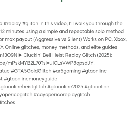
play #glitch In this video, I’ll walk you through the
st 12 minutes using a simple and repeatable solo method
 for max payout (Aggressive vs Silent) Works on PC, Xbox,
TA Online glitches, money methods, and elite guides
3O9N ▶️ Cluckin’ Bell Heist Replay Glitch (2025):
utu.be/mPskMYB2L70?si=JICLsVWP8qpsdJY_
tatue #GTA5GoldGlitch #ar5gaming #gtaonline
ist #gtaonlinemoneyguide
taonlineheistglitch #gtaonline2025 #gtaonline
opericoglitch #cayopericoreplayglitch
litches