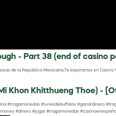
ough - Part 38 (end of casino 
osas de la República Mexicana.Te esperamos en Casino W
(Mi Khon Khitthueng Thoe) - [Of
ina #tragamonedas #lunesdebuffalos #ganardinero #tra
#money #dinero #jugar #tragamonedas #casinoenespaño