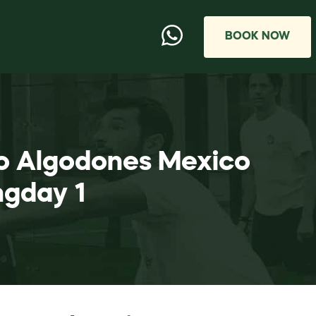
BOOK NOW
 To Algodones Mexico
gday 1