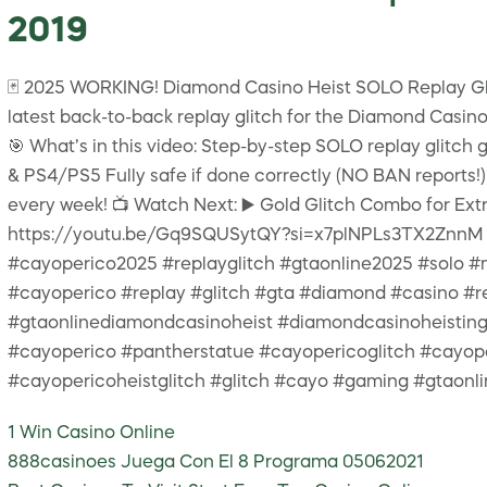
2019
🃏 2025 WORKING! Diamond Casino Heist SOLO Replay Glit
latest back-to-back replay glitch for the Diamond Casino
🎯 What’s in this video: Step-by-step SOLO replay glitch 
& PS4/PS5 Fully safe if done correctly (NO BAN reports!
every week! 📺 Watch Next: ▶️ Gold Glitch Combo for Ext
https://youtu.be/Gq9SQUSytQY?si=x7plNPLs3TX2ZnnM ▶
#cayoperico2025 #replayglitch #gtaonline2025 #solo 
#cayoperico #replay #glitch #gta #diamond #casino #r
#gtaonlinediamondcasinoheist #diamondcasinoheistingt
#cayoperico #pantherstatue #cayopericoglitch #cayope
#cayopericoheistglitch #glitch #cayo #gaming #gtaonl
1 Win Casino Online
888casinoes Juega Con El 8 Programa 05062021