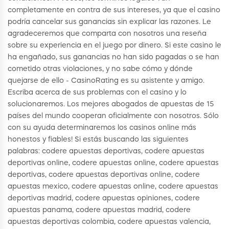
completamente en contra de sus intereses, ya que el casino
podría cancelar sus ganancias sin explicar las razones. Le
agradeceremos que comparta con nosotros una reseña
sobre su experiencia en el juego por dinero. Si este casino le
ha engañado, sus ganancias no han sido pagadas o se han
cometido otras violaciones, y no sabe cómo y dónde
quejarse de ello - CasinoRating es su asistente y amigo.
Escriba acerca de sus problemas con el casino y lo
solucionaremos. Los mejores abogados de apuestas de 15
países del mundo cooperan oficialmente con nosotros. Sólo
con su ayuda determinaremos los casinos online más
honestos y fiables! Si estás buscando las siguientes
palabras: codere apuestas deportivas, codere apuestas
deportivas online, codere apuestas online, codere apuestas
deportivas, codere apuestas deportivas online, codere
apuestas mexico, codere apuestas online, codere apuestas
deportivas madrid, codere apuestas opiniones, codere
apuestas panama, codere apuestas madrid, codere
apuestas deportivas colombia, codere apuestas valencia,