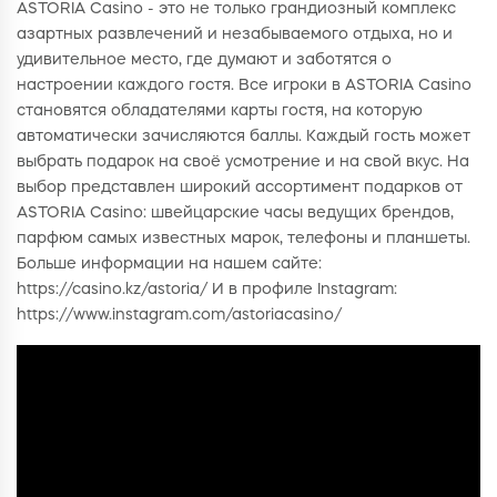
ASTORIA Casino - это не только грандиозный комплекс
азартных развлечений и незабываемого отдыха, но и
удивительное место, где думают и заботятся о
настроении каждого гостя. Все игроки в ASTORIA Casino
становятся обладателями карты гостя, на которую
автоматически зачисляются баллы. Каждый гость может
выбрать подарок на своё усмотрение и на свой вкус. На
выбор представлен широкий ассортимент подарков от
ASTORIA Casino: швейцарские часы ведущих брендов,
парфюм самых известных марок, телефоны и планшеты.
Больше информации на нашем сайте:
https://casino.kz/astoria/ И в профиле Instagram:
https://www.instagram.com/astoriacasino/