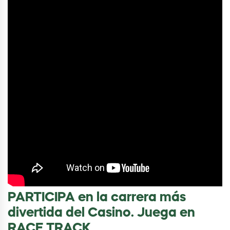
PARTICIPA en la carrera más
divertida del Casino. Juega en
RACE TRACK