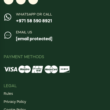
WHATSAPP OR CALL
+971 58 590 8921
EMAIL US
[email protected]
PAYMENT METHODS
LEGAL
Rules
Privacy Policy
Cookie Policy