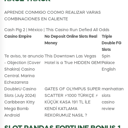
APRENDE CONMIGO COOMO REALIZAR VARIAS
COMBINACIONES EN CALIENTE
Cash Pig 2 | México | This Casino Run Defied All Odds
Casino Empire
No Deposit Online Slots Real
Triple
Money
Double FG
Slots
Te aviso, te anuncio
This Downtown Las Vegas
Spin
- Objection (Cover
Hotel is a True HIDDEN GEM!
Palace
Shakira) Casino
English
Central. Marina
Echezarreta
DoubleU Casino
GATES OF OLYMPUS SUPER
manhattan
Slots (July 2024)
SCATTER ⚡1000 TÜRKÇE ⚡
slots
Caribbean Kitty
KÜÇÜK KASA 191 TL İLE
casino
Mega Bomb
KENDİ KATLAMA
review
Android
REKORUMUZ NASIL ?