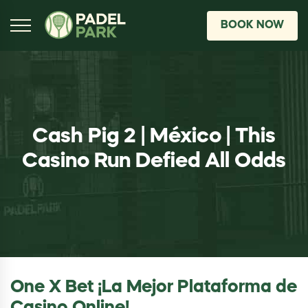
BOOK NOW
Cash Pig 2 | México | This
Casino Run Defied All Odds
One X Bet ¡La Mejor Plataforma de