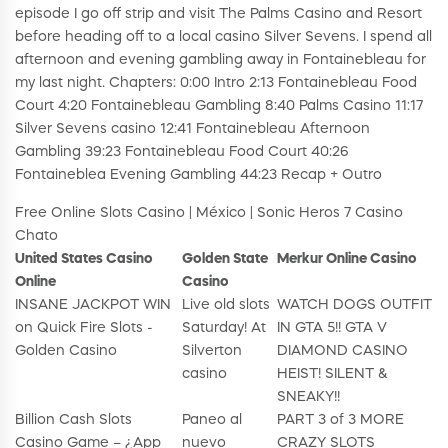
episode I go off strip and visit The Palms Casino and Resort
before heading off to a local casino Silver Sevens. I spend all
afternoon and evening gambling away in Fontainebleau for
my last night. Chapters: 0:00 Intro 2:13 Fontainebleau Food
Court 4:20 Fontainebleau Gambling 8:40 Palms Casino 11:17
Silver Sevens casino 12:41 Fontainebleau Afternoon
Gambling 39:23 Fontainebleau Food Court 40:26
Fontaineblea Evening Gambling 44:23 Recap + Outro
Free Online Slots Casino | México | Sonic Heros 7 Casino
Chato
United States Casino
Golden State
Merkur Online Casino
Online
Casino
INSANE JACKPOT WIN
Live old slots
WATCH DOGS OUTFIT
on Quick Fire Slots -
Saturday! At
IN GTA 5!! GTA V
Golden Casino
Silverton
DIAMOND CASINO
casino
HEIST! SILENT &
SNEAKY!!
Billion Cash Slots
Paneo al
PART 3 of 3 MORE
Casino Game – ¿App
nuevo
CRAZY SLOTS