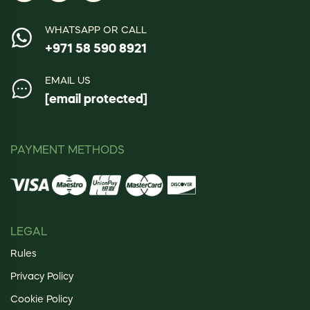
WHATSAPP OR CALL
+971 58 590 8921
EMAIL US
[email protected]
PAYMENT METHODS
LEGAL
Rules
Privacy Policy
Cookie Policy