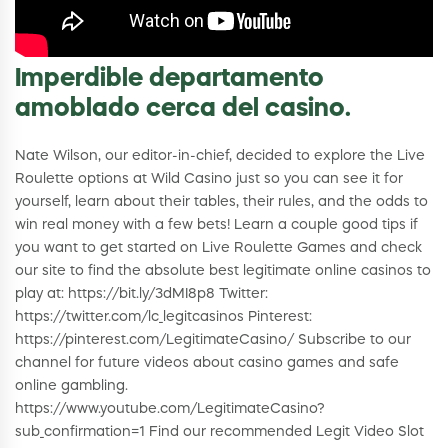
Imperdible departamento
amoblado cerca del casino.
Nate Wilson, our editor-in-chief, decided to explore the Live
Roulette options at Wild Casino just so you can see it for
yourself, learn about their tables, their rules, and the odds to
win real money with a few bets! Learn a couple good tips if
you want to get started on Live Roulette Games and check
our site to find the absolute best legitimate online casinos to
play at: https://bit.ly/3dMI8p8 Twitter:
https://twitter.com/lc_legitcasinos Pinterest:
https://pinterest.com/LegitimateCasino/ Subscribe to our
channel for future videos about casino games and safe
online gambling.
https://www.youtube.com/LegitimateCasino?
sub_confirmation=1 Find our recommended Legit Video Slot