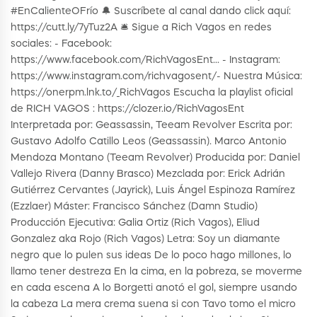
#EnCalienteOFrío 🔔 Suscríbete al canal dando click aquí:
https://cutt.ly/7yTuz2A 🛎 Sigue a Rich Vagos en redes
sociales: - Facebook:
https://www.facebook.com/RichVagosEnt​... - Instagram:
https://www.instagram.com/richvagosent/​ - Nuestra Música:
https://onerpm.lnk.to/_RichVagos Escucha la playlist oficial
de RICH VAGOS : https://clozer.io/RichVagosEnt
Interpretada por: Geassassin, Teeam Revolver Escrita por:
Gustavo Adolfo Catillo Leos (Geassassin). Marco Antonio
Mendoza Montano (Teeam Revolver) Producida por: Daniel
Vallejo Rivera (Danny Brasco) Mezclada por: Erick Adrián
Gutiérrez Cervantes (Jayrick), Luis Ángel Espinoza Ramírez
(Ezzlaer) Máster: Francisco Sánchez (Damn Studio)
Producción Ejecutiva: Galia Ortiz (Rich Vagos), Eliud
Gonzalez aka Rojo (Rich Vagos) Letra: Soy un diamante
negro que lo pulen sus ideas De lo poco hago millones, lo
llamo tener destreza En la cima, en la pobreza, se moverme
en cada escena A lo Borgetti anotó el gol, siempre usando
la cabeza La mera crema suena si con Tavo tomo el micro