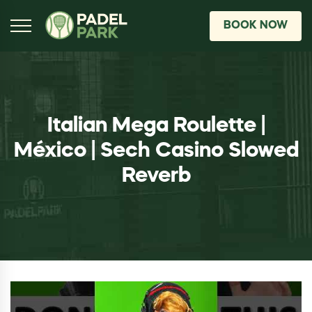
BOOK NOW
Italian Mega Roulette |
México | Sech Casino Slowed
Reverb