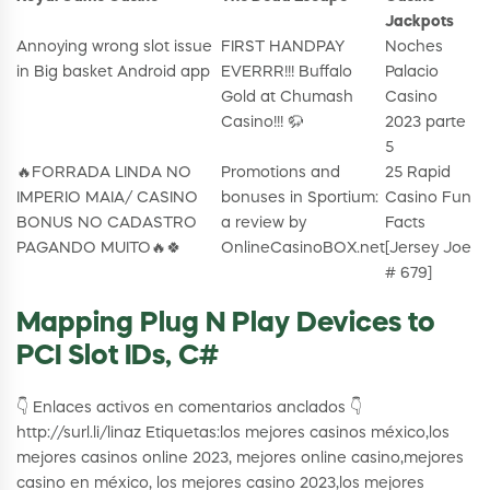
Jackpots
Annoying wrong slot issue
FIRST HANDPAY
Noches
in Big basket Android app
EVERRR!!! Buffalo
Palacio
Gold at Chumash
Casino
Casino!!! 🦬
2023 parte
5
🔥FORRADA LINDA NO
Promotions and
25 Rapid
IMPERIO MAIA/ CASINO
bonuses in Sportium:
Casino Fun
BONUS NO CADASTRO
a review by
Facts
PAGANDO MUITO🔥🍀
OnlineCasinoBOX.net
[Jersey Joe
# 679]
Mapping Plug N Play Devices to
PCI Slot IDs, C#
👇 Enlaces activos en comentarios anclados 👇
http://surl.li/linaz Etiquetas:los mejores casinos méxico,los
mejores casinos online 2023, mejores online casino,mejores
casino en méxico, los mejores casino 2023,los mejores