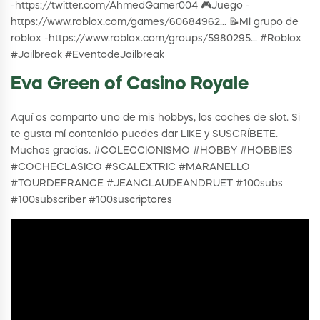
-https://twitter.com/AhmedGamer004 🎮Juego -
https://www.roblox.com/games/60684962... 📝Mi grupo de
roblox -https://www.roblox.com/groups/5980295... #Roblox
#Jailbreak #EventodeJailbreak
Eva Green of Casino Royale
Aquí os comparto uno de mis hobbys, los coches de slot. Si
te gusta mí contenido puedes dar LIKE y SUSCRÍBETE.
Muchas gracias. #COLECCIONISMO #HOBBY #HOBBIES
#COCHECLASICO #SCALEXTRIC #MARANELLO
#TOURDEFRANCE #JEANCLAUDEANDRUET #100subs
#100subscriber #100suscriptores