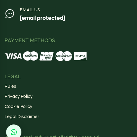
EMAIL US
[email protected]
PAYMENT METHODS
LEGAL
Rules
Privacy Policy
Cookie Policy
Legal Disclaimer