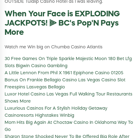
OUTSIDE Tulalip Casino Hotel as I was leaving.
When Your Face is EXPLODING
JACKPOTS! ⫸ BC's Pop'N Pays
More
Watch me Win big on Chumba Casino Atlantis
30 Free Games On Triple Sparkle Majestic Moon 180 Bet Lfg
Slots Bigwin Casino Gambling
A Little Lennon From Phil X 1961 Epiphone Casino 01205
Bonus On Frankie Bellagio Casino Las Vegas Casino Slot
Freespins Lasvegas Bellagio
Luxor Hotel Casino Las Vegas Full Walking Tour Restaurants
Shows More
Luxurious Casinos For A Stylish Holiday Getaway
Casinoresorts Highstakes Winbig
Mom Hits Big Again At Choctaw Casino In Oklahoma Way To
Go
Sharon Stone Shocked Never To Be Offered Big Role After