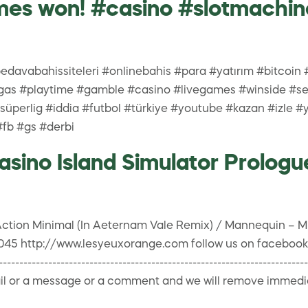
mes won! #casino #slotmachin
edavabahissiteleri #onlinebahis #para #yatırım #bitcoin
egas #playtime #gamble #casino #livegames #winside #
süperlig #iddia #futbol #türkiye #youtube #kazan #izle 
#fb #gs #derbi
no Island Simulator Prologue
ction Minimal (In Aeternam Vale Remix) / Mannequin ‎–
45 http://www.lesyeuxorange.com follow us on facebook 
-----------------------------­----------------------------------
il or a message or a comment and we will remove immedia