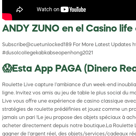
ANDY ZUNO en el Casino li
Subscribe@cuetunlocked189 For More Latest Updates ht
#dusolcollegekabkabseopenhong2021
😱Esta App PAGA (Dinero Rea
Roulette Live capture l'ambiance d'un week-end inoubliab
ligne. Invitez vos amis au jeu de table le plus social du m
Live vous offre une expérience de casino classique ave
stratégies de roulette prédéfinies et jouez comme un pr
jamais un pari !Le jeu propose des objets spéciaux à ac
acheter directement depuis notre boutique.La Roulette Liv
gagner de l'argent réel, des objets/services/cadeaux rée