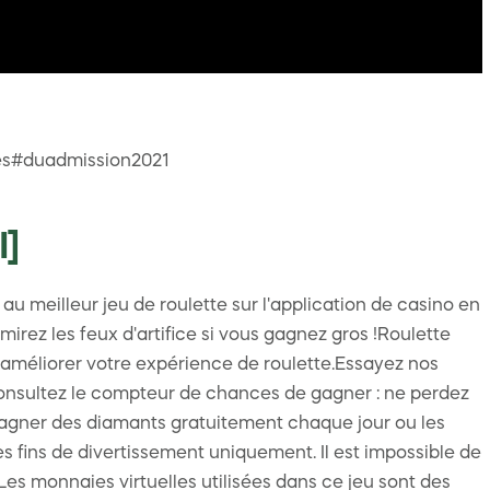
tes#duadmission2021
l]
 meilleur jeu de roulette sur l'application de casino en
dmirez les feux d'artifice si vous gagnez gros !Roulette
améliorer votre expérience de roulette.Essayez nos
 Consultez le compteur de chances de gagner : ne perdez
gagner des diamants gratuitement chaque jour ou les
s fins de divertissement uniquement. Il est impossible de
Les monnaies virtuelles utilisées dans ce jeu sont des