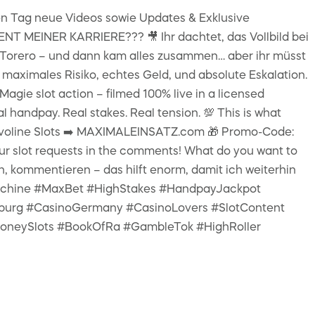
n Tag neue Videos sowie Updates & Exklusive
MEINER KARRIERE??? 🎥 Ihr dachtet, das Vollbild bei
El Torero – und dann kam alles zusammen… aber ihr müsst
ar maximales Risiko, echtes Geld, und absolute Eskalation.
 slot action – filmed 100% live in a licensed
l handpay. Real stakes. Real tension. 💯 This is what
Novoline Slots ➡️ MAXIMALEINSATZ.com 🎁 Promo-Code:
r slot requests in the comments! What do you want to
n, kommentieren – das hilft enorm, damit ich weiterhin
Machine #MaxBet #HighStakes #HandpayJackpot
mburg #CasinoGermany #CasinoLovers #SlotContent
MoneySlots #BookOfRa #GambleTok #HighRoller