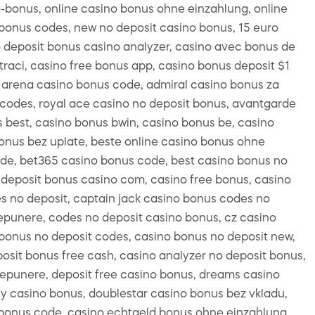
-bonus, online casino bonus ohne einzahlung, online
 bonus codes, new no deposit casino bonus, 15 euro
 deposit bonus casino analyzer, casino avec bonus de
raci, casino free bonus app, casino bonus deposit $1
, arena casino bonus code, admiral casino bonus za
s codes, royal ace casino no deposit bonus, avantgarde
 best, casino bonus bwin, casino bonus be, casino
onus bez uplate, beste online casino bonus ohne
ode, bet365 casino bonus code, best casino bonus no
deposit bonus casino com, casino free bonus, casino
s no deposit, captain jack casino bonus codes no
depunere, codes no deposit casino bonus, cz casino
 bonus no deposit codes, casino bonus no deposit new,
osit bonus free cash, casino analyzer no deposit bonus,
epunere, deposit free casino bonus, dreams casino
ly casino bonus, doublestar casino bonus bez vkladu,
 bonus code, casino echtgeld bonus ohne einzahlung