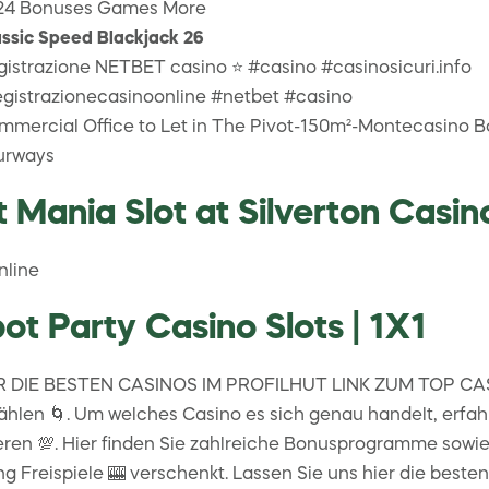
2024 Bonuses Games More
assic Speed Blackjack 26
gistrazione NETBET casino ⭐ #casino #casinosicuri.info
egistrazionecasinoonline #netbet #casino
mmercial Office to Let in The Pivot-150m²-Montecasino B
urways
 Mania Slot at Silverton Casin
nline
pot Party Casino Slots | 1X1
IE BESTEN CASINOS IM PROFILHUT LINK ZUM TOP CASINO
len 🌀. Um welches Casino es sich genau handelt, erfahrt 
ieren 💯. Hier finden Sie zahlreiche Bonusprogramme sowi
ung Freispiele 🎰 verschenkt. Lassen Sie uns hier die besten