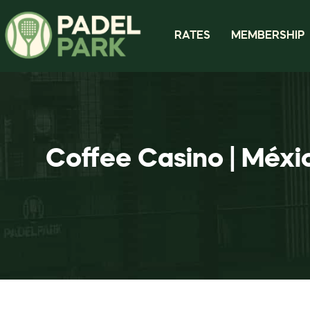
RATES
MEMBERSHIP
Coffee Casino | Méxi