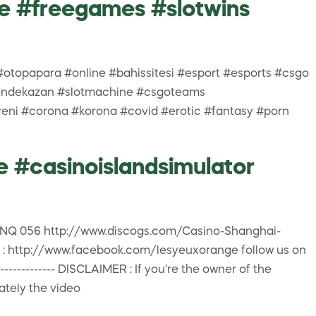
e #freegames #slotwins
 #otopapara #online #bahissitesi #esport #esports #csgo
sendekazan #slotmachine #csgoteams
#yeni #corona #korona #covid #erotic #fantasy #porn
 #casinoislandsimulator
 MNQ 056 http://www.discogs.com/Casino-Shanghai-
: http://www.facebook.com/lesyeuxorange follow us on
------­--------- DISCLAIMER : If you're the owner of the
tely the video