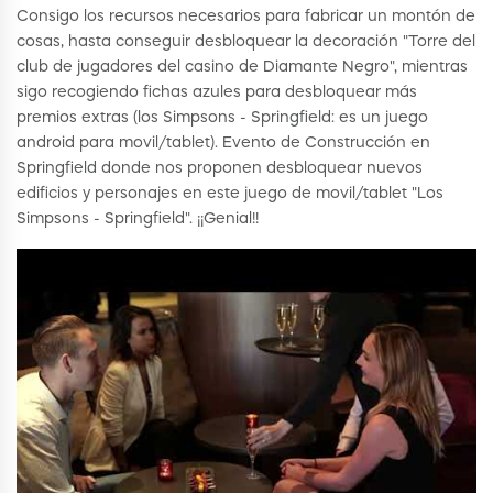
Consigo los recursos necesarios para fabricar un montón de
cosas, hasta conseguir desbloquear la decoración "Torre del
club de jugadores del casino de Diamante Negro", mientras
sigo recogiendo fichas azules para desbloquear más
premios extras (los Simpsons - Springfield: es un juego
android para movil/tablet). Evento de Construcción en
Springfield donde nos proponen desbloquear nuevos
edificios y personajes en este juego de movil/tablet "Los
Simpsons - Springfield". ¡¡Genial!!