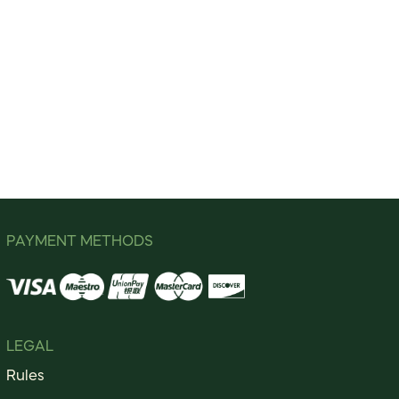
PAYMENT METHODS
LEGAL
Rules