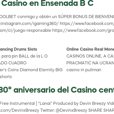
Casino en Ensenada B C
en COOLBET conmigo y obtén un SÚPER BONUS DE BIENVENI
w.instagram.com/igaming360/ https://www.facebook.com
t.com/cl/juego-responsable https://www.facebook.com/g
ancing Drums Slots
Online Casino Real Mon
 para pin BALL de la L O
CASINOS ONLINE, A CA
ADO CUADRO
PRACMATIC NA UCRAN
r's Coins Diamond Eternity BIG
casino in pullman
shorts
80° aniversario del Casino cen
 Free Instrumental ] "Lanai" Produced by Devin Breezy Vi
ook.com/DevinxBreezy Twitter: @DevinxBreezy SHARE SH