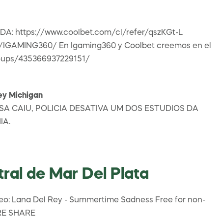
DA: https://www.coolbet.com/cl/refer/qszKGt-L
/IGAMING360/ En Igaming360 y Coolbet creemos en el
roups/435366937229151/
ey Michigan
SA CAIU, POLICIA DESATIVA UM DOS ESTUDIOS DA
IA.
tral de Mar Del Plata
deo: Lana Del Rey - Summertime Sadness Free for non-
ARE SHARE