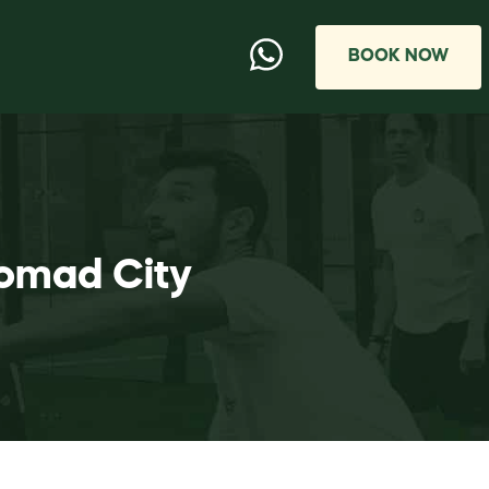
BOOK NOW
comad City