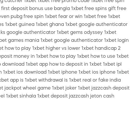
gg catcher 1xbet 1xbet free promo code 1xbet free spin
first deposit bonus use bangla 1xbet free spins gift free
en pubg free spin 1xbet fear or win 1xbet free 1xbet
s 1xbet guinea 1xbet ghana 1xbet google authenticator
cks google authenticator 1xbet gems odyssey 1xbet
bet games mania 1xbet google authenticator 1xbet login
t how to play 1xbet higher vs lower 1xbet handicap 2
posit money in 1xbet how to play 1xbet how to use 1xbet
 download 1xbet app how to deposit in 1xbet 1xbet ipl
ión 1xbet ios download 1xbet iphone 1xbet ios iphone 1xbet
bet app is 1xbet withdrawal is 1xbet real or fake india
t jackpot wheel game 1xbet joker 1xbet jazzcash deposit
el 1xbet sinhala 1xbet deposit jazzcash jeton cash