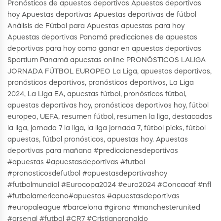
Pronósticos de apuestas deportivas Apuestas deportivas
hoy Apuestas deportivas Apuestas deportivas de fútbol
Análisis de Fútbol para Apuestas apuestas para hoy
Apuestas deportivas Panamá predicciones de apuestas
deportivas para hoy como ganar en apuestas deportivas
Sportium Panamá apuestas online PRONÓSTICOS LALIGA
JORNADA FÚTBOL EUROPEO La Liga, apuestas deportivas,
pronósticos deportivos, pronósticos deportivos, La Liga
2024, La Liga EA, apuestas fútbol, pronósticos fútbol,
apuestas deportivas hoy, pronósticos deportivos hoy, fútbol
europeo, UEFA, resumen fútbol, resumen la liga, destacados
la liga, jornada 7 la liga, la liga jornada 7, fútbol picks, fútbol
apuestas, fútbol pronósticos, apuestas hoy. Apuestas
deportivas para mañana #prediccionesdeportivas
#apuestas #apuestasdeportivas #futbol
#pronosticosdefutbol #apuestasdeportivashoy
#futbolmundial #Eurocopa2024 #euro2024 #Concacaf #nfl
#futbolamericano#apuestas #apuestasdeportivas
#europaleague #barcelona #girona #manchesterunited
#arsenal #futbol #CR7 #Cristianoronaldo