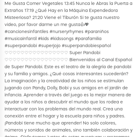
Me Gusta Comer Vegetales 13:45 Nunca le Abras la Puerta a
Extraños 17:19 ¿Qué Hay en la Máquina Expendedora
Misteeriosa? 21:20 Viene el Tiburón Si te gusta nuestro
video, por favor darme un me gusta👍💖
#cancionesinfantiles #nurseryrhymes #paraniños
#musicainfantil #kids #kidssongs #parafamilia
#superpandobi #superjojo #superpandobiespañol
♡♡♡♡♡♡♡♡♡♡♡♡♡♡♡♡ Super Pandobi
♡♡♡♡♡♡♡♡♡♡♡♡♡♡♡♡ Bienvenidos al Canal Español
de Super Pandobi. Este es el teatro de la alegría de pandobi
y su familia y amigos. ¿Qué cosas interesantes sucederán?
La imaginación y la creatividad de los niños se estimulan
jugando con Pandy, Dolly, Bobi y sus amigos en el jardín de
infancia. Aprender a través del juego es la mejor manera de
ayudar a los niños a descubrir el mundo que los rodea e
interactuar con los problemas del mundo real. Crea una
conexión entre el hogar y la escuela para niños y padres.
¡Pandobi tiene mucho que aprender! No solo colores,
números y sonidos de animales, sino también colaboración y