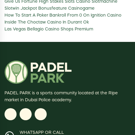
Give Us Fortune High Stakes Slots Casino Slotmachine
Slotwin Jackpot Bonusfeature Casinogame
How To Start A Poker Bankroll From 0 On Ignition Casino
Inside The Choctaw Casino In Durant Ok
Las Vegas Bellagio Casino Shops Premium
PADEL PARK is a sports community located at the Ripe
market in Dubai Police academy.
WHATSAPP OR CALL