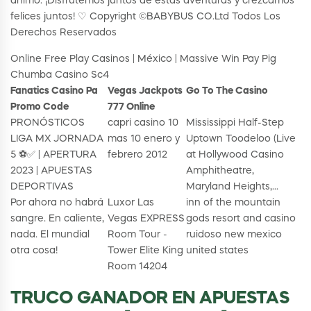
ánimo. ¡Disfrutemos juntos de estas aventuras y crezcamos
felices juntos! ♡ Copyright ©BABYBUS CO.Ltd Todos Los
Derechos Reservados
Online Free Play Casinos | México | Massive Win Pay Pig
Chumba Casino Sc4
Fanatics Casino Pa
Vegas Jackpots
Go To The Casino
Promo Code
777 Online
PRONÓSTICOS
capri casino 10
Mississippi Half-Step
LIGA MX JORNADA
mas 10 enero y
Uptown Toodeloo (Live
5 ⚽✅ | APERTURA
febrero 2012
at Hollywood Casino
2023 | APUESTAS
Amphitheatre,
DEPORTIVAS
Maryland Heights,...
Por ahora no habrá
Luxor Las
inn of the mountain
sangre. En caliente,
Vegas EXPRESS
gods resort and casino
nada. El mundial
Room Tour -
ruidoso new mexico
otra cosa!
Tower Elite King
united states
Room 14204
TRUCO GANADOR EN APUESTAS