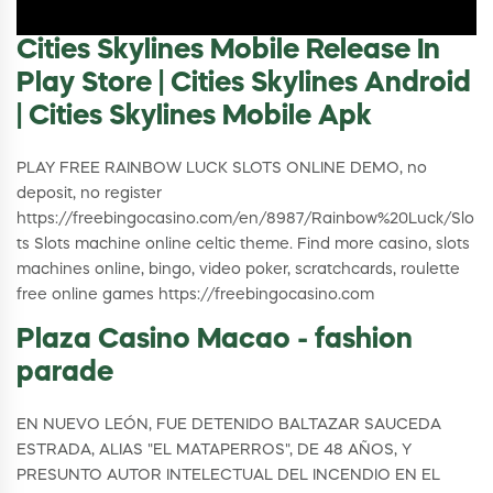
Cities Skylines Mobile Release In
Play Store | Cities Skylines Android
| Cities Skylines Mobile Apk
PLAY FREE RAINBOW LUCK SLOTS ONLINE DEMO, no
deposit, no register
https://freebingocasino.com/en/8987/Rainbow%20Luck/Slo
ts Slots machine online celtic theme. Find more casino, slots
machines online, bingo, video poker, scratchcards, roulette
free online games https://freebingocasino.com
Plaza Casino Macao - fashion
parade
EN NUEVO LEÓN, FUE DETENIDO BALTAZAR SAUCEDA
ESTRADA, ALIAS "EL MATAPERROS", DE 48 AÑOS, Y
PRESUNTO AUTOR INTELECTUAL DEL INCENDIO EN EL