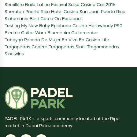
Semillero Baila Latino Festival Salsa Casino Cali 2015
Sheraton Puerto Rico Hotel Casino San Juan Puerto Rico
Slotomania Best Game On Facebook
Testing My New Baby Epiphone Casino Hollowbody P90
Electric Guitar Worn Bluedenim Guitarcenter
Tobbyqu Pecado De Mujer En Vivo En Casino Life
Tragaperras Codere Tragaperras Slots Tragamonedas
Slotswins
PADEL PARK is a sports community located at the Ripe
market in Dubai Police academy.