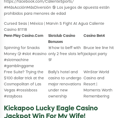
https://facebook.com/CalienteSports/
#MásAcciónMásDiversión 🔞 Los juegos de apuesta están
prohibidos para menores de edad
Cursed Seas | México | Marvin S Fight At Agua Caliente
Casino 81118
Penn Play Casino.Com
Slotclub Casino
Casino Bet4
Bonuses
Spinning for Snacks
🚨how to beff with
Bruce lee line hit
Money 🥲 #slot #casino
only 2 free slots left
jackpot party
#slotmachine
💯
#gamblinggame
Free Suite? Trying the
Bally’s hotel and
WinStar World
$100 dollar trick at the
casino to undergo
Casino and
Cosmopolitan of Las
major renovations
Resort |
Vegas #rossisboss
under new
Moments Worth
#stayboss
ownership
Remembering
Kickapoo Lucky Eagle Casino
Jackpot Win For My Wife!