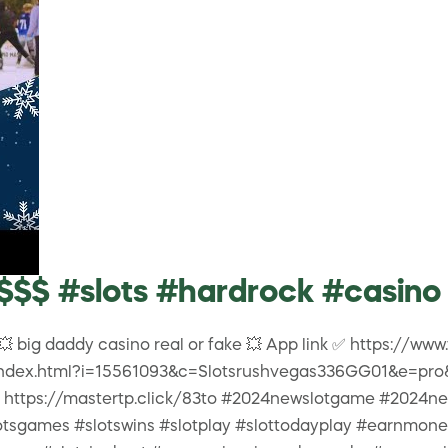
 $$$$ #slots #hardrock #casin
 💥 big daddy casino real or fake 💥 App link ✅ https://
dex.html?i=15561093&c=Slotsrushvegas336GG01&e=pro&s=a
✅ https://mastertp.click/83to #2024newslotgame #2024ne
otsgames #slotswins #slotplay #slottodayplay #earnmon