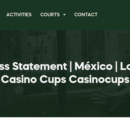
ACTIVITIES
COURTS
CONTACT
ss Statement | México | L
Casino Cups Casinocups