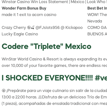
Winstar Casino Win Loss Statement | México | Look Who
Wonder Farm Bonus Buy
Best Bet I
made it 1 exit to acorn casino
WOW! The 
Nevada
Crazy Cherry 🤪🍒 @FJslots956 @ Kickapoo
COMO GAN
Lucky Eagle Casino
BUENOS A
Codere "Triplete" Mexico
WinStar World Casino & Resort is always expanding its ev
over 10,000 of your favorite games, there are endless re
I SHOCKED EVERYONE!!!! #ve
🤩​ ¡Prepárate para un viaje culinario sin salir de la ciu
13:00 a 22:00 horas. 🥟​Disfruta de un delicioso Trío de
(1 pieza), acompañadas de ensalada tradicional con mez