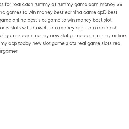
es for real cash rummy a1 rummy game earn money S9
sino games to win money best earnina aame apD best
game online best slot game to win money best slot
soms slots withdrawal earn money app earn real cash
 slot games earn money new slot game earn money online
 app today new slot game slots real game slots real
urgamer