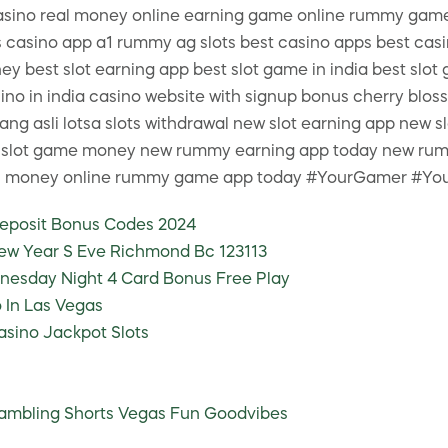
asino real money online earning game online rummy gam
s casino app a1 rummy ag slots best casino apps best ca
est slot earning app best slot game in india best slot 
o in india casino website with signup bonus cherry blos
ng asli lotsa slots withdrawal new slot earning app new
 slot game money new rummy earning app today new rummy
 money online rummy game app today #YourGamer #Yo
Deposit Bonus Codes 2024
New Year S Eve Richmond Bc 123113
nesday Night 4 Card Bonus Free Play
 In Las Vegas
sino Jackpot Slots
ambling Shorts Vegas Fun Goodvibes