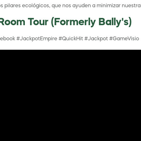
s pilares ecológicos, que nos ayuden a minimizar nuestra
oom Tour (Formerly Bally's)
acebook #JackpotEmpire #QuickHit #Jackpot #GameVisio