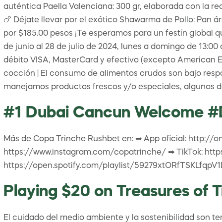
auténtica Paella Valenciana: 300 gr, elaborada con la r
🍗 Déjate llevar por el exótico Shawarma de Pollo: Pan ár
por $185.00 pesos ¡Te esperamos para un festín global q
de junio al 28 de julio de 2024, lunes a domingo de 13:0
débito VISA, MasterCard y efectivo (excepto American Exp
cocción | El consumo de alimentos crudos son bajo respon
manejamos productos frescos y/o especiales, algunos de 
#1 Dubai Cancun Welcome #Du
Más de Copa Trinche Rushbet en: ➡ App oficial: http:/
https://www.instagram.com/copatrinche/ ➡ TikTok: http
https://open.spotify.com/playlist/59279xtORfTSKLfq
Playing $20 on Treasures of T
El cuidado del medio ambiente y la sostenibilidad son 