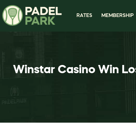
RATES
MEMBERSHIP
Winstar Casino Win Lo