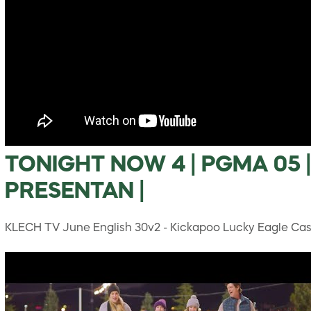
TONIGHT NOW 4 | PGMA 05 |
PRESENTAN |
KLECH TV June English 30v2 - Kickapoo Lucky Eagle Ca