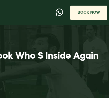
BOOK NOW
ook Who S Inside Again