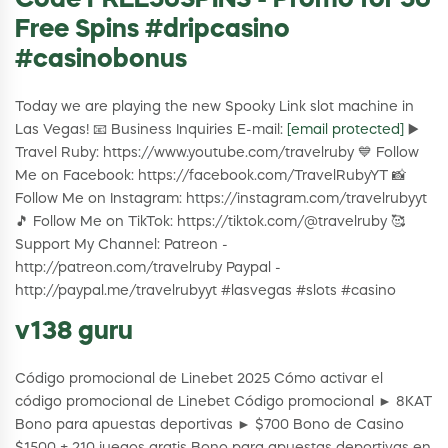
Code FREE50SPINS - Promo for 50
Free Spins #dripcasino
#casinobonus
Today we are playing the new Spooky Link slot machine in
Las Vegas! 📧 Business Inquiries E-mail:
[email protected]
▶️
Travel Ruby: https://www.youtube.com/travelruby 💙 Follow
Me on Facebook: https://facebook.com/TravelRubyYT 📸
Follow Me on Instagram: https://instagram.com/travelrubyyt
🎵 Follow Me on TikTok: https://tiktok.com/@travelruby 🥰
Support My Channel: Patreon -
http://patreon.com/travelruby Paypal -
http://paypal.me/travelrubyyt #lasvegas #slots #casino
v138 guru
Código promocional de Linebet 2025 Cómo activar el
código promocional de Linebet Código promocional ► 8KAT
Bono para apuestas deportivas ► $700 Bono de Casino