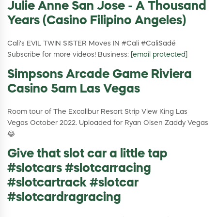
Julie Anne San Jose - A Thousand
Years (Casino Filipino Angeles)
Cali's EVIL TWIN SISTER Moves IN #Cali #CaliSadé
Subscribe for more videos! Business:
[email protected]
Simpsons Arcade Game Riviera
Casino 5am Las Vegas
Room tour of The Excalibur Resort Strip View King Las
Vegas October 2022. Uploaded for Ryan Olsen Zaddy Vegas
😂
Give that slot car a little tap
#slotcars #slotcarracing
#slotcartrack #slotcar
#slotcardragracing