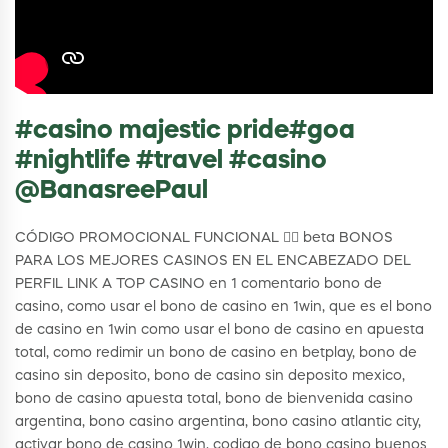
#casino majestic pride#goa
#nightlife #travel #casino
@BanasreePaul
CÓDIGO PROMOCIONAL FUNCIONAL 👉🏻 beta BONOS
PARA LOS MEJORES CASINOS EN EL ENCABEZADO DEL
PERFIL LINK A TOP CASINO en 1 comentario bono de
casino, como usar el bono de casino en 1win, que es el bono
de casino en 1win como usar el bono de casino en apuesta
total, como redimir un bono de casino en betplay, bono de
casino sin deposito, bono de casino sin deposito mexico,
bono de casino apuesta total, bono de bienvenida casino
argentina, bono casino argentina, bono casino atlantic city,
activar bono de casino 1win, codigo de bono casino buenos