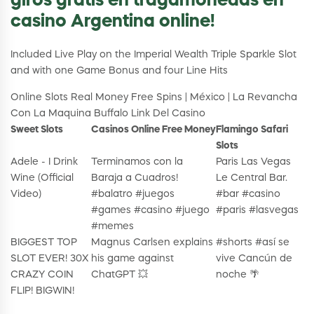
giros gratis en tragamonedas en
casino Argentina online!
Included Live Play on the Imperial Wealth Triple Sparkle Slot
and with one Game Bonus and four Line Hits
Online Slots Real Money Free Spins | México | La Revancha
Con La Maquina Buffalo Link Del Casino
Sweet Slots
Casinos Online Free Money
Flamingo Safari
Slots
Adele - I Drink
Terminamos con la
Paris Las Vegas
Wine (Official
Baraja a Cuadros!
Le Central Bar.
Video)
#balatro #juegos
#bar #casino
#games #casino #juego
#paris #lasvegas
#memes
BIGGEST TOP
Magnus Carlsen explains
#shorts #así se
SLOT EVER! 30X
his game against
vive Cancún de
CRAZY COIN
ChatGPT 💥
noche 🌴
FLIP! BIGWIN!