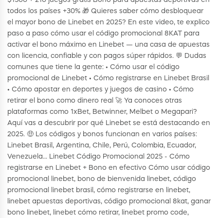
$1500 + 210 juegos gratis Bono para apuestas deportivas en
todos los países +30% 🎁 Quieres saber cómo desbloquear
el mayor bono de Linebet en 2025? En este video, te explico
paso a paso cómo usar el código promocional 8KAT para
activar el bono máximo en Linebet — una casa de apuestas
con licencia, confiable y con pagos súper rápidos. 💬 Dudas
comunes que tiene la gente: • Cómo usar el código
promocional de Linebet • Cómo registrarse en Linebet Brasil
• Cómo apostar en deportes y juegos de casino • Cómo
retirar el bono como dinero real 🚀 Ya conoces otras
plataformas como 1xBet, Betwinner, Melbet o Megapari?
Aquí vas a descubrir por qué Linebet se está destacando en
2025. 🤑 Los códigos y bonos funcionan en varios países:
Linebet Brasil, Argentina, Chile, Perú, Colombia, Ecuador,
Venezuela... Linebet Código Promocional 2025 - Cómo
registrarse en Linebet + Bono en efectivo Cómo usar código
promocional linebet, bono de bienvenida linebet, código
promocional linebet brasil, cómo registrarse en linebet,
linebet apuestas deportivas, código promocional 8kat, ganar
bono linebet, linebet cómo retirar, linebet promo code,