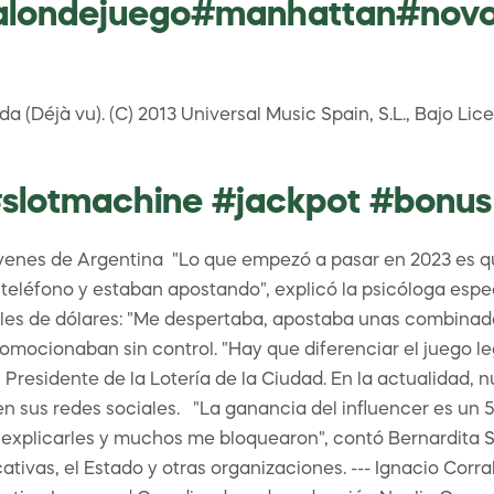
ondejuego#manhattan#novoli
 (Déjà vu). (C) 2013 Universal Music Spain, S.L., Bajo Li
#slotmachine #jackpot #bonus
enes de Argentina⁣ ⁣ "Lo que empezó a pasar en 2023 es q
teléfono y estaban apostando", explicó la psicóloga espe
es de dólares: "Me despertaba, apostaba unas combinadas 
romocionaban sin control. "Hay que diferenciar el juego le
residente de la Lotería de la Ciudad. En la actualidad, 
 sus redes sociales. ⁣ ⁣ "La ganancia del influencer es un 
a explicarles y muchos me bloquearon", contó Bernardita S
ivas, el Estado y otras organizaciones. --- Ignacio Corral 