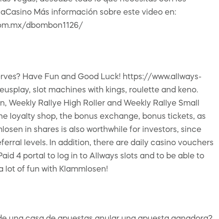
aCasino Más información sobre este video en:
t.com.mx/dbombon1126/
erves? Have Fun and Good Luck! https://www.allways-
usplay, slot machines with kings, roulette and keno.
in, Weekly Rallye High Roller and Weekly Rallye Small
e loyalty shop, the bonus exchange, bonus tickets, as
sen in shares is also worthwhile for investors, since
eferral levels. In addition, there are daily casino vouchers
 4 portal to log in to Allways slots and to be able to
a lot of fun with Klammlosen!