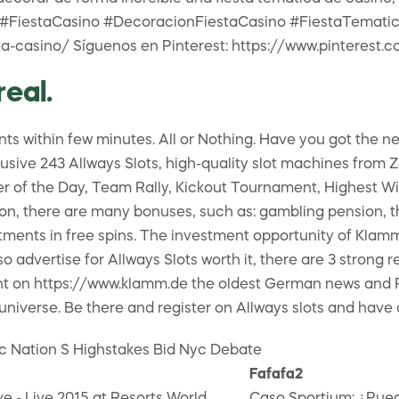
. #FiestaCasino #DecoracionFiestaCasino #FiestaTematic
ta-casino/ Síguenos en Pinterest: https://www.pinteres
eal.
 within few minutes. All or Nothing. Have you got the n
sive 243 Allways Slots, high-quality slot machines from Ze
User of the Day, Team Rally, Kickout Tournament, Highest W
n, there are many bonuses, such as: gambling pension, th
ents in free spins. The investment opportunity of Klammlo
so advertise for Allways Slots worth it, there are 3 strong r
t on https://www.klamm.de the oldest German news and Paid
niverse. Be there and register on Allways slots and have 
oc Nation S Highstakes Bid Nyc Debate
Fafafa2