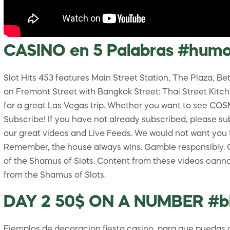
CASINO en 5 Palabras #humo
Slot Hits 453 features Main Street Station, The Plaza, B
on Fremont Street with Bangkok Street: Thai Street Kitc
for a great Las Vegas trip. Whether you want to see CO
Subscribe! If you have not already subscribed, please sub
our great videos and Live Feeds. We would not want you t
Remember, the house always wins. Gamble responsibly. Co
of the Shamus of Slots. Content from these videos canno
from the Shamus of Slots.
DAY 2 50$ ON A NUMBER #bl
Ejemplos de decoracion fiesta casino, para que puedas d