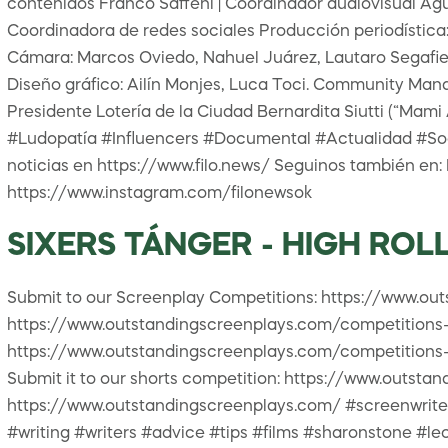
contenidos Franco Saffeni | Coordinador audiovisual Ag
Coordinadora de redes sociales Producción periodístic
Cámara: Marcos Oviedo, Nahuel Juárez, Lautaro Segafien
Diseño gráfico: Ailín Monjes, Luca Toci. Community Man
Presidente Lotería de la Ciudad Bernardita Siutti (“Mami 
#Ludopatía #Influencers #Documental #Actualidad #Socied
noticias en https://www.filo.news/ Seguinos también en:
https://www.instagram.com/filonewsok
SIXERS TÁNGER - HIGH ROLLE
Submit to our Screenplay Competitions: https://www.o
https://www.outstandingscreenplays.com/competitions-fea
https://www.outstandingscreenplays.com/competitions-tv
Submit it to our shorts competition: https://www.outstan
https://www.outstandingscreenplays.com/ #screenwrite
#writing #writers #advice #tips #films #sharonstone #l