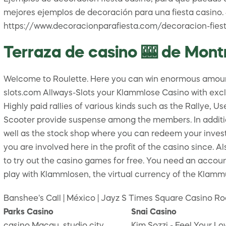
mejores ejemplos de decoración para una fiesta casino
https://www.decoracionparafiesta.com/decoracion-fies
Terraza de casino 🎰 de Montr
Welcome to Roulette. Here you can win enormous amounts
slots.com Allways-Slots your Klammlose Casino with exclu
Highly paid rallies of various kinds such as the Rallye, 
Scooter provide suspense among the members. In additio
well as the stock shop where you can redeem your investm
you are involved here in the profit of the casino since. Al
to try out the casino games for free. You need an accoun
play with Klammlosen, the virtual currency of the Klammu
Banshee's Call | México | Jayz S Times Square Casino R
Parks Casino
Snai Casino