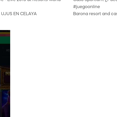
ve - Live 2015 at Resorts World
Caso Sportium: ¿Pue
#juegoonline
 UJUS EN CELAYA
Barona resort and ca