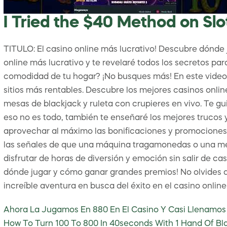
I Tried the $40 Method on Slo
TITULO: El casino online más lucrativo! Descubre dónde
online más lucrativo y te revelaré todos los secretos pa
comodidad de tu hogar? ¡No busques más! En este video, 
sitios más rentables. Descubre los mejores casinos onl
mesas de blackjack y ruleta con crupieres en vivo. Te gu
eso no es todo, también te enseñaré los mejores trucos 
aprovechar al máximo las bonificaciones y promociones 
las señales de que una máquina tragamonedas o una mesa 
disfrutar de horas de diversión y emoción sin salir de c
dónde jugar y cómo ganar grandes premios! No olvides d
increíble aventura en busca del éxito en el casino online
Ahora La Jugamos En 880 En El Casino Y Casi Llenamos
How To Turn 100 To 800 In 40seconds With 1 Hand Of Bl