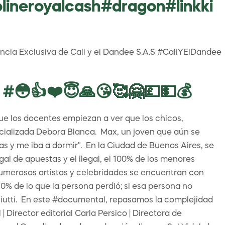
neroyalcash#dragon#linkki
cencia Exclusiva de Cali y el Dandee S.A.S #CaliYElDandee
 #😳👍❤️😇🙏😘🥰🤗💷💵💰
ue los docentes empiezan a ver que los chicos,
cializada Debora Blanca. ⁣ Max, un joven que aún se
y me iba a dormir".⁣ ⁣ En la Ciudad de Buenos Aires, se
gal de apuestas y el ilegal, el 100% de los menores
numerosos artistas y celebridades se encuentran con
50% de lo que la persona perdió; si esa persona no
iutti. ⁣ En este #documental, repasamos la complejidad
| Director editorial Carla Persico | Directora de