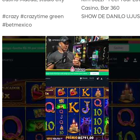
casino Macau, studio city
Kim Sozzi - Feel Your Lo
Casino, Bar 360
#crazy #crazytime green
SHOW DE DANILO UJUS
#betmexico