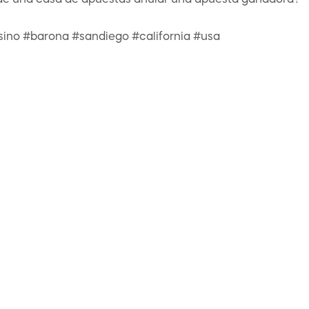
de una casa de apuestas anular una apuesta ganadora?
sino #barona #sandiego #california #usa