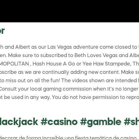
r
eth and Albert as our Las Vegas adventure come closed to 
hen. Make sure to subscribed to Beth Loves Vegas and Albe
SMOPOLITAN , Hash House A Go or Yee Haw Stampede, The S
scribe as we are continually adding new content. Make sure
o miss out on all the fun! The videos shown are intended 
nsult your local gaming commission when it’s no longer f
t be used in any way. You do not have permission to repro
ackjack #casino #gamble #sh
ecorar de forma increíble una fiesta temática de casino, 