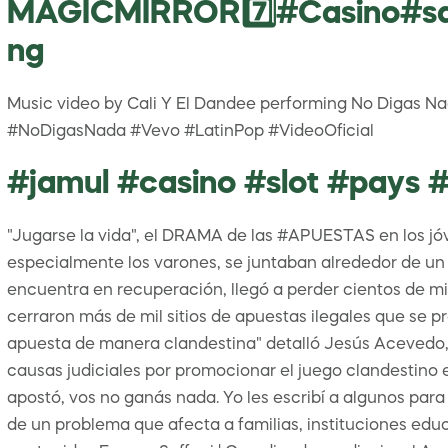
MAGICMIRROR7️⃣#Casino#sal
ng
Music video by Cali Y El Dandee performing No Digas Nada
#NoDigasNada #Vevo #LatinPop #VideoOficial
#jamul #casino #slot #pays 
"Jugarse la vida", el DRAMA de las #APUESTAS en los jóv
especialmente los varones, se juntaban alrededor de un 
encuentra en recuperación, llegó a perder cientos de mil
cerraron más de mil sitios de apuestas ilegales que se p
apuesta de manera clandestina" detalló Jesús Acevedo, P
causas judiciales por promocionar el juego clandestino en
apostó, vos no ganás nada. Yo les escribí a algunos par
de un problema que afecta a familias, instituciones educat