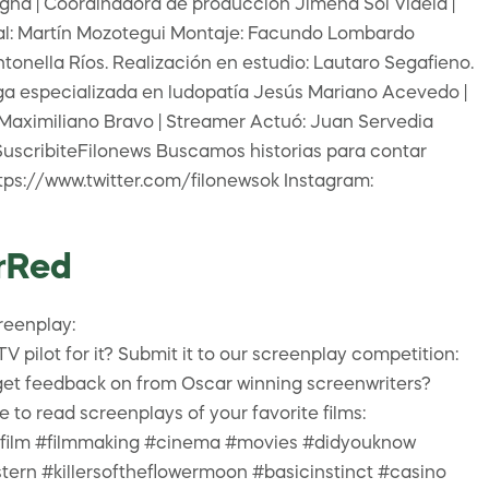
gna | Coordinadora de producción Jimena Sol Videla |
ral: Martín Mozotegui Montaje: Facundo Lombardo
nella Ríos. Realización en estudio: Lautaro Segafieno.
oga especializada en ludopatía Jesús Mariano Acevedo |
vo Maximiliano Bravo | Streamer Actuó: Juan Servedia
SuscribiteFilonews Buscamos historias para contar
tps://www.twitter.com/filonewsok Instagram:
rRed
reenplay:
pilot for it? Submit it to our screenplay competition:
 get feedback on from Oscar winning screenwriters?
to read screenplays of your favorite films:
#film #filmmaking #cinema #movies #didyouknow
tern #killersoftheflowermoon #basicinstinct #casino