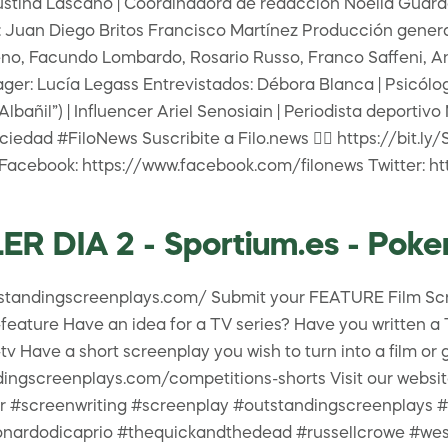
ustina Lascano | Coordinadora de redacción Noelia Guara
a: Juan Diego Britos Francisco Martínez Producción gene
o, Facundo Lombardo, Rosario Russo, Franco Saffeni, Anto
ager: Lucía Legass Entrevistados: Débora Blanca | Psicól
Albañil”) | Influencer Ariel Senosiain | Periodista deporti
ad #FiloNews Suscribite a Filo.news 👉🏼 https://bit.ly/
 Facebook: https://www.facebook.com/filonews Twitter: ht
R DIA 2 - Sportium.es - Poke
utstandingscreenplays.com/ Submit your FEATURE Film Sc
ture Have an idea for a TV series? Have you written a TV 
 Have a short screenplay you wish to turn into a film or
dingscreenplays.com/competitions-shorts Visit our website 
r #screenwriting #screenplay #outstandingscreenplays 
eonardodicaprio #thequickandthedead #russellcrowe #wes