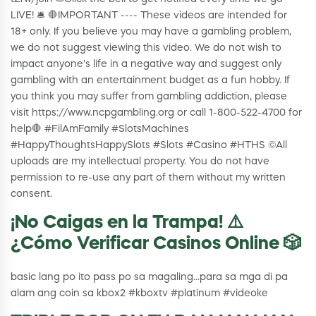
LIVE! 🛎 🛑IMPORTANT ---- These videos are intended for
18+ only. If you believe you may have a gambling problem,
we do not suggest viewing this video. We do not wish to
impact anyone's life in a negative way and suggest only
gambling with an entertainment budget as a fun hobby. If
you think you may suffer from gambling addiction, please
visit https://www.ncpgambling.org or call 1-800-522-4700 for
help🛑 #FilAmFamily #SlotsMachines
#HappyThoughtsHappySlots #Slots #Casino #HTHS ©All
uploads are my intellectual property. You do not have
permission to re-use any part of them without my written
consent.
¡No Caigas en la Trampa! ⚠️
¿Cómo Verificar Casinos Online 🎲
basic lang po ito pass po sa magaling...para sa mga di pa
alam ang coin sa kbox2 #kboxtv #platinum #videoke