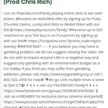
(Prod Chris Rich)
Live on PlayUSA.com/Family playing online slots to win cash
prizes! 💰Receive an AMAZING offer by signing up for Pulsz,
Chumba Casino, LuckyLand Slots or Global Poker with our
link!💰 https://www.playusa.com/family/ 💸Receive up to $20
matched on your first buy-in on Funzpoints by signing up
with our link!💸 https://funzpoints.com/?promo_code=taylor-
townley 🛑IMPORTANT ---- If you believe you may have a
gambling problem, we do not suggest viewing this video. We
do not wish to impact anyone's life in a negative way and
suggest only gambling with an entertainment budget as a
fun hobby. If you think you may suffer from gambling
addiction, please visit https://www.ncpgambling.org or call 1-
800-522-4700 for help🛑 🎥We go LIVE multiple times a week
at 7pm CT!📹 👨‍👩‍👧‍👦Join our FACEBOOK Family!👨‍👩‍👧‍👦
https://www.facebook.com/groups/1553838141470536/ 🎖
Join as a MEMBER for exclusive bonus streams and perks!🎖
https://www.youtube.com/channel/UCegAT3dFqV5Jp6y2T0i
tZrw/join 🛎Click the bell to get notified every time we go