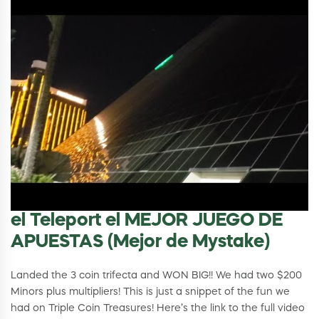
el Teleport el MEJOR JUEGO DE
APUESTAS (Mejor de Mystake)
Landed the 3 coin trifecta and WON BIG!! We had two $200
Minors plus multipliers! This is just a snippet of the fun we
had on Triple Coin Treasures! Here’s the link to the full video