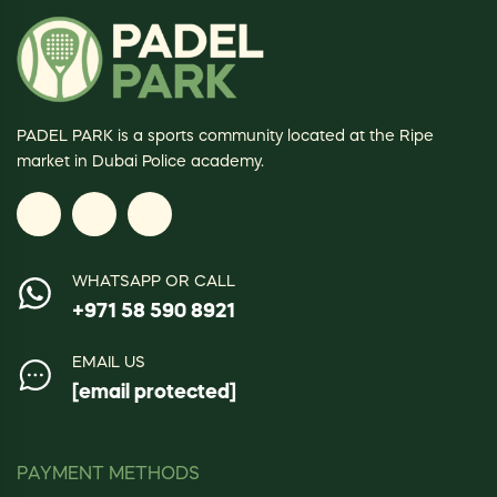
PADEL PARK is a sports community located at the Ripe
market in Dubai Police academy.
WHATSAPP OR CALL
+971 58 590 8921
EMAIL US
[email protected]
PAYMENT METHODS