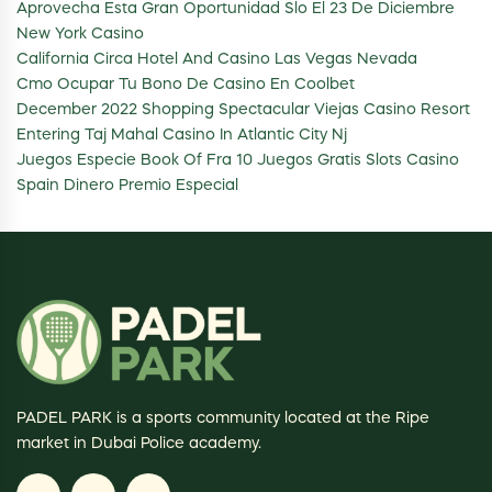
Aprovecha Esta Gran Oportunidad Slo El 23 De Diciembre
New York Casino
California Circa Hotel And Casino Las Vegas Nevada
Cmo Ocupar Tu Bono De Casino En Coolbet
December 2022 Shopping Spectacular Viejas Casino Resort
Entering Taj Mahal Casino In Atlantic City Nj
Juegos Especie Book Of Fra 10 Juegos Gratis Slots Casino
Spain Dinero Premio Especial
PADEL PARK is a sports community located at the Ripe
market in Dubai Police academy.