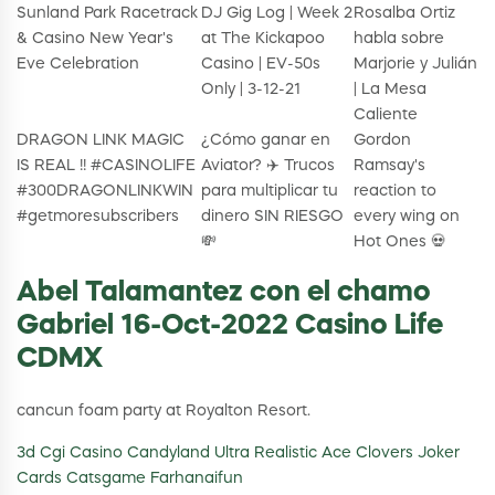
Sunland Park Racetrack
DJ Gig Log | Week 2
Rosalba Ortiz
& Casino New Year's
at The Kickapoo
habla sobre
Eve Celebration
Casino | EV-50s
Marjorie y Julián
Only | 3-12-21
| La Mesa
Caliente
DRAGON LINK MAGIC
¿Cómo ganar en
Gordon
IS REAL !! #CASINOLIFE
Aviator? ✈️ Trucos
Ramsay's
#300DRAGONLINKWIN
para multiplicar tu
reaction to
#getmoresubscribers
dinero SIN RIESGO
every wing on
💸
Hot Ones 💀
Abel Talamantez con el chamo
Gabriel 16-Oct-2022 Casino Life
CDMX
cancun foam party at Royalton Resort.
3d Cgi Casino Candyland Ultra Realistic Ace Clovers Joker
Cards Catsgame Farhanaifun