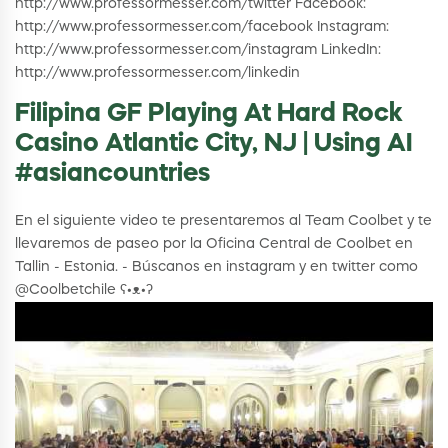
http://www.professormesser.com/twitter Facebook:
http://www.professormesser.com/facebook Instagram:
http://www.professormesser.com/instagram LinkedIn:
http://www.professormesser.com/linkedin
Filipina GF Playing At Hard Rock
Casino Atlantic City, NJ | Using AI
#asiancountries
En el siguiente video te presentaremos al Team Coolbet y te
llevaremos de paseo por la Oficina Central de Coolbet en
Tallin - Estonia. - Búscanos en instagram y en twitter como
@Coolbetchile ʕ•ᴥ•ʔ