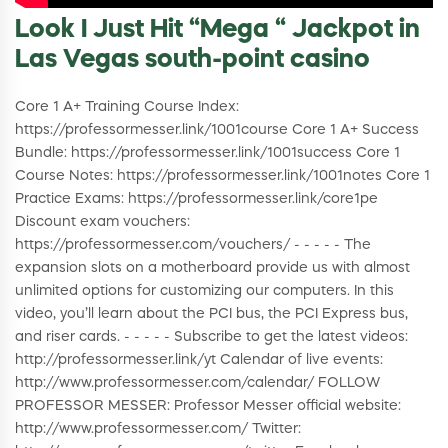
Look I Just Hit “Mega “ Jackpot in
Las Vegas south-point casino
Core 1 A+ Training Course Index:
https://professormesser.link/1001course Core 1 A+ Success
Bundle: https://professormesser.link/1001success Core 1
Course Notes: https://professormesser.link/1001notes Core 1
Practice Exams: https://professormesser.link/core1pe
Discount exam vouchers:
https://professormesser.com/vouchers/ - - - - - The
expansion slots on a motherboard provide us with almost
unlimited options for customizing our computers. In this
video, you’ll learn about the PCI bus, the PCI Express bus,
and riser cards. - - - - - Subscribe to get the latest videos:
http://professormesser.link/yt Calendar of live events:
http://www.professormesser.com/calendar/ FOLLOW
PROFESSOR MESSER: Professor Messer official website:
http://www.professormesser.com/ Twitter: