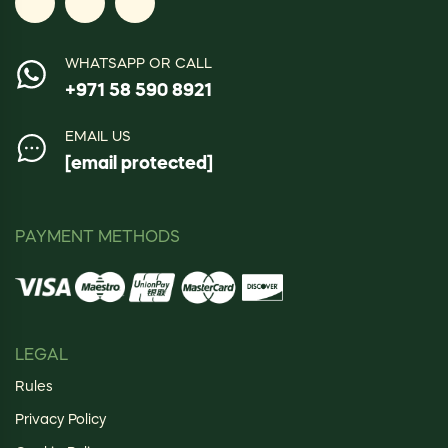
WHATSAPP OR CALL
+971 58 590 8921
EMAIL US
[email protected]
PAYMENT METHODS
LEGAL
Rules
Privacy Policy