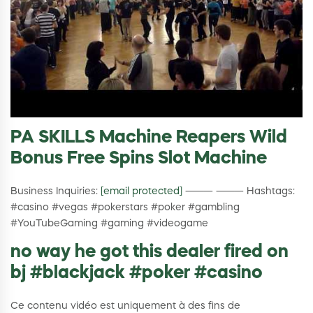
PA SKILLS Machine Reapers Wild
Bonus Free Spins Slot Machine
Business Inquiries:
[email protected]
⸻ ⸻ Hashtags:
#casino #vegas #pokerstars #poker #gambling
#YouTubeGaming #gaming #videogame
no way he got this dealer fired on
bj #blackjack #poker #casino
Ce contenu vidéo est uniquement à des fins de