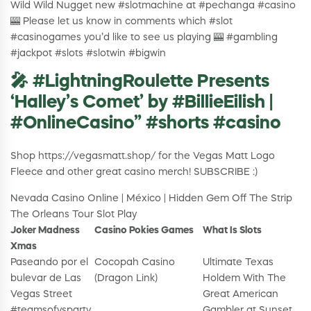
Wild Wild Nugget new #slotmachine at #pechanga #casino
🎰 Please let us know in comments which #slot
#casinogames you’d like to see us playing 🎰 #gambling
#jackpot #slots #slotwin #bigwin
🎤 #LightningRoulette Presents
‘Halley’s Comet’ by #BillieEilish |
#OnlineCasino” #shorts #casino
Shop https://vegasmatt.shop/ for the Vegas Matt Logo
Fleece and other great casino merch! SUBSCRIBE :)
Nevada Casino Online | México | Hidden Gem Off The Strip
The Orleans Tour Slot Play
Joker Madness
Casino Pokies Games
What Is Slots
Xmas
Paseando por el
Cocopah Casino
Ultimate Texas
bulevar de Las
(Dragon Link)
Holdem With The
Vegas Street
Great American
#teamsofysparty
Gambler at Sunset