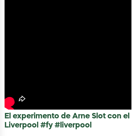
El experimento de Arne Slot con el
Liverpool #fy #liverpool