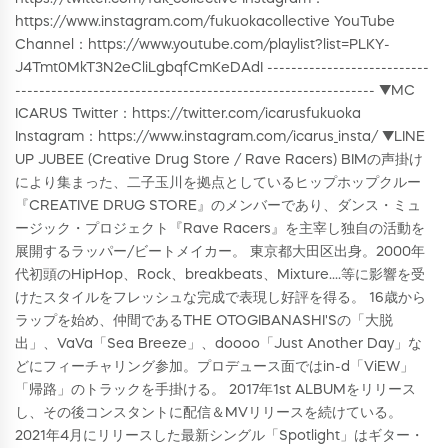
https://www.instagram.com/fukuokacollective YouTube
Channel：https://www.youtube.com/playlist?list=PLKY-
J4Tmt0MkT3N2eCliLgbqfCmKeDAdI ---------------------------
------------------------------------------------------------ ▼MC
ICARUS Twitter：https://twitter.com/icarusfukuoka
Instagram：https://www.instagram.com/icarus_insta/ ▼LINE
UP JUBEE (Creative Drug Store / Rave Racers) BIMの声掛け
により集まった、二子玉川を拠点としているヒップホップクルー
『CREATIVE DRUG STORE』のメンバーであり、ダンス・ミュ
ージック・プロジェクト『Rave Racers』を主宰し独自の活動を
展開するラッパー/ビートメイカー。 東京都大田区出身。2000年
代初頭のHipHop、Rock、breakbeats、Mixture....等に影響を受
けたスタイルをフレッシュな完成で表現し好評を得る。 16歳から
ラップを始め、仲間であるTHE OTOGIBANASHI'Sの「大脱
出」、VaVa「Sea Breeze」、doooo「Just Another Day」な
どにフィーチャリング参加。プロデュース面ではin-d「ViEW」
「帰路」のトラックを手掛ける。 2017年1st ALBUMをリリース
し、その後コンスタントに配信＆MVリリースを続けている。
2021年4月にリリースした最新シングル「Spotlight」はギター・