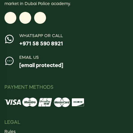
market in Dubai Police academy.
WHATSAPP OR CALL
+971 58 590 8921
EMAIL US
[email protected]
PAYMENT METHODS
LEGAL
Rules