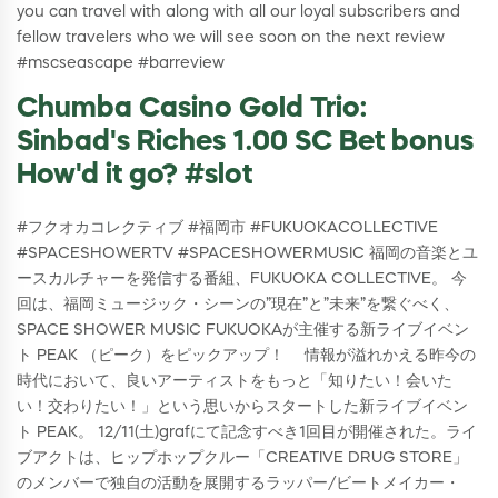
you can travel with along with all our loyal subscribers and
fellow travelers who we will see soon on the next review
#mscseascape #barreview
Chumba Casino Gold Trio:
Sinbad's Riches 1.00 SC Bet bonus
How'd it go? #slot
#フクオカコレクティブ​ #福岡市 #FUKUOKACOLLECTIVE ​
#SPACESHOWERTV​ #SPACESHOWERMUSIC 福岡の音楽とユ
ースカルチャーを発信する番組、FUKUOKA COLLECTIVE。 今
回は、福岡ミュージック・シーンの”現在”と”未来”を繋ぐべく、
SPACE SHOWER MUSIC FUKUOKAが主催する新ライブイベン
ト PEAK （ピーク）をピックアップ！ 情報が溢れかえる昨今の
時代において、良いアーティストをもっと「知りたい！会いた
い！交わりたい！」という思いからスタートした新ライブイベン
ト PEAK。 12/11(土)grafにて記念すべき1回目が開催された。ライ
ブアクトは、ヒップホップクルー「CREATIVE DRUG STORE」
のメンバーで独自の活動を展開するラッパー/ビートメイカー・