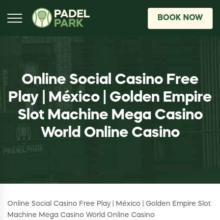
BOOK NOW
Online Social Casino Free
Play | México | Golden Empire
Slot Machine Mega Casino
World Online Casino
Online Social Casino Free Play | México | Golden Empire Slot
Machine Mega Casino World Online Casino