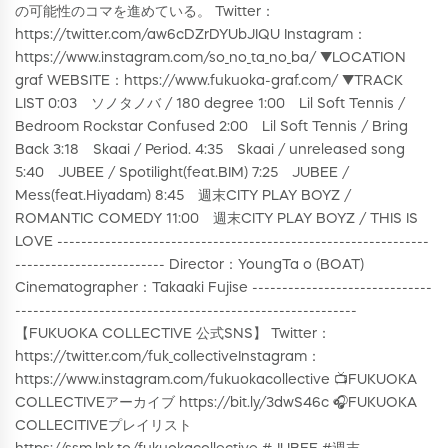
の可能性のコマを進めている。 Twitter：
https://twitter.com/aw6cDZrDYUbJIQU Instagram：
https://www.instagram.com/so_no_ta_no_ba/ ▼LOCATION
graf WEBSITE：https://www.fukuoka-graf.com/ ▼TRACK
LIST 0:03 ソノタノバ / 180 degree 1:00 Lil Soft Tennis /
Bedroom Rockstar Confused 2:00 Lil Soft Tennis / Bring
Back 3:18 Skaai / Period. 4:35 Skaai / unreleased song
5:40 JUBEE / Spotilight(feat.BIM) 7:25 JUBEE /
Mess(feat.Hiyadam) 8:45 週末CITY PLAY BOYZ /
ROMANTIC COMEDY 11:00 週末CITY PLAY BOYZ / THIS IS
LOVE --------------------------------------------------------------
------------------------- Director：YoungTa o (BOAT)
Cinematographer：Takaaki Fujise ------------------------------
---------------------------------------------------------
【FUKUOKA COLLECTIVE 公式SNS】 Twitter：
https://twitter.com/fuk_collective​ Instagram：
https://www.instagram.com/fukuokacollective 📺FUKUOKA
COLLECTIVEアーカイブ https://bit.ly/3dwS46c 🎧FUKUOKA
COLLECITIVEプレイリスト