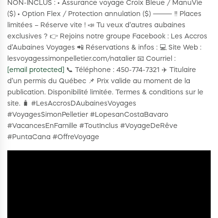
NON-INCLUS : • Assurance voyage Croix Bleue / ManuVie
($) • Option Flex / Protection annulation ($) ⸻ ‼️ Places
limitées – Réserve vite ! 📣 Tu veux d’autres aubaines
exclusives ? 👉 Rejoins notre groupe Facebook : Les Accros
d’Aubaines Voyages 📲 Réservations & infos : 💻 Site Web :
lesvoyagessimonpelletier.com/natalier 📧 Courriel :
[email protected]
📞 Téléphone : 450-774-7321 ✈️ Titulaire
d’un permis du Québec 📌 Prix valide au moment de la
publication. Disponibilité limitée. Termes & conditions sur le
site. 🧳 #LesAccrosDAubainesVoyages
#VoyagesSimonPelletier #LopesanCostaBavaro
#VacancesEnFamille #ToutInclus #VoyageDeRêve
#PuntaCana #OffreVoyage