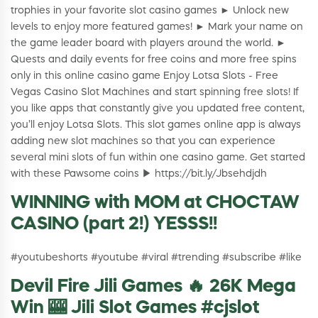
trophies in your favorite slot casino games ► Unlock new
levels to enjoy more featured games! ► Mark your name on
the game leader board with players around the world. ►
Quests and daily events for free coins and more free spins
only in this online casino game Enjoy Lotsa Slots - Free
Vegas Casino Slot Machines and start spinning free slots! If
you like apps that constantly give you updated free content,
you’ll enjoy Lotsa Slots. This slot games online app is always
adding new slot machines so that you can experience
several mini slots of fun within one casino game. Get started
with these Pawsome coins ▶ https://bit.ly/Jbsehdjdh
WINNING with MOM at CHOCTAW
CASINO (part 2!) YESSS!!
#youtubeshorts #youtube #viral #trending #subscribe #like
Devil Fire Jili Games 🔥 26K Mega
Win 🎰 Jili Slot Games #cjslot