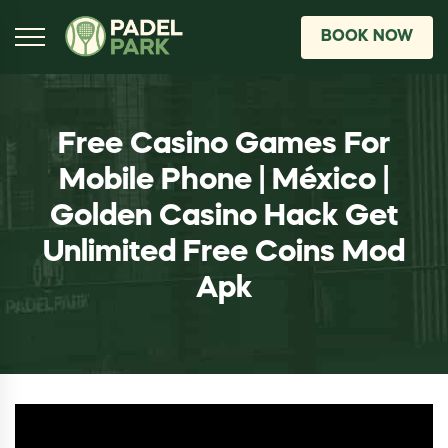
BOOK NOW
Free Casino Games For
Mobile Phone | México |
Golden Casino Hack Get
Unlimited Free Coins Mod
Apk