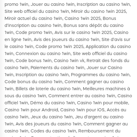
promo 1win, Jouer au casino 1win, Inscription au casino 1win,
Site web officiel du casino 1win, Miroir du casino 1win 2025,
Miroir actuel du casino 1win, Casino 1win 2025, Bonus
d'inscription au casino 1win, Bonus sans dépôt du casino
1win, Code promo 1win, Avis sur le casino 1win 2025, Casino
en ligne 1win, Avis des joueurs du casino 1win, Site d'avis sur
le casino 1win, Code promo 1win 2025, Application du casino
1win, Connexion au casino 1win, Site web officiel du casino
1win, Code bonus 1win, Casino 1win vk, Retrait des fonds du
casino 1win, Paiements du casino 1win, Jouer sur Casino
1win, Inscription au casino 1win, Programmes du casino 1win,
Code bonus du casino 1win, Comment gagner au casino
1win, Billets de loterie du casino 1win, Meilleures machines à
sous du casino 1win, Comment entrer au casino 1win, Casino
officiel 1win, Démo du casino 1win, Casino 1win pour mobile,
Casino 1win pour Android, Casino 1win pour iOS, Accès au
casino 1win, Jeux du casino 1win, Jeu d'argent au casino
1win, Avis des joueurs du casino 1win, Comment gagner au
casino 1win, Codes du casino 1win, Remboursement du