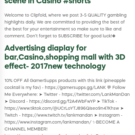
scene in Casino #shorts
Welcome to Clipfold, where we post 3-5 QUALITY gambling
highlights daily. We are committed to providing the best of
the best for your entertainment so make sure to like and
comment. Don’t forget to SUBSCRIBE for good luck!🍀
Advertising diaplay for
bar,Casino,shopping mall with 3D
effect- 2017new technology
10% OFF All GamerSupps products with this link (pineapple
cocktail is my fav) - https://gamersupps.gg/LANK 💬 Follow
Me Everywhere: ➤ Twitter - https://twitter.com/LankManDan
➤ Discord - https://discord.gg/f2A4WbFwYP ➤ TikTok -
https://www.tiktok.com/@UCrLoYTJ896QIseo9n47Khsw ➤
Twitch - https://www.twitch.tv/lankmandan ➤ Instagram -
https://www.instagram.com/lankmandan/ ✨BECOME A
CHANNEL MEMBER!