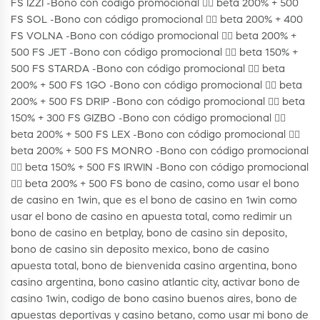
FS IZZI -Bono con código promocional 👉🏻 beta 200% + 500
FS SOL -Bono con código promocional 👉🏻 beta 200% + 400
FS VOLNA -Bono con código promocional 👉🏻 beta 200% +
500 FS JET -Bono con código promocional 👉🏻 beta 150% +
500 FS STARDA -Bono con código promocional 👉🏻 beta
200% + 500 FS 1GO -Bono con código promocional 👉🏻 beta
200% + 500 FS DRIP -Bono con código promocional 👉🏻 beta
150% + 300 FS GIZBO -Bono con código promocional 👉🏻
beta 200% + 500 FS LEX -Bono con código promocional 👉🏻
beta 200% + 500 FS MONRO -Bono con código promocional
👉🏻 beta 150% + 500 FS IRWIN -Bono con código promocional
👉🏻 beta 200% + 500 FS bono de casino, como usar el bono
de casino en 1win, que es el bono de casino en 1win como
usar el bono de casino en apuesta total, como redimir un
bono de casino en betplay, bono de casino sin deposito,
bono de casino sin deposito mexico, bono de casino
apuesta total, bono de bienvenida casino argentina, bono
casino argentina, bono casino atlantic city, activar bono de
casino 1win, codigo de bono casino buenos aires, bono de
apuestas deportivas y casino betano, como usar mi bono de