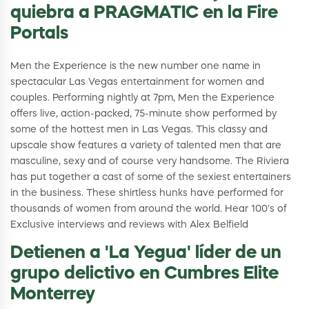
quiebra a PRAGMATIC en la Fire
Portals
Men the Experience is the new number one name in
spectacular Las Vegas entertainment for women and
couples. Performing nightly at 7pm, Men the Experience
offers live, action-packed, 75-minute show performed by
some of the hottest men in Las Vegas. This classy and
upscale show features a variety of talented men that are
masculine, sexy and of course very handsome. The Riviera
has put together a cast of some of the sexiest entertainers
in the business. These shirtless hunks have performed for
thousands of women from around the world. Hear 100's of
Exclusive interviews and reviews with Alex Belfield
Detienen a 'La Yegua' líder de un
grupo delictivo en Cumbres Elite
Monterrey