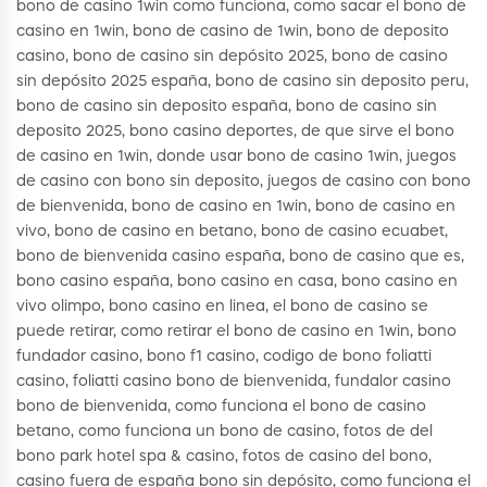
bono de casino 1win como funciona, como sacar el bono de
casino en 1win, bono de casino de 1win, bono de deposito
casino, bono de casino sin depósito 2025, bono de casino
sin depósito 2025 españa, bono de casino sin deposito peru,
bono de casino sin deposito españa, bono de casino sin
deposito 2025, bono casino deportes, de que sirve el bono
de casino en 1win, donde usar bono de casino 1win, juegos
de casino con bono sin deposito, juegos de casino con bono
de bienvenida, bono de casino en 1win, bono de casino en
vivo, bono de casino en betano, bono de casino ecuabet,
bono de bienvenida casino españa, bono de casino que es,
bono casino españa, bono casino en casa, bono casino en
vivo olimpo, bono casino en linea, el bono de casino se
puede retirar, como retirar el bono de casino en 1win, bono
fundador casino, bono f1 casino, codigo de bono foliatti
casino, foliatti casino bono de bienvenida, fundalor casino
bono de bienvenida, como funciona el bono de casino
betano, como funciona un bono de casino, fotos de del
bono park hotel spa & casino, fotos de casino del bono,
casino fuera de españa bono sin depósito, como funciona el