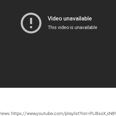
reviews: https://www.youtube.com/playlist?list=PLI8soX