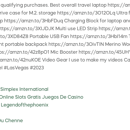
qualifying purchases. Best overall travel laptop https://
ve case for M.2. storage https://amzn.to/3O12OLq Ultra fa
 https://amzn.to/3HbFDuq Charging Block for laptop and
tps://amzn.to/3XIJDJK Multi use LED Strip https://amzn.
.to/3XD84Z8 Portable USB Fan https://amzn.to/3HbI14m T
ght portable backpack https://amzn.to/3OivTlN Merino Wo
tps://amzn.to/42z8pO1 Mic Booster https://amzn.to/45UH
//amzn.to/42nuKOE Video Gear I use to make my videos C
vel #LasVegas #2023
Simplex International
line Slots Gratis Juegos De Casino
ay Legendofthephoenix
 Du Chenne