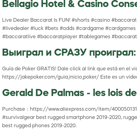
Bellagio Hotel & Casino Cons
Live Dealer Baccarat Is FUN! #shorts #casino #bacca
#livedealer #luck #bets #odds #cardgame #cardgames
#baccaratlive #baccaratplayer #tablegames #baccarat
Выиграл и СРАЗУ проиграл:
Guía de Poker GRATIS! Dale click al link que está en el v
https://jakepoker.com/guia_inicio_poker/ Este es un vide
Gerald De Palmas - les lois de
Purchase：https://www.aliexpress.com/item/40005013
#survivalgear best rugged smartphone 2019-2020, rugge
best rugged phones 2019-2020.