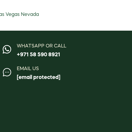
Las Vegas Nevada
WHATSAPP OR CALL
+971 58 590 8921
EMAIL US
[email protected]