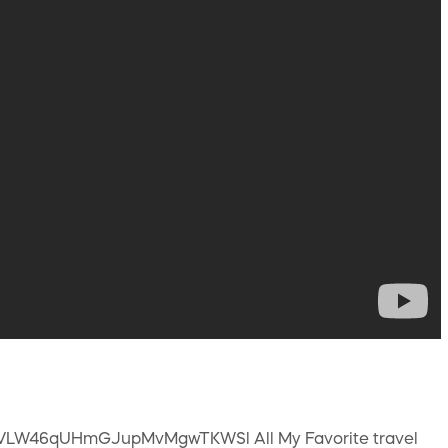
_sN8VLW46qUHmGJupMvMgwTKWSl All My Favorite travel