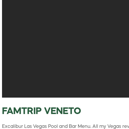
FAMTRIP VENETO
Excalibur Las Vegas Pool and Bar Menu. All my Vegas 