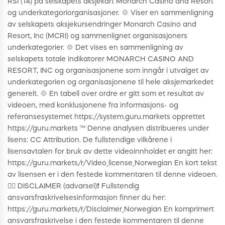
RSI (14) på selskapets aksjekart Monarch Casino and Resort
og underkategoriorganisasjoner. 💠 Viser en sammenligning
av selskapets aksjekursendringer Monarch Casino and
Resort, Inc (MCRI) og sammenlignet organisasjoners
underkategorier. 💠 Det vises en sammenligning av
selskapets totale indikatorer MONARCH CASINO AND
RESORT, INC og organisasjonene som inngår i utvalget av
underkategorien og organisasjonene til hele aksjemarkedet
generelt. 💠 En tabell over ordre er gitt som et resultat av
videoen, med konklusjonene fra informasjons- og
referansesystemet https://system.guru.markets opprettet
https://guru.markets ™️ Denne analysen distribueres under
lisens: CC Attribution. De fullstendige vilkårene i
lisensavtalen for bruk av dette videoinnholdet er angitt her:
https://guru.markets/r/Video_license_Norwegian En kort tekst
av lisensen er i den festede kommentaren til denne videoen.
👮‍♀️ DISCLAIMER (advarsel)❗ Fullstendig
ansvarsfraskrivelsesinformasjon finner du her:
https://guru.markets/r/Disclaimer_Norwegian En komprimert
ansvarsfraskrivelse i den festede kommentaren til denne