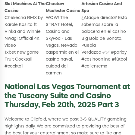
Slot Machines At The
Choctaw
Artesian Casino And
Casino
Mcalester Casino
Spa
Chekecha RMX by
WOW! The
¿Ataque directo? Esto
Karole Kasiita ft
STRAT Hotel,
sabemos sobre la
Vinka and Winnie
Casino and
balacera en el casino
Nwagi Official 4K
SkyPod - Las
Big Bola de Sonata,
video
Vegas, Nevada
Puebla
1xbet new game
caspermix en el
Verdazoo ✅✅ #parlay
Fruit Cocktail
casino naval,
#casinoonline #fútbol
#cocktail
cuidad del
#calientemx
carmen
National Las Vegas Tournament at
the Tuscany Suite and Casino
Thursday, Feb 20th, 2025 Part 3
Welcome to Clipfold, where we post 3-5 QUALITY gambling
highlights daily. We are committed to providing the best of
the best for your entertainment so make sure to like and