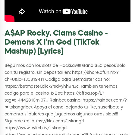
A$AP Rocky, Clams Casino -
Demons X I’m God (TikTok
Mashup) [Lyrics]
Seguimos con los slots de Hacksaw!!! Gana $50 pesos solo
con tu registro, sin depositar en: https://share.afun.mx?
ch=0&ic=130819411 Codigo para Betmaster casino:
https://betmaster.click?rsd=yhh9rI3c Tambien tenemos
codigo para el casino 1xBet: https://affpa.top/L?
tag=d_4442810m_97... Rainbet casino: https://rainbet.com/?
r=itskangribet Apoya el canal dejando tu like, suscribete y
comenta si quieres que juguemos algunas otras slots!!!
Sígueme en: https://kick.com/itskangri
https://www.twitch.tv/itskangri
https://www.instagram.com/itskangri +18 (este video es solo