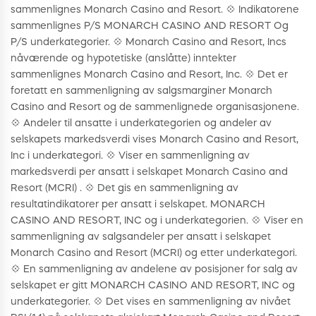
sammenlignes Monarch Casino and Resort. 💠 Indikatorene
sammenlignes P/S MONARCH CASINO AND RESORT Og
P/S underkategorier. 💠 Monarch Casino and Resort, Incs
nåværende og hypotetiske (anslåtte) inntekter
sammenlignes Monarch Casino and Resort, Inc. 💠 Det er
foretatt en sammenligning av salgsmarginer Monarch
Casino and Resort og de sammenlignede organisasjonene.
💠 Andeler til ansatte i underkategorien og andeler av
selskapets markedsverdi vises Monarch Casino and Resort,
Inc i underkategori. 💠 Viser en sammenligning av
markedsverdi per ansatt i selskapet Monarch Casino and
Resort (MCRI) . 💠 Det gis en sammenligning av
resultatindikatorer per ansatt i selskapet. MONARCH
CASINO AND RESORT, INC og i underkategorien. 💠 Viser en
sammenligning av salgsandeler per ansatt i selskapet
Monarch Casino and Resort (MCRI) og etter underkategori.
💠 En sammenligning av andelene av posisjoner for salg av
selskapet er gitt MONARCH CASINO AND RESORT, INC og
underkategorier. 💠 Det vises en sammenligning av nivået