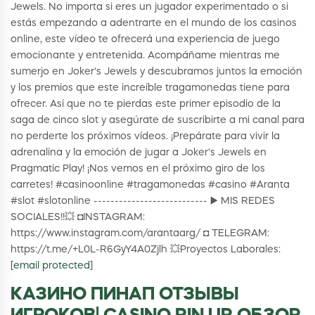
Jewels. No importa si eres un jugador experimentado o si
estás empezando a adentrarte en el mundo de los casinos
online, este vídeo te ofrecerá una experiencia de juego
emocionante y entretenida. Acompáñame mientras me
sumerjo en Joker's Jewels y descubramos juntos la emoción
y los premios que este increíble tragamonedas tiene para
ofrecer. Así que no te pierdas este primer episodio de la
saga de cinco slot y asegúrate de suscribirte a mi canal para
no perderte los próximos vídeos. ¡Prepárate para vivir la
adrenalina y la emoción de jugar a Joker's Jewels en
Pragmatic Play! ¡Nos vemos en el próximo giro de los
carretes! #casinoonline #tragamonedas #casino #Aranta
#slot #slotonline --------------------------- ▶️ MIS REDES
SOCIALES!!💥 ◘INSTAGRAM:
https://www.instagram.com/arantaarg/ ◘ TELEGRAM:
https://t.me/+L0L-R6GyY4A0Zjlh 💥Proyectos Laborales:
[email protected]
КАЗИНО ПИНАП ОТЗЫВЫ