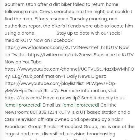
Southern Utah after a dirt biker failed to return home
following a ride. Crews searched into the night, but couldn't
find the man. Efforts resumed Tuesday morning, and
authorities report the biker's friends were able to locate him
using a drone. _______________ Stay up to date with our social
media: KUTV Now on Facebook:
https://www.facebook.com/KUTV2News?ref=hl KUTV Now
on Twitter: https://twitter.com/kutv2news Subscribe to KUTV
Now on YouTube:
https://www.youtube.com/channel/UCFVUStJ4azXbWMhFO
4yTELg/?sub_confirmation=1 Daily News Digest:
https://www.youtube.com/playlist?list=PLWgevsFOp-
yMyVkHpdDcllspkj9L-ui7p For more information, visit
https://kutv.com/ Have a news tip? Send it directly to us:
[email protected]
Email us:
[email protected]
Call the
Newsroom: 801.839.1234 KUTV is a UT based station and a
CBS Television affiliate owned and operated by Sinclair
Broadcast Group. Sinclair Broadcast Group, Inc. is one of the
largest and most diversified television broadcasting