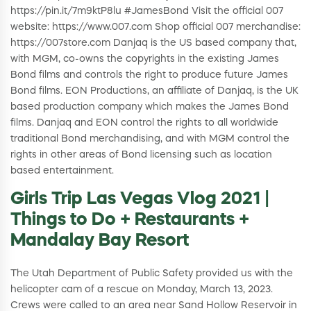
https://pin.it/7m9ktP8lu #JamesBond Visit the official 007
website: https://www.007.com Shop official 007 merchandise:
https://007store.com Danjaq is the US based company that,
with MGM, co-owns the copyrights in the existing James
Bond films and controls the right to produce future James
Bond films. EON Productions, an affiliate of Danjaq, is the UK
based production company which makes the James Bond
films. Danjaq and EON control the rights to all worldwide
traditional Bond merchandising, and with MGM control the
rights in other areas of Bond licensing such as location
based entertainment.
Girls Trip Las Vegas Vlog 2021 |
Things to Do + Restaurants +
Mandalay Bay Resort
The Utah Department of Public Safety provided us with the
helicopter cam of a rescue on Monday, March 13, 2023.
Crews were called to an area near Sand Hollow Reservoir in