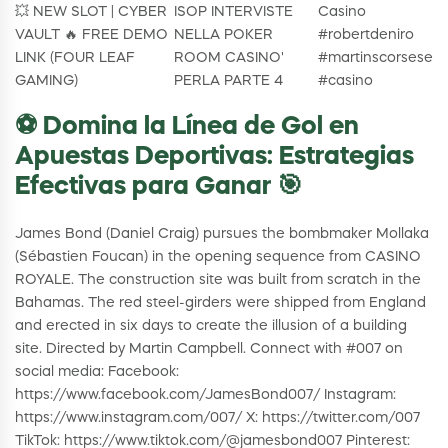
💥 NEW SLOT | CYBER
ISOP INTERVISTE
Casino
VAULT 🔥 FREE DEMO
NELLA POKER
#robertdeniro
LINK (FOUR LEAF
ROOM CASINO'
#martinscorsese
GAMING)
PERLA PARTE 4
#casino
⚽ Domina la Línea de Gol en
Apuestas Deportivas: Estrategias
Efectivas para Ganar 🎯
James Bond (Daniel Craig) pursues the bombmaker Mollaka
(Sébastien Foucan) in the opening sequence from CASINO
ROYALE. The construction site was built from scratch in the
Bahamas. The red steel-girders were shipped from England
and erected in six days to create the illusion of a building
site. Directed by Martin Campbell. Connect with #007 on
social media: Facebook:
https://www.facebook.com/JamesBond007/ Instagram:
https://www.instagram.com/007/ X: https://twitter.com/007
TikTok: https://www.tiktok.com/@jamesbond007 Pinterest: