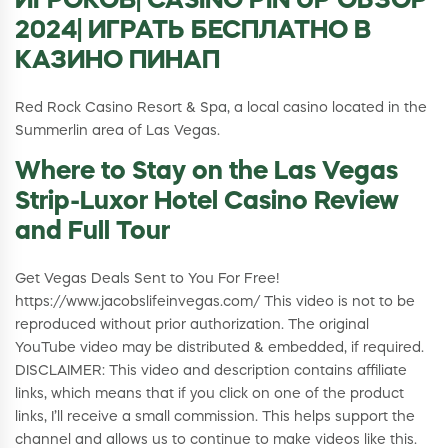
ИГРОКОВ| CASINO PIN UP ОБЗОР
2024| ИГРАТЬ БЕСПЛАТНО В
КАЗИНО ПИНАП
Red Rock Casino Resort & Spa, a local casino located in the
Summerlin area of Las Vegas.
Where to Stay on the Las Vegas
Strip-Luxor Hotel Casino Review
and Full Tour
Get Vegas Deals Sent to You For Free!
https://www.jacobslifeinvegas.com/ This video is not to be
reproduced without prior authorization. The original
YouTube video may be distributed & embedded, if required.
DISCLAIMER: This video and description contains affiliate
links, which means that if you click on one of the product
links, I’ll receive a small commission. This helps support the
channel and allows us to continue to make videos like this.