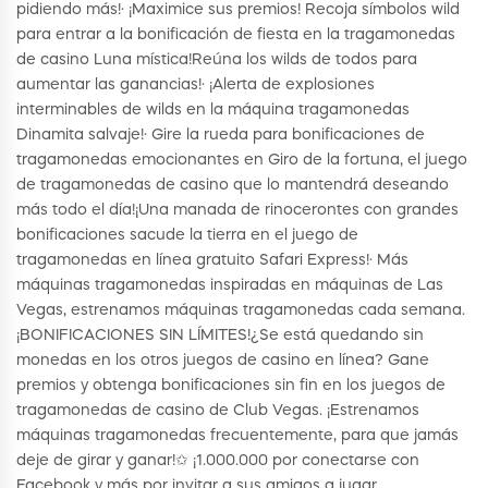
pidiendo más!· ¡Maximice sus premios! Recoja símbolos wild
para entrar a la bonificación de fiesta en la tragamonedas
de casino Luna mística!Reúna los wilds de todos para
aumentar las ganancias!· ¡Alerta de explosiones
interminables de wilds en la máquina tragamonedas
Dinamita salvaje!· Gire la rueda para bonificaciones de
tragamonedas emocionantes en Giro de la fortuna, el juego
de tragamonedas de casino que lo mantendrá deseando
más todo el día!¡Una manada de rinocerontes con grandes
bonificaciones sacude la tierra en el juego de
tragamonedas en línea gratuito Safari Express!· Más
máquinas tragamonedas inspiradas en máquinas de Las
Vegas, estrenamos máquinas tragamonedas cada semana.
¡BONIFICACIONES SIN LÍMITES!¿Se está quedando sin
monedas en los otros juegos de casino en línea? Gane
premios y obtenga bonificaciones sin fin en los juegos de
tragamonedas de casino de Club Vegas. ¡Estrenamos
máquinas tragamonedas frecuentemente, para que jamás
deje de girar y ganar!✩ ¡1.000.000 por conectarse con
Facebook y más por invitar a sus amigos a jugar