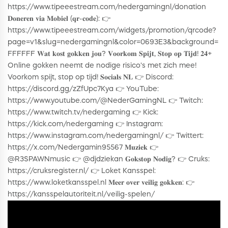
https://www.tipeeestream.com/nedergamingnl/donation
𝐃𝐨𝐧𝐞𝐫𝐞𝐧 𝐯𝐢𝐚 𝐌𝐨𝐛𝐢𝐞𝐥 (𝐪𝐫-𝐜𝐨𝐝𝐞): 👉
https://www.tipeeestream.com/widgets/promotion/qrcode?
page=v1&slug=nedergamingnl&color=0693E3&background=
FFFFFF 𝐖𝐚𝐭 𝐤𝐨𝐬𝐭 𝐠𝐨𝐤𝐤𝐞𝐧 𝐣𝐨𝐮? 𝐕𝐨𝐨𝐫𝐤𝐨𝐦 𝐒𝐩𝐢𝐣𝐭, 𝐒𝐭𝐨𝐩 𝐨𝐩 𝐓𝐢𝐣𝐝! 𝟐𝟒+
Online gokken neemt de nodige risico's met zich mee!
Voorkom spijt, stop op tijd! 𝐒𝐨𝐜𝐢𝐚𝐥𝐬 𝐍𝐋 👉 Discord:
https://discord.gg/zZfUpc7Kya 👉 YouTube:
https://www.youtube.com/@NederGamingNL 👉 Twitch:
https://www.twitch.tv/nedergaming 👉 Kick:
https://kick.com/nedergaming 👉 Instagram:
https://www.instagram.com/nedergamingnl/ 👉 Twittert:
https://x.com/Nedergamin95567 𝐌𝐮𝐳𝐢𝐞𝐤 👉
@R3SPAWNmusic 👉 @djdziekan 𝐆𝐨𝐤𝐬𝐭𝐨𝐩 𝐍𝐨𝐝𝐢𝐠? 👉 Cruks:
https://cruksregister.nl/ 👉 Loket Kansspel:
https://www.loketkansspel.nl 𝐌𝐞𝐞𝐫 𝐨𝐯𝐞𝐫 𝐯𝐞𝐢𝐥𝐢𝐠 𝐠𝐨𝐤𝐤𝐞𝐧: 👉
https://kansspelautoriteit.nl/veilig-spelen/