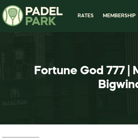
RATES
MEMBERSHIP
Fortune God 777 | 
Bigwin