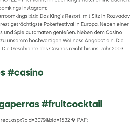
HOTEL – Hier könnt ihr euer King’s Hotel online buchen:
oomkings Instagram:
roomkings 🃏🃏🃏 Das King’s Resort, mit Sitz in Rozvadov
restigeträchtigste Pokerfestival in Europa. Neben einer
es und Spielautomaten genießen. Neben dem Casino
ne zu unserem hochwertigen Wellness Angebot ein. Die
 Die Geschichte des Casinos reicht bis ins Jahr 2003
s #casino
gaperras #fruitcocktail
irect.aspx?pid=3079&bid=1532 💎 PAF: