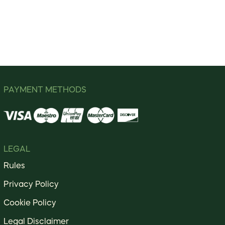
PAYMENT METHODS
LEGAL
Rules
Privacy Policy
Cookie Policy
Legal Disclaimer