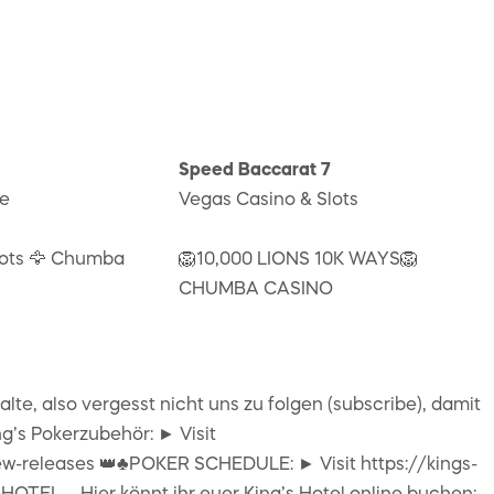
Speed Baccarat 7
de
Vegas Casino & Slots
ots 🦅 Chumba
🦁10,000 LIONS 10K WAYS🦁
CHUMBA CASINO
e, also vergesst nicht uns zu folgen (subscribe), damit
ng’s Pokerzubehör: ► Visit
new-releases 👑♣️POKER SCHEDULE: ► Visit https://kings-