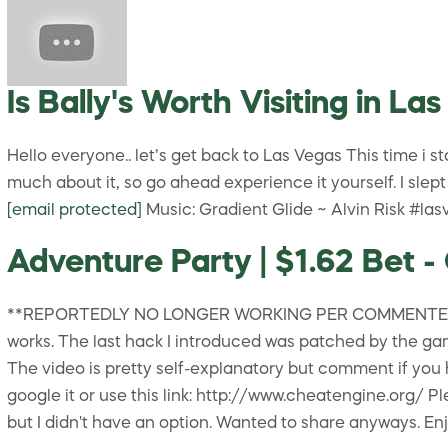
Is Bally's Worth Visiting in La
Hello everyone.. let’s get back to Las Vegas This time i
much about it, so go ahead experience it yourself. I sle
[email protected]
Music: Gradient Glide ~ Alvin Risk #l
Adventure Party | $1.62 Bet -
**REPORTEDLY NO LONGER WORKING PER COMMENTERS. I H
works. The last hack I introduced was patched by the gam
The video is pretty self-explanatory but comment if you
google it or use this link: http://www.cheatengine.org/ Pl
but I didn't have an option. Wanted to share anyways. E