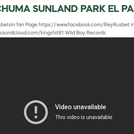
UMA SUNLAND PARK EL PASO
sbetsin fan Page https://www.facebook.com/ReyRusbet 
/soundcloud.com/kingshit81 Wild Boy Records