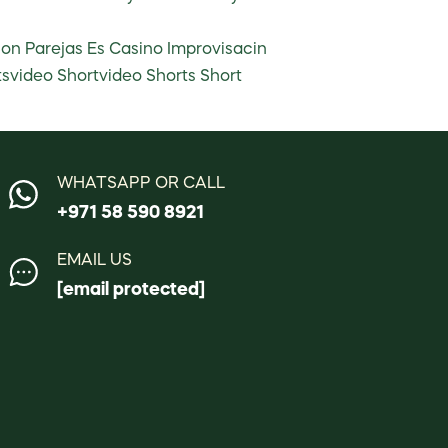
Son Parejas Es Casino Improvisacin
svideo Shortvideo Shorts Short
WHATSAPP OR CALL
+971 58 590 8921
EMAIL US
[email protected]