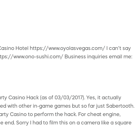
 Casino Hotel https://www.oyolasvegas.com/ I can’t say
https://www.ono-sushi.com/ Business inquiries email me:
ino Hack (as of 03/03/2017). Yes, it actually
ked with other in-game games but so far just Sabertooth.
arty Casino to perform the hack. For cheat engine,
 end. Sorry I had to film this on a camera like a square