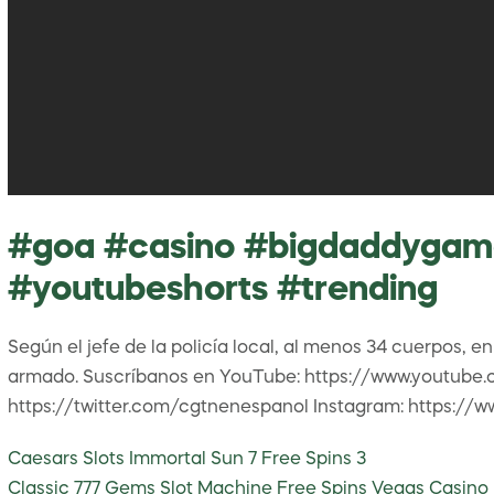
#goa #casino #bigdaddygame
#youtubeshorts #trending
Según el jefe de la policía local, al menos 34 cuerpos,
armado. Suscríbanos en YouTube: https://www.youtube
https://twitter.com/cgtnenespanol Instagram: https:/
Caesars Slots Immortal Sun 7 Free Spins 3
Classic 777 Gems Slot Machine Free Spins Vegas Casin