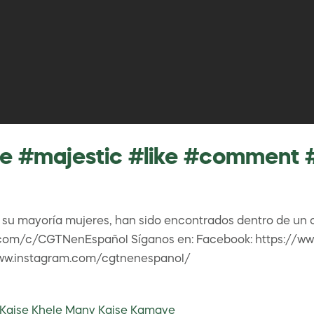
 #majestic #like #comment #
 en su mayoría mujeres, han sido encontrados dentro de u
.com/c/CGTNenEspañol Síganos en: Facebook: https://ww
/www.instagram.com/cgtnenespanol/
o Kaise Khele Many Kaise Kamaye