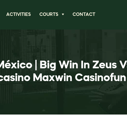
ACTIVITIES
COURTS
CONTACT
México | Big Win In Zeus V
casino Maxwin Casinofun