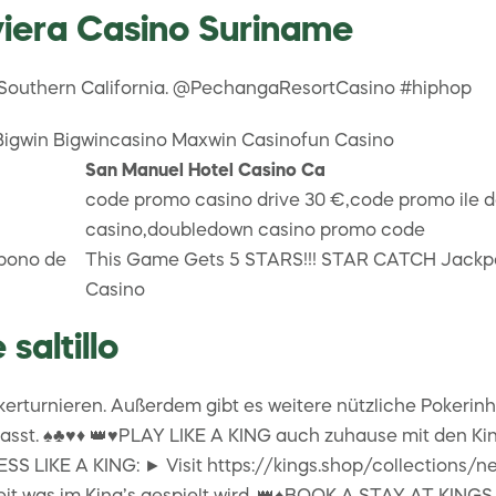
iera Casino Suriname
 Southern California. @PechangaResortCasino #hiphop
t Bigwin Bigwincasino Maxwin Casinofun Casino
San Manuel Hotel Casino Ca
code promo casino drive 30 €,code promo ile 
casino,doubledown casino promo code
 bono de
This Game Gets 5 STARS!!! STAR CATCH Jackp
Casino
saltillo
urnieren. Außerdem gibt es weitere nützliche Pokerinhalt
asst. ♠️♣️♥️♦️ 👑♥️PLAY LIKE A KING auch zuhause mit den Ki
ESS LIKE A KING: ► Visit https://kings.shop/collections/