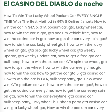
El CASINO DEL DIABLO de noche
How To Win The Lucky Wheel Podium Car EVERY SINGLE
TIME With The Best Method in GTA 5 Online #shorts How to
win the car in GTA 5, GTA podium car, gta, lucky wheel car,
how to win the car in gta, gta podium vehicle free, how to
win the casino car in gta, how to get the car every spin, gta5
how to win the car, lucky wheel gta5, how to win the lucky
wheel on gta, gta ps5, gta lucky wheel car, gta weekly
update, gta weekly update car, how to get a free gta car,
bullsheep, how to win the super car, GTA spin the wheel, gta
how to spin the wheel, how to win the car every time, gta
how to win the car, how to get the car gta 5, gta casino car,
How to win the car in GTA, bullsheepparty, gta lucky wheel
win, GTA podium car win, how to win the car on gta5, how to
get the casino car everytime, how to get the car every spin
on gta, how to win the car everytime, gta casino car,
bullsheep party, lucky wheel, bull sheep party, gta casino car
win, gta lucky wheel, gta, How to win the podium car every