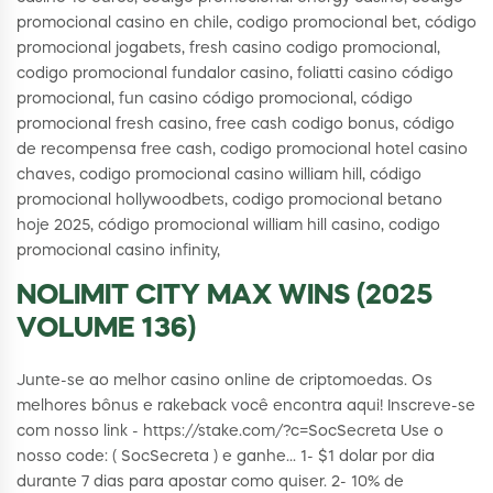
promocional casino en chile, codigo promocional bet, código
promocional jogabets, fresh casino codigo promocional,
codigo promocional fundalor casino, foliatti casino código
promocional, fun casino código promocional, código
promocional fresh casino, free cash codigo bonus, código
de recompensa free cash, codigo promocional hotel casino
chaves, codigo promocional casino william hill, código
promocional hollywoodbets, codigo promocional betano
hoje 2025, código promocional william hill casino, codigo
promocional casino infinity,
NOLIMIT CITY MAX WINS (2025
VOLUME 136)
Junte-se ao melhor casino online de criptomoedas. Os
melhores bônus e rakeback você encontra aqui! Inscreve-se
com nosso link - https://stake.com/?c=SocSecreta Use o
nosso code: ( SocSecreta ) e ganhe... 1- $1 dolar por dia
durante 7 dias para apostar como quiser. 2- 10% de