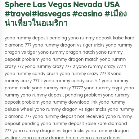
Sphere Las Vegas Nevada USA
#travel#lasvegas #casino #เมือง
น่าเที่ยวในอเมริกา
yono rummy deposit penaing yono rummy deposit kaise kare
diamond 777 yono rummy dragon vs tiger tricks yono rummy
dragon vs tiger yono rummy dragon hatch yono rummy
deposit problem yono rummy dragon match yono rummY
crazy 777 yono rummy crazy 777 2 yono rummy crazy 777 1
yono rummy candy crush yono rummy crazy 777 3 yono
rummy crazy 777 ii yono rummy candy crush 1 yono rummy
promo code yono rummy crazy 77777 yono rummy crypt yono
rummy yono rummy deposit pending problem yono rummy
deposit problem yono rummy download link yono rummy
deluxe wheel yono rummy dragon vs tiger tricks yono rummy
diamond 777 yono rummy deposit not received yono rummy
deposit pending yono rummy deposit kaise kare diamond
777 yono rummy dragon vs tiger tricks yono rummy dragon
vs tiger yono rummy dragon hatch yono rummy deposit