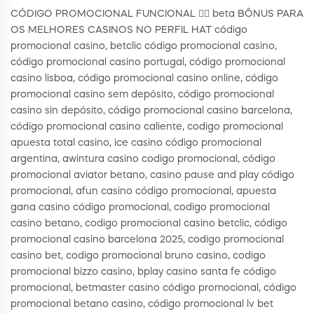
CÓDIGO PROMOCIONAL FUNCIONAL 👉🏻 beta BÔNUS PARA
OS MELHORES CASINOS NO PERFIL HAT código
promocional casino, betclic código promocional casino,
código promocional casino portugal, código promocional
casino lisboa, código promocional casino online, código
promocional casino sem depósito, código promocional
casino sin depósito, código promocional casino barcelona,
código promocional casino caliente, codigo promocional
apuesta total casino, ice casino código promocional
argentina, awintura casino codigo promocional, código
promocional aviator betano, casino pause and play código
promocional, afun casino código promocional, apuesta
gana casino código promocional, codigo promocional
casino betano, codigo promocional casino betclic, código
promocional casino barcelona 2025, codigo promocional
casino bet, codigo promocional bruno casino, codigo
promocional bizzo casino, bplay casino santa fe código
promocional, betmaster casino código promocional, código
promocional betano casino, código promocional lv bet