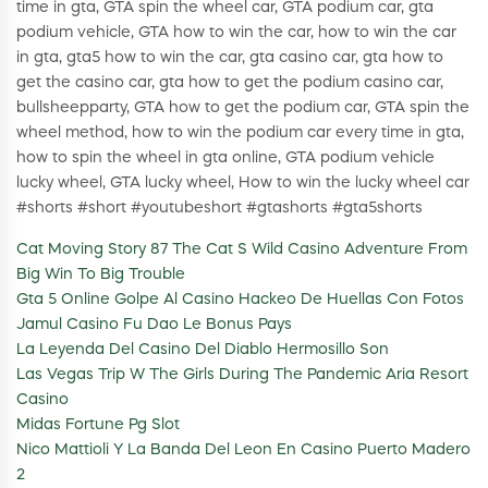
time in gta, GTA spin the wheel car, GTA podium car, gta
podium vehicle, GTA how to win the car, how to win the car
in gta, gta5 how to win the car, gta casino car, gta how to
get the casino car, gta how to get the podium casino car,
bullsheepparty, GTA how to get the podium car, GTA spin the
wheel method, how to win the podium car every time in gta,
how to spin the wheel in gta online, GTA podium vehicle
lucky wheel, GTA lucky wheel, How to win the lucky wheel car
#shorts #short #youtubeshort #gtashorts #gta5shorts
Cat Moving Story 87 The Cat S Wild Casino Adventure From
Big Win To Big Trouble
Gta 5 Online Golpe Al Casino Hackeo De Huellas Con Fotos
Jamul Casino Fu Dao Le Bonus Pays
La Leyenda Del Casino Del Diablo Hermosillo Son
Las Vegas Trip W The Girls During The Pandemic Aria Resort
Casino
Midas Fortune Pg Slot
Nico Mattioli Y La Banda Del Leon En Casino Puerto Madero
2