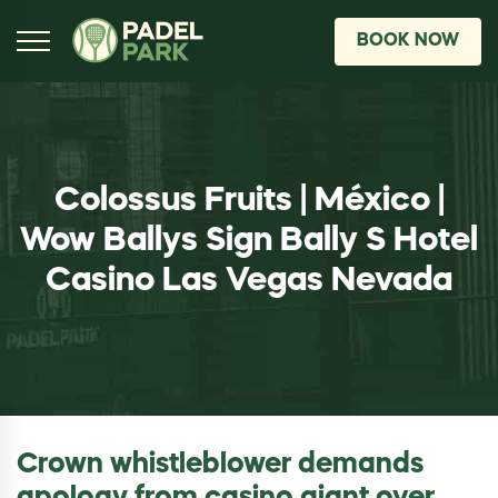
BOOK NOW
Colossus Fruits | México |
Wow Ballys Sign Bally S Hotel
Casino Las Vegas Nevada
Crown whistleblower demands