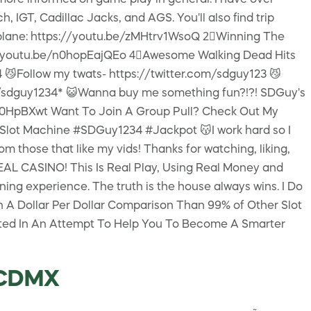
 more informed on game play in general. I have over
, IGT, Cadillac Jacks, and AGS. You'll also find trip
Airplane: https://youtu.be/zMHtrv1WsoQ 2⃣Winning The
//youtu.be/n0hopEajQEo 4⃣Awesome Walking Dead Hits
Follow my twats- https://twitter.com/sdguy123 😼
/sdguy1234* 😺Wanna buy me something fun?!?! SDGuy's
/0HpBXwt Want To Join A Group Pull? Check Out My
Slot Machine #SDGuy1234 #Jackpot 😽I work hard so I
om those that like my vids! Thanks for watching, liking,
REAL CASINO! This Is Real Play, Using Real Money and
ining experience. The truth is the house always wins. I Do
A Dollar Per Dollar Comparison Than 99% of Other Slot
osted In An Attempt To Help You To Become A Smarter
e CDMX