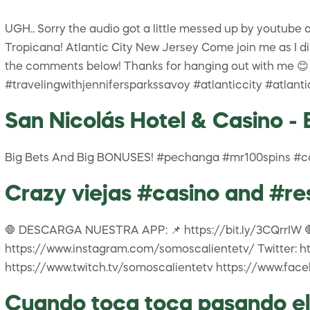
UGH.. Sorry the audio got a little messed up by youtube a
Tropicana! Atlantic City New Jersey Come join me as I di
the comments below! Thanks for hanging out with me 😊 If
#travelingwithjennifersparkssavoy #atlanticcity #atlant
San Nicolás Hotel & Casino -
Big Bets And Big BONUSES! #pechanga #mr100spins #cas
Crazy viejas #casino and #res
🛑 DESCARGA NUESTRA APP: 📌 https://bit.ly/3CQrrIW 🛑
https://www.instagram.com/somoscalientetv/ Twitter: htt
https://www.twitch.tv/somoscalientetv https://www.face
Cuando toca toca pasando el