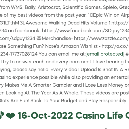
 I hope you leave my videos feeling entertained, but also
from WMS, Bally, Aristocrat, Scientific Games, Spielo, Gtech
ome of my best videos from the past year. 1⃣Epic Win on 
gG1LTthM 3⃣Awesome Walking Dead Hits Volume 1:https:
234 on faceboook- https://www.facebook.com/SDguy1234 
n.com/sdguy1234 😹Merchandise- https://www.zazzle.com
te Something Fun? Nate's Amazon Wishlist - http://a.co
234-17737028124 You can email me at:
[email protected]
#
. I try to answer each and every comment. I love hearing fr
ing, please say hello. Every Video I Upload Is Shot IN A 
 casino experience possible while also providing an enterta
ry Makes Me A Smarter Gambler and I Lose Less Money on 
When Looking At The Year As A Whole. These videos are p
lots Are Fun! Stick To Your Budget and Play Responsibly.
❤️ 16-Oct-2022 Casino Lif