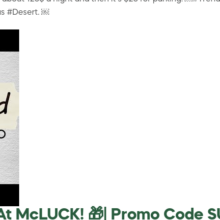
s #Desert. ￼
 At McLUCK! 🎁| Promo Cod