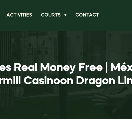
ACTIVITIES
COURTS
CONTACT
s Real Money Free | Méx
mill Casinoon Dragon Lin