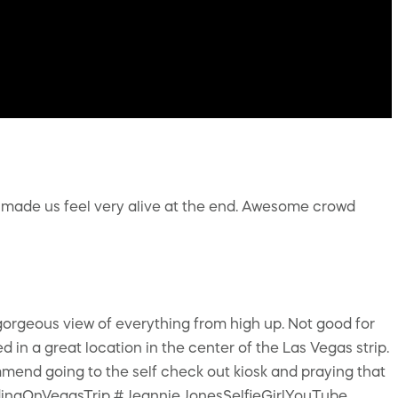
nd made us feel very alive at the end. Awesome crowd
 gorgeous view of everything from high up. Not good for
ed in a great location in the center of the Las Vegas strip.
ommend going to the self check out kiosk and praying that
TrendingOnVegasTrip #JeannieJonesSelfieGirlYouTube