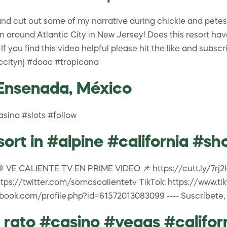
nd cut out some of my narrative during chickie and petes..
n around Atlantic City in New Jersey! Does this resort ha
 you find this video helpful please hit the like and subs
iccitynj #doac #tropicana
 Ensenada, México
ino #slots #follow
ort in #alpine #california #sh
 VE CALIENTE TV EN PRIME VIDEO 📌 https://cutt.ly/7rj2
ps://twitter.com/somoscalientetv TikTok: https://www.tik
book.com/profile.php?id=61572013083099 ---- Suscríbete,
 rato #casino #vegas #califo