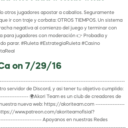
ndo otros jugadores apostar a caballos. Seguramente
que ir con traje y corbata: OTROS TIEMPOS. Un sistema
racha negativa al comienzo del juego y terminar con
ecta para jugadores con moderación 👉 Probadla y
do parar. #Ruleta #EstrategiaRuleta #Casino
taReal
 Ca on 7/29/16
--------------------------------------------------------------
tro servidor de Discord, y asi tener tu objetivo cumplido:
----------------------- 🌍Akori Team es un club de creadores de
estra nueva web: https://akoriteam.com -----------------
Patreon: https://www.patreon.com/akoriteamofisial?
------------------------------- Apoyanos en nuestras Redes
--------------------------------------------------------------