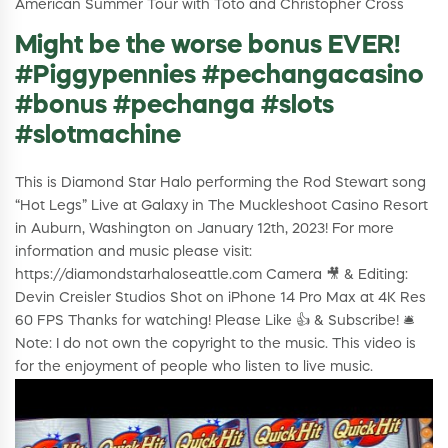
American Summer Tour with Toto and Christopher Cross
Might be the worse bonus EVER!
#Piggypennies #pechangacasino
#bonus #pechanga #slots
#slotmachine
This is Diamond Star Halo performing the Rod Stewart song
“Hot Legs” Live at Galaxy in The Muckleshoot Casino Resort
in Auburn, Washington on January 12th, 2023! For more
information and music please visit:
https://diamondstarhaloseattle.com Camera 🎥 & Editing:
Devin Creisler Studios Shot on iPhone 14 Pro Max at 4K Res
60 FPS Thanks for watching! Please Like 👍 & Subscribe! 🛎
Note: I do not own the copyright to the music. This video is
for the enjoyment of people who listen to live music.