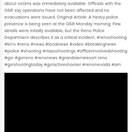
about victims was immediately available. Officials with the
GSR say operations have not been affected and no
evacuations were issued. Original Article: A heavy police
presence is being seen at the GSR Monday morning. Few
details were initially available, but the Reno Police
Department describes it as a critical incident. #renoshooting
#krnv #reno #news #localnews #video #breakingnews
#police #shooting #massshootings #officerinvolvedshooting
#gsr #gsrreno #renonews #grandsierraresort reno
#gsrshootingtoday #gsractiveshooter #renonevada #am