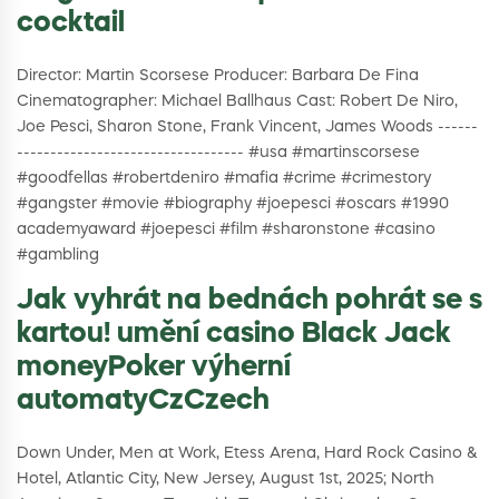
cocktail
Director: Martin Scorsese Producer: Barbara De Fina
Cinematographer: Michael Ballhaus Cast: Robert De Niro,
Joe Pesci, Sharon Stone, Frank Vincent, James Woods ------
---------------------------------- #usa #martinscorsese
#goodfellas #robertdeniro #mafia #crime #crimestory
#gangster #movie #biography #joepesci #oscars #1990
academyaward #joepesci #film #sharonstone #casino
#gambling
Jak vyhrát na bednách pohrát se s
kartou! umění casino Black Jack
moneyPoker výherní
automatyCzCzech
Down Under, Men at Work, Etess Arena, Hard Rock Casino &
Hotel, Atlantic City, New Jersey, August 1st, 2025; North