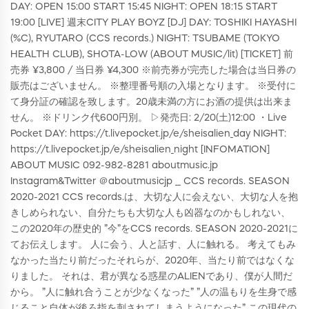
DAY: OPEN 15:00 START 15:45 NIGHT: OPEN 18:15 START
19:00 [LIVE] 週末CITY PLAY BOYZ [DJ] DAY: TOSHIKI HAYASHI
(%C), RYUTARO (CCS records.) NIGHT: TSUBAME (TOKYO
HEALTH CLUB), SHOTA-LOW (ABOUT MUSIC/lit) [TICKET] 前
売券 ¥3,800 / 当日券 ¥4,300 ※前売券が完売した場合は当日券の
販売はございません。 ※整理番号順の入場となります。 ※受付に
て身分証の確認を致します。20歳未満の方にお酒の提供は出来ま
せん。 ※ドリンク代600円別。 ▷発売日: 2/20(土)12:00 ・Live
Pocket DAY: https://t.livepocket.jp/e/sheisalien_day NIGHT:
https://t.livepocket.jp/e/sheisalien_night [INFOMATION]
ABOUT MUSIC 092-982-8281 aboutmusic.jp
Instagram&Twitter ＠aboutmusicjp __ CCS records. SEASON
2020-2021 CCS records.は、大切な人に会えない、大切な人を抱
きしめられない、自分たちも大切な人も凶器なのかもしれない、
この2020年の歴史的 ”今”をCCS records. SEASON 2020-2021に
てお伝えします。 人に会う、人と話す、人に触れる。 考えてもみ
なかった当たり前だったそれらが、2020年、当たり前ではなくな
りました。 それは、君が異なる惑星のALIENであり、僕が人間だ
から。 ”人に触れ合うことが少なくなった” ”人の温もりを生身で感
じること自体が後ろ指を刺されてしまうようになった” この現代の