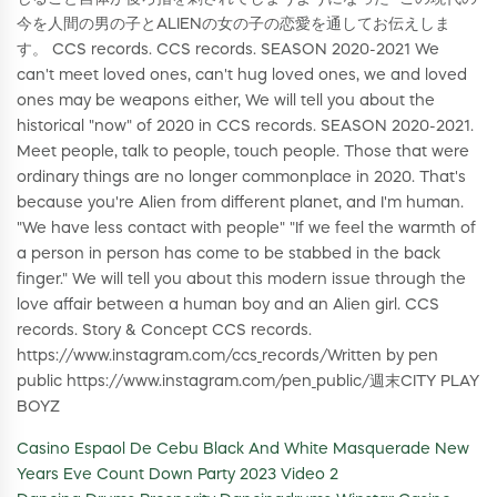
今を人間の男の子とALIENの女の子の恋愛を通してお伝えしま
す。 CCS records. CCS records. SEASON 2020-2021 We
can't meet loved ones, can't hug loved ones, we and loved
ones may be weapons either, We will tell you about the
historical "now" of 2020 in CCS records. SEASON 2020-2021.
Meet people, talk to people, touch people. Those that were
ordinary things are no longer commonplace in 2020. That's
because you're Alien from different planet, and I'm human.
"We have less contact with people" "If we feel the warmth of
a person in person has come to be stabbed in the back
finger." We will tell you about this modern issue through the
love affair between a human boy and an Alien girl. CCS
records. Story & Concept CCS records.
https://www.instagram.com/ccs_records/​ Written by pen
public https://www.instagram.com/pen_public/​ 週末CITY PLAY
BOYZ
Casino Espaol De Cebu Black And White Masquerade New
Years Eve Count Down Party 2023 Video 2