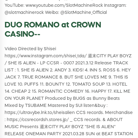
YouTube: www.youtube.com/SlotMachineRock Instagram:
@slotmachinerock Weibo: @SlotMachine_Official
DUO ROMANO at CROWN
CASINO--
Video Directed by Shisei
https://www.instagram.com/shisei_tda/ 週末CITY PLAY BOYZ
/ SHE IS ALIEN - LP CCSR - 0007 2021.3.12 Release TRACK
LIST : 1. SHE IS ALIEN 2. ANDY 3. KIDS! 4. INN 5. ROSS 6. HEY
JACK 7. TRUE ROMANCE 8. BUT SHE LOVES ME 9. THIS IS
LOVE 10. PUFFS 11. BOUNTY 12. TOMATO SOUP 13. HOTEL
14. CHEAP 2 15. ROMANTIC COMEDY 16. HAPPY 17. KILL ME
ON YOUR PLANET Produced by BUGS as Bunny Beats
Mixed by TSUBAME Mastered by SUI listen&buy :
https://ultravybe.lnk.to/sheisalien CCS records. Merchandise
: https://ccsrecordsh.stores.jp/ __ CCS records. & ABOUT
MUSIC Presents 週末CITY PLAY BOYZ "SHE IS ALIEN"
RELEASE ONEMAN PARTY 2021.03.28 SUN at BEAT STATION