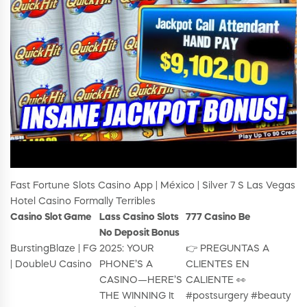
Fast Fortune Slots Casino App | México | Silver 7 S Las Vegas
Hotel Casino Formally Terribles
Casino Slot Game
Lass Casino Slots
777 Casino Be
No Deposit Bonus
BurstingBlaze | FG
2025: YOUR
👉 PREGUNTAS A
| DoubleU Casino
PHONE’S A
CLIENTES EN
CASINO—HERE’S
CALIENTE 👀
THE WINNING It
#postsurgery #beauty