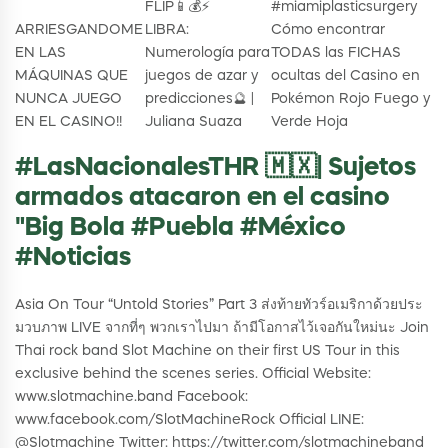
FLIP📱💰⚡
#miamiplasticsurgery
ARRIESGANDOME
LIBRA:
Cómo encontrar
EN LAS
Numerología para
TODAS las FICHAS
MÁQUINAS QUE
juegos de azar y
ocultas del Casino en
NUNCA JUEGO
predicciones🔮 |
Pokémon Rojo Fuego y
EN EL CASINO!!
Juliana Suaza
Verde Hoja
#LasNacionalesTHR 🇲🇽| Sujetos
armados atacaron en el casino
"Big Bola #Puebla #México
#Noticias
Asia On Tour “Untold Stories” Part 3 ส่งท้ายทัวร์อเมริกาด้วยประ
มวบภาพ LIVE จากที่ๆ พวกเราไปมา ถ้ามีโอกาสไว้เจอกันใหม่นะ Join
Thai rock band Slot Machine on their first US Tour in this
exclusive behind the scenes series. Official Website:
www.slotmachine.band Facebook:
www.facebook.com/SlotMachineRock Official LINE:
@Slotmachine Twitter: https://twitter.com/slotmachineband