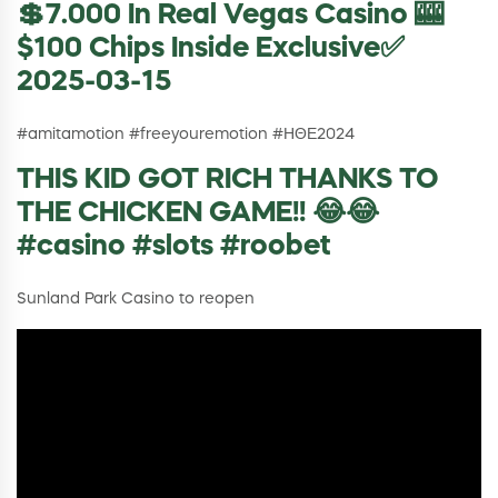
💲7.000 In Real Vegas Casino 🎰
$100 Chips Inside Exclusive✅
2025-03-15
#amitamotion #freeyouremotion #ΗΘΕ2024
THIS KID GOT RICH THANKS TO
THE CHICKEN GAME!! 😂😂
#casino #slots #roobet
Sunland Park Casino to reopen