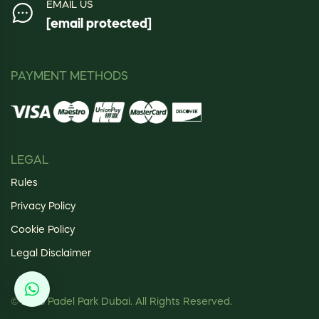
EMAIL US
[email protected]
PAYMENT METHODS
LEGAL
Rules
Privacy Policy
Cookie Policy
Legal Disclaimer
© 2025 Padel Park Dubai. All Rights Reserved.