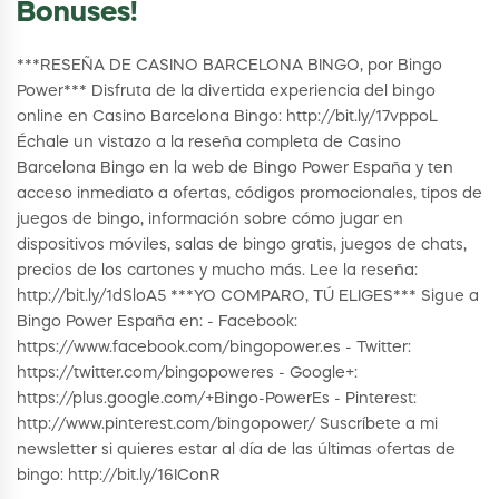
Bonuses!
***RESEÑA DE CASINO BARCELONA BINGO, por Bingo
Power*** Disfruta de la divertida experiencia del bingo
online en Casino Barcelona Bingo: http://bit.ly/17vppoL
Échale un vistazo a la reseña completa de Casino
Barcelona Bingo en la web de Bingo Power España y ten
acceso inmediato a ofertas, códigos promocionales, tipos de
juegos de bingo, información sobre cómo jugar en
dispositivos móviles, salas de bingo gratis, juegos de chats,
precios de los cartones y mucho más. Lee la reseña:
http://bit.ly/1dSloA5 ***YO COMPARO, TÚ ELIGES*** Sigue a
Bingo Power España en: - Facebook:
https://www.facebook.com/bingopower.es - Twitter:
https://twitter.com/bingopoweres - Google+:
https://plus.google.com/+Bingo-PowerEs - Pinterest:
http://www.pinterest.com/bingopower/ Suscríbete a mi
newsletter si quieres estar al día de las últimas ofertas de
bingo: http://bit.ly/16IConR