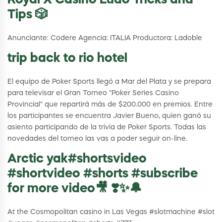
Royal X Casino Ludo Tricks and
Tips 🎲
Anunciante: Codere Agencia: ITALIA Productora: Ladoble
trip back to rio hotel
El equipo de Poker Sports llegó a Mar del Plata y se prepara
para televisar el Gran Torneo "Poker Series Casino
Provincial" que repartirá más de $200.000 en premios. Entre
los participantes se encuentra Javier Bueno, quien ganó su
asiento participando de la trivia de Poker Sports. Todas las
novedades del torneo las vas a poder seguir on-line.
Arctic yak#shortsvideo
#shortvideo #shorts #subscribe
for more video🎥 ❣️✨🔔
At the Cosmopolitan casino in Las Vegas #slotmachine #slot