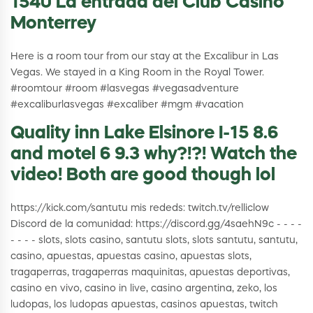
1540 La entrada del Club Casino
Monterrey
Here is a room tour from our stay at the Excalibur in Las
Vegas. We stayed in a King Room in the Royal Tower.
#roomtour #room #lasvegas #vegasadventure
#excaliburlasvegas #excaliber #mgm #vacation
Quality inn Lake Elsinore I-15 8.6
and motel 6 9.3 why?!?! Watch the
video! Both are good though lol
https://kick.com/santutu mis rededs: twitch.tv/relliclow
Discord de la comunidad: https://discord.gg/4saehN9c - - - -
- - - - slots, slots casino, santutu slots, slots santutu, santutu,
casino, apuestas, apuestas casino, apuestas slots,
tragaperras, tragaperras maquinitas, apuestas deportivas,
casino en vivo, casino in live, casino argentina, zeko, los
ludopas, los ludopas apuestas, casinos apuestas, twitch