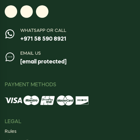
WHATSAPP OR CALL
+971 58 590 8921
EMAIL US
[email protected]
PAYMENT METHODS
LEGAL
Rules