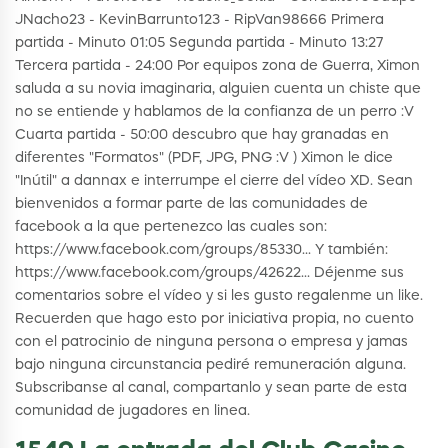
JNacho23 - KevinBarrunto123 - RipVan98666 Primera
partida - Minuto 01:05 Segunda partida - Minuto 13:27
Tercera partida - 24:00 Por equipos zona de Guerra, Ximon
saluda a su novia imaginaria, alguien cuenta un chiste que
no se entiende y hablamos de la confianza de un perro :V
Cuarta partida - 50:00 descubro que hay granadas en
diferentes "Formatos" (PDF, JPG, PNG :V ) Ximon le dice
"Inútil" a dannax e interrumpe el cierre del vídeo XD. Sean
bienvenidos a formar parte de las comunidades de
facebook a la que pertenezco las cuales son:
https://www.facebook.com/groups/85330... Y también:
https://www.facebook.com/groups/42622... Déjenme sus
comentarios sobre el vídeo y si les gusto regalenme un like.
Recuerden que hago esto por iniciativa propia, no cuento
con el patrocinio de ninguna persona o empresa y jamas
bajo ninguna circunstancia pediré remuneración alguna.
Subscribanse al canal, compartanlo y sean parte de esta
comunidad de jugadores en linea.