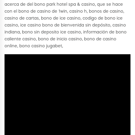
acerca de del bono park hotel spa & casino, que se hace
con el bono de casino de 1win, casino h, bonos de casino,
casino de cartas, bono de ice casino, codigo de bono ice
casino, ice casino bono de bienvenida sin depósito, casino
indiana, bono sin deposito ice casino, información de bono
caliente casino, bono de inicio casino, bono de casino
online, bono casino jugabet,