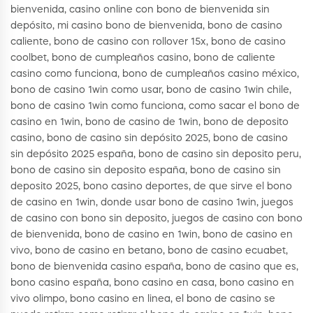
bienvenida, casino online con bono de bienvenida sin
depósito, mi casino bono de bienvenida, bono de casino
caliente, bono de casino con rollover 15x, bono de casino
coolbet, bono de cumpleaños casino, bono de caliente
casino como funciona, bono de cumpleaños casino méxico,
bono de casino 1win como usar, bono de casino 1win chile,
bono de casino 1win como funciona, como sacar el bono de
casino en 1win, bono de casino de 1win, bono de deposito
casino, bono de casino sin depósito 2025, bono de casino
sin depósito 2025 españa, bono de casino sin deposito peru,
bono de casino sin deposito españa, bono de casino sin
deposito 2025, bono casino deportes, de que sirve el bono
de casino en 1win, donde usar bono de casino 1win, juegos
de casino con bono sin deposito, juegos de casino con bono
de bienvenida, bono de casino en 1win, bono de casino en
vivo, bono de casino en betano, bono de casino ecuabet,
bono de bienvenida casino españa, bono de casino que es,
bono casino españa, bono casino en casa, bono casino en
vivo olimpo, bono casino en linea, el bono de casino se