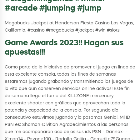
#arcade #jumping #jump
Megabucks Jackpot at Henderson Fiesta Casino Las Vegas,
California. #casino #megabucks #jackpot #win #slots
Game Awards 2023!! Hagan sus
apuestas!!!
Como parte de la iniciativa de promover el juego en linea de
esta excelente consola, todos los fines de semanas
estaremos jugando grabando y transmitiendo los juegos de
la vita que aun conserven servicios online activos! Este fin
de semana llego el turno del KILLZONE mercenary
excelente shooter con gráficas que aprovechan toda la
potencia y capacidad de la consola. Por segundo día
consecutivo estuvimos jugando y la pasamos Genial. Mi ID
PSN es: Shaman-Divition Agradecimientos a las personas
que me acompañaron acá dejos sus ids PSN - Dannax- -
Ximon14 - Pavone100 - Rodolfo_Goitia - Gorrudito79Guapo -