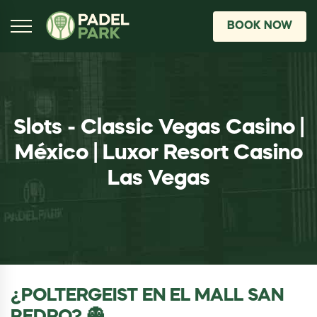
BOOK NOW
Slots - Classic Vegas Casino |
México | Luxor Resort Casino
Las Vegas
¿POLTERGEIST EN EL MALL SAN