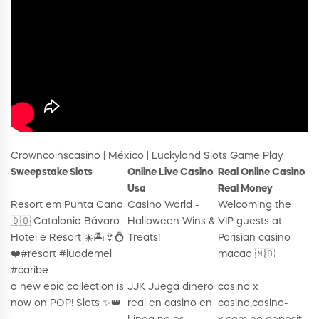
Crowncoinscasino | México | Luckyland Slots Game Play
Sweepstake Slots
Online Live Casino
Real Online Casino
Usa
Real Money
Resort em Punta Cana
Casino World -
Welcoming the
🇩🇴 Catalonia Bávaro
Halloween Wins &
VIP guests at
Hotel e Resort ☀️🏝️👙💍
Treats!
Parisian casino
❤️#resort #luademel
macao 🇲🇴
#caribe
a new epic collection is
JJK Juega dinero
casino x
now on POP! Slots ✨👑
real en casino en
casino,casino-