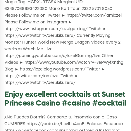
Magic Tag: HGRXURTGSX Mergical UID:
63497068693422080 Mario Kart Tour: 2332 5701 8050
Please Follow me on Twitter ► https://twitter.com/iamiczel
Please Follow me on Instagram ►
https://www.instagram.com/iczelgaming/ Twitch ►
https://www.twitch.tv/derukikuzeru/ Currently Playing:
Monster Hunter World New Merge Dragon Videos every 2
weeks =) Watch Me Live:
https://gaming.youtube.com/c/IczelGaming/live Other
Videos ► https://www.youtube.com/watch?v=7ePWyfXnthg
Blog ► https://iczelblog.wordpress.com/ Twitter ►
https://twitter.com/iamiczel Twitch ►
https://www.twitch.tv/derukikuzeru/
Enjoy excellent cocktails at Sunset
Princess Casino #casino #cocktail
¿No Puedes Dormir? Comparte tu insomnio con el Caso
CUMBRES https://youtu.be/LcvlLh4bnFI Enlaces Facebook:
https://www.facebook.com/Insomnialostmedia Instagram: