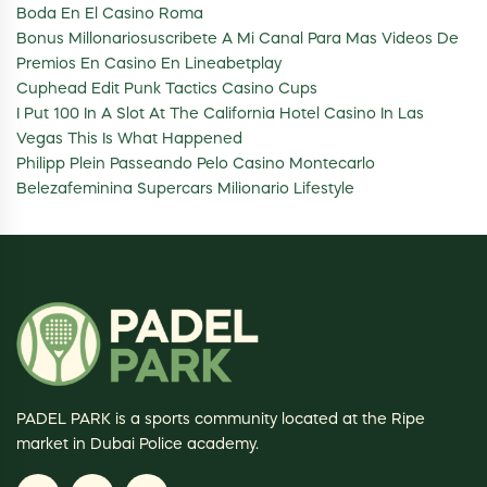
Boda En El Casino Roma
Bonus Millonariosuscribete A Mi Canal Para Mas Videos De
Premios En Casino En Lineabetplay
Cuphead Edit Punk Tactics Casino Cups
I Put 100 In A Slot At The California Hotel Casino In Las
Vegas This Is What Happened
Philipp Plein Passeando Pelo Casino Montecarlo
Belezafeminina Supercars Milionario Lifestyle
PADEL PARK is a sports community located at the Ripe
market in Dubai Police academy.