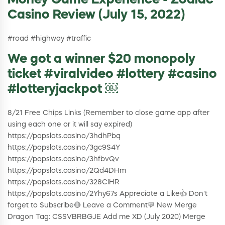
Money Game Experience - Zodiac
Casino Review (July 15, 2022)
#road #highway #traffic
We got a winner $20 monopoly
ticket #viralvideo #lottery #casino
#lotteryjackpot ￼
8/21 Free Chips Links (Remember to close game app after
using each one or it will say expired)
https://popslots.casino/3hdhPbq
https://popslots.casino/3gc9S4Y
https://popslots.casino/3hfbvQv
https://popslots.casino/2Qd4DHm
https://popslots.casino/328CiHR
https://popslots.casino/2Yhy67s Appreciate a Like👍 Don't
forget to Subscribe🔴 Leave a Comment💬 New Merge
Dragon Tag: CSSVBRBGJE Add me XD (July 2020) Merge