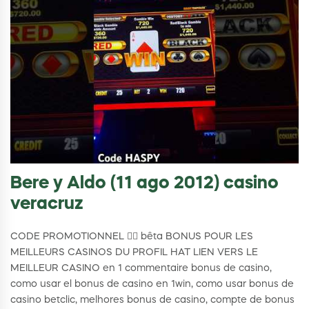
Bere y Aldo (11 ago 2012) casino
veracruz
CODE PROMOTIONNEL 👉🏻 bêta BONUS POUR LES
MEILLEURS CASINOS DU PROFIL HAT LIEN VERS LE
MEILLEUR CASINO en 1 commentaire bonus de casino,
como usar el bonus de casino en 1win, como usar bonus de
casino betclic, melhores bonus de casino, compte de bonus