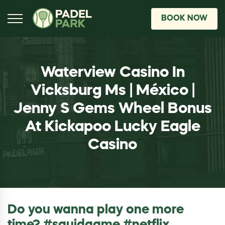
BOOK NOW
Waterview Casino In
Vicksburg Ms | México |
Jenny S Gems Wheel Bonus
At Kickapoo Lucky Eagle
Casino
Do you wanna play one more