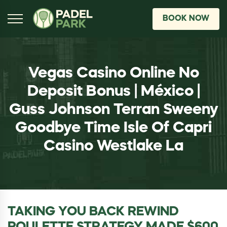
BOOK NOW
Vegas Casino Online No
Deposit Bonus | México |
Guss Johnson Terran Sweeny
Goodbye Time Isle Of Capri
Casino Westlake La
TAKING YOU BACK REWIND