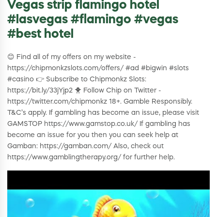
Vegas strip flamingo hotel
#lasvegas #flamingo #vegas
#best hotel
😊 Find all of my offers on my website -
https://chipmonkzslots.com/offers/ #ad #bigwin #slots
#casino 👉 Subscribe to Chipmonkz Slots:
https://bit.ly/33jYjp2 🐥 Follow Chip on Twitter -
https://twitter.com/chipmonkz 18+. Gamble Responsibly.
T&C’s apply. If gambling has become an issue, please visit
GAMSTOP https://www.gamstop.co.uk/ If gambling has
become an issue for you then you can seek help at
Gamban: https://gamban.com/ Also, check out
https://www.gamblingtherapy.org/ for further help.