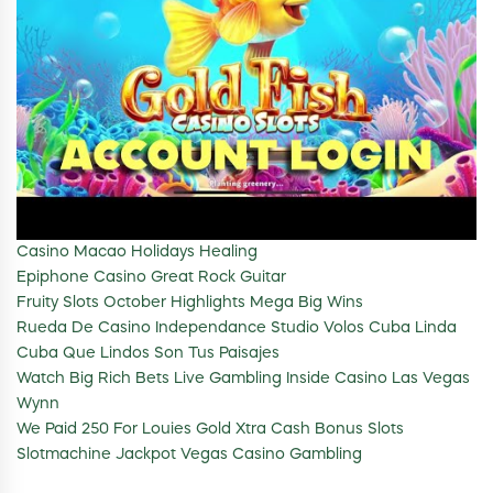
Casino Macao Holidays Healing
Epiphone Casino Great Rock Guitar
Fruity Slots October Highlights Mega Big Wins
Rueda De Casino Independance Studio Volos Cuba Linda
Cuba Que Lindos Son Tus Paisajes
Watch Big Rich Bets Live Gambling Inside Casino Las Vegas
Wynn
We Paid 250 For Louies Gold Xtra Cash Bonus Slots
Slotmachine Jackpot Vegas Casino Gambling