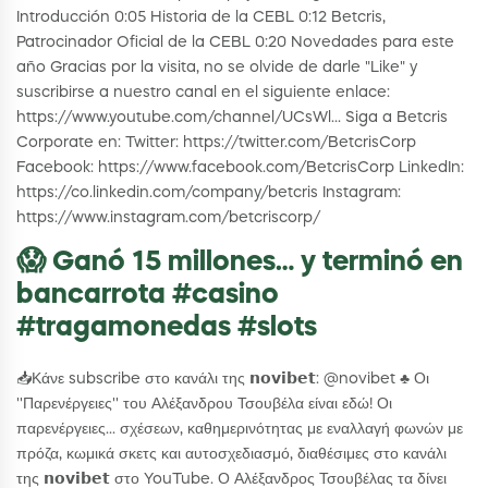
Introducción 0:05 Historia de la CEBL 0:12 Betcris,
Patrocinador Oficial de la CEBL 0:20 Novedades para este
año Gracias por la visita, no se olvide de darle "Like" y
suscribirse a nuestro canal en el siguiente enlace:
https://www.youtube.com/channel/UCsWl... Siga a Betcris
Corporate en: Twitter: https://twitter.com/BetcrisCorp
Facebook: https://www.facebook.com/BetcrisCorp LinkedIn:
https://co.linkedin.com/company/betcris Instagram:
https://www.instagram.com/betcriscorp/
😱 Ganó 15 millones… y terminó en
bancarrota #casino
#tragamonedas #slots
📥Κάνε subscribe στο κανάλι της 𝗻𝗼𝘃𝗶𝗯𝗲𝘁: @novibet ♣️ Οι
''Παρενέργειες'' του Αλέξανδρου Τσουβέλα είναι εδώ! Οι
παρενέργειες... σχέσεων, καθημερινότητας με εναλλαγή φωνών με
πρόζα, κωμικά σκετς και αυτοσχεδιασμό, διαθέσιμες στο κανάλι
της 𝗻𝗼𝘃𝗶𝗯𝗲𝘁 στο YouTube. Ο Αλέξανδρος Τσουβέλας τα δίνει