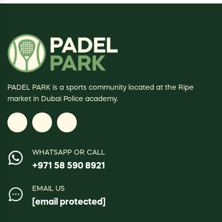
PADEL PARK is a sports community located at the Ripe
market in Dubai Police academy.
WHATSAPP OR CALL
+971 58 590 8921
EMAIL US
[email protected]