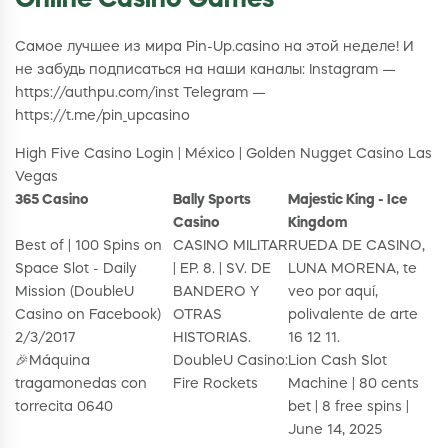
Online Casino Games
Самое лучшее из мира Pin-Up.casino на этой неделе! И
не забудь подписаться на наши каналы: Instagram —
https://authpu.com/inst Telegram —
https://t.me/pin_upcasino
High Five Casino Login | México | Golden Nugget Casino Las
Vegas
365 Casino
Bally Sports
Majestic King - Ice
Casino
Kingdom
Best of | 100 Spins on
CASINO MILITAR
RUEDA DE CASINO,
Space Slot - Daily
| EP. 8. | SV. DE
LUNA MORENA, te
Mission (DoubleU
BANDERO Y
veo por aquí,
Casino on Facebook)
OTRAS
polivalente de arte
2/3/2017
HISTORIAS.
16 12 11.
🎉Máquina
DoubleU Casino:
Lion Cash Slot
tragamonedas con
Fire Rockets
Machine | 80 cents
torrecita 0640
bet | 8 free spins |
June 14, 2025