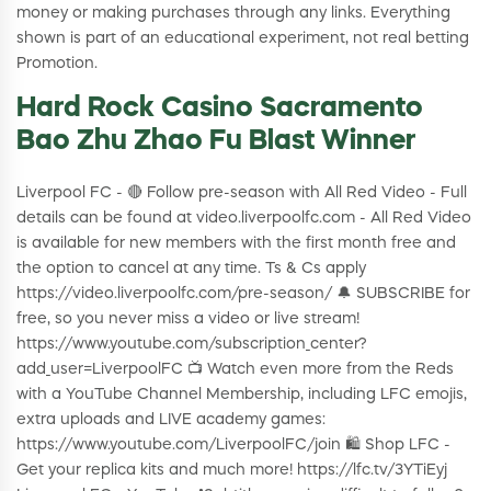
money or making purchases through any links. Everything
shown is part of an educational experiment, not real betting
Promotion.
Hard Rock Casino Sacramento
Bao Zhu Zhao Fu Blast Winner
Liverpool FC - 🔴 Follow pre-season with All Red Video - Full
details can be found at video.liverpoolfc.com - All Red Video
is available for new members with the first month free and
the option to cancel at any time. Ts & Cs apply
https://video.liverpoolfc.com/pre-season/ 🔔 SUBSCRIBE for
free, so you never miss a video or live stream!
https://www.youtube.com/subscription_center?
add_user=LiverpoolFC 📺 Watch even more from the Reds
with a YouTube Channel Membership, including LFC emojis,
extra uploads and LIVE academy games:
https://www.youtube.com/LiverpoolFC/join 🛍️ Shop LFC -
Get your replica kits and much more! https://lfc.tv/3YTiEyj