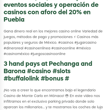
eventos sociales y operación de
casinos con aforo del 20% en
Puebla
Gana dinero real en los mejores casino online Variedad de
juegos, métodos de pago y promociones ⚡ Casinos más
populares y seguros de México. #casinos #jugarcasino
#dineroreal #casinoenlínea #casinoonline #méxico
#casinoméxico #juegoscasinoonline
3 hand pays at Pechanga and
Barona #casino #slots
#buffalolink #bonus #
¡No vas a creer lo que encontramos bajo el legendario
Casino de Monte Carlo en Mónaco! 😳 En este vídeo nos
infiltramos en el exclusivo parking privado donde solo
aparcan los millonarios… y te mostramos los coches de lujo