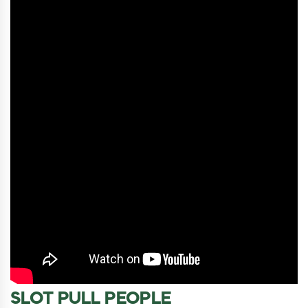
SLOT PULL PEOPLE