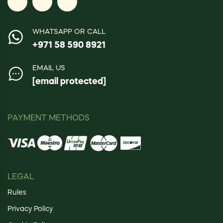
WHATSAPP OR CALL
+971 58 590 8921
EMAIL US
[email protected]
PAYMENT METHODS
LEGAL
Rules
Privacy Policy