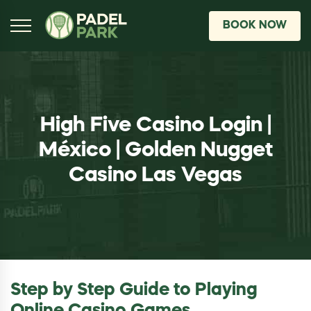
BOOK NOW
High Five Casino Login |
México | Golden Nugget
Casino Las Vegas
Step by Step Guide to Playing