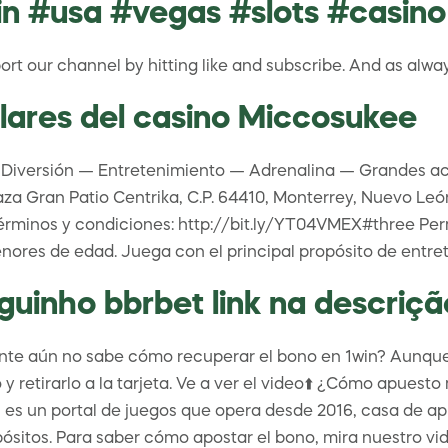
in #usa #vegas #slots #casino
port our channel by hitting like and subscribe. And as alw
lares del casino Miccosukee
— Diversión — Entretenimiento — Adrenalina — Grandes 
a Gran Patio Centrika, C.P. 64410, Monterrey, Nuevo León,
 Términos y condiciones: http://bit.ly/YT04VMEX#three Pe
ores de edad. Juega con el principal propósito de entret
uinho bbrbet link na descriçã
te aún no sabe cómo recuperar el bono en 1win? Aunque, 
y retirarlo a la tarjeta. Ve a ver el video⬆️ ¿Cómo apuest
n es un portal de juegos que opera desde 2016, casa de apu
pósitos. Para saber cómo apostar el bono, mira nuestro vi