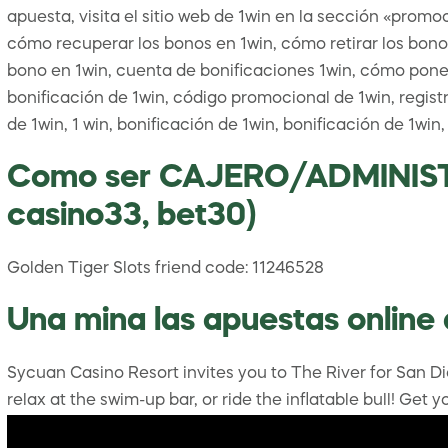
apuesta, visita el sitio web de 1win en la sección «promo
cómo recuperar los bonos en 1win, cómo retirar los bono
bono en 1win, cuenta de bonificaciones 1win, cómo poner 
bonificación de 1win, código promocional de 1win, registr
de 1win, 1 win, bonificación de 1win, bonificación de 1w
Como ser CAJERO/ADMINISTRA
casino33, bet30)
Golden Tiger Slots friend code: 11246528
Una mina las apuestas online 
Sycuan Casino Resort invites you to The River for San Di
relax at the swim-up bar, or ride the inflatable bull! Ge