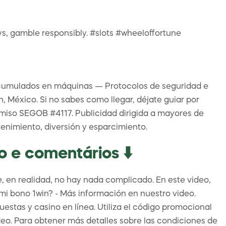
ays, gamble responsibly. #slots #wheeloffortune
acumulados en máquinas — Protocolos de seguridad e
 México. Si no sabes como llegar, déjate guiar por
rmiso SEGOB #4117. Publicidad dirigida a mayores de
enimiento, diversión y esparcimiento.
o e comentários ⬇️
en realidad, no hay nada complicado. En este video,
o mi bono 1win? - Más información en nuestro video.
estas y casino en línea. Utiliza el código promocional
deo. Para obtener más detalles sobre las condiciones de