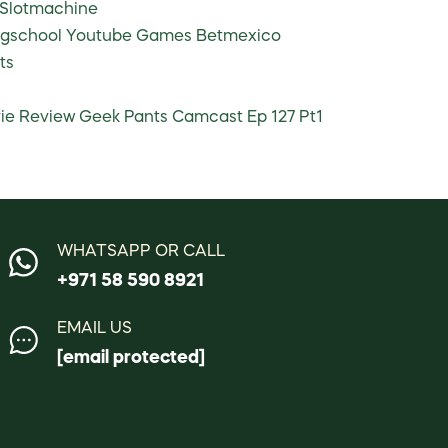
 Slotmachine
lingschool Youtube Games Betmexico
ts
e Review Geek Pants Camcast Ep 127 Pt1
WHATSAPP OR CALL
+971 58 590 8921
EMAIL US
[email protected]