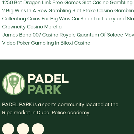
1250 Bet Dragon Link Free Games Slot Casino Gambling
2 Big Wins In A Row Gambling Slot Stake Casino Gamb
Collecting Coins For Big Wins Cai Shan Lai Luckyland Slo
Crowncity Casino Morelia
James Bond 007 Casino Royale Quantum Of Solace Movi
Video Poker Gambling In Biloxi Casino
PADEL PARK is a sports community located at the
Ripe market in Dubai Police academy.