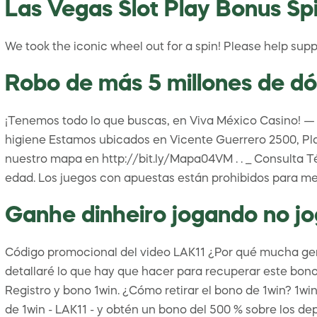
Las Vegas Slot Play Bonus Sp
We took the iconic wheel out for a spin! Please help sup
Robo de más 5 millones de dó
¡Tenemos todo lo que buscas, en Viva México Casino! 
higiene Estamos ubicados en Vicente Guerrero 2500, Plaz
nuestro mapa en http://bit.ly/Mapa04VM . . __ Consulta
edad. Los juegos con apuestas están prohibidos para men
Ganhe dinheiro jogando no jog
Código promocional del video LAK11 ¿Por qué mucha gen
detallaré lo que hay que hacer para recuperar este bono 
Registro y bono 1win. ¿Cómo retirar el bono de 1win? 1wi
de 1win - LAK11 - y obtén un bono del 500 % sobre los de