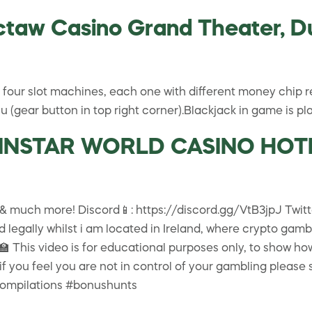
ctaw Casino Grand Theater, 
our slot machines, each one with different money chip req
(gear button in top right corner).Blackjack in game is pla
INSTAR WORLD CASINO HOTEL
 much more! Discord📱: https://discord.gg/VtB3jpJ Twitte
legally whilst i am located in Ireland, where crypto gambli
o 👨‍🏫 This video is for educational purposes only, to sho
 you feel you are not in control of your gambling please 
Compilations #bonushunts