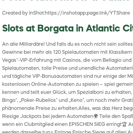
Created by InShot:https://inshotapp.page.link/YTShare
Slots at Borgata in Atlantic C
An alle Milliardäre! Und falls du es noch nicht sein sollt
Gewinne bei mehr als 120 Spielautomaten mit Klassikern 
Vegas“-VIP-Erfahrung mit Casinos, die vom Bellagio und
Spielautomaten, tolle Preise und unendliche Automatenbo
und tägliche VIP-Bonusautomaten sind nur einige der Mö
kostenlosen Online-Automaten zu spielen – spiel gemein
kennen und teilt euer Glück, um Spezialboni zu erhalten,
Bingo“, „Poker-Rubellos“ und „Keno“, um noch mehr Grat
phänomenale Preise zu erhalten.Alles, was das Herz be
Riesige Jackpots bei jedem Automaten🌍 Teile den Spaß 
wenn ein Clubmitglied einen EPISCHEN SIEG erringt🏆 Au
werden dasselbe tun⭐️ Erringe Epische Siege auf allen 