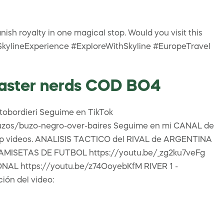
ish royalty in one magical stop. Would you visit this
#SkylineExperience #ExploreWithSkyline #EuropeTravel
master nerds COD BO4
obordieri Seguime en TikTok
/buzos/buzo-negro-over-baires Seguime en mi CANAL de
op videos. ANALISIS TACTICO del RIVAL de ARGENTINA
AMISETAS DE FUTBOL https://youtu.be/_zg2ku7veFg
L https://youtu.be/z74OoyebKfM RIVER 1 -
 del video: