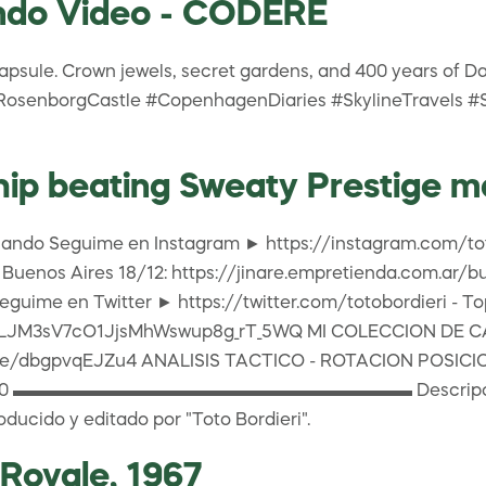
ndo Video - CODERE
apsule. Crown jewels, secret gardens, and 400 years of Dan
! #RosenborgCastle #CopenhagenDiaries #SkylineTravels 
hip beating Sweaty Prestige 
ando Seguime en Instagram ► https://instagram.com/tot
 Buenos Aires 18/12: https://jinare.empretienda.com.ar
ime en Twitter ► https://twitter.com/totobordieri - T
LRiTLJM3sV7cO1JjsMhWswup8g_rT_5WQ MI COLECCION DE C
/dbgpvqEJZu4 ANALISIS TACTICO - ROTACION POSICIONA
0IQ0G0 ▬▬▬▬▬▬▬▬▬▬▬▬▬▬▬▬▬▬▬▬▬▬▬ Descripción
editado por "Toto Bordieri".
 Royale, 1967