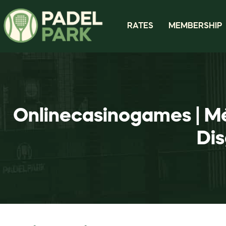
RATES
MEMBERSHIP
Onlinecasinogames | M
Dis