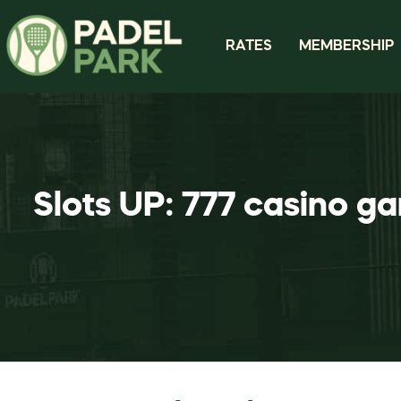
RATES
MEMBERSHIP
Slots UP: 777 casino g