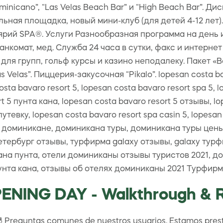
fé Dominicano”, “Las Velas Beach Bar” и “High Beach Bar”.
ольная площадка, новый мини-клуб (для детей 4-12 л
лярий SPA®. Услуги Разнообразная программа на день 
банкомат, мед. Служба 24 часа в сутки, факс и интерн
 для групп, гольф курсы и казино неподалеку. Пакет 
s Velas”. Пиццерия-закусочная “Pikalo”. lopesan costa ba
ta bavaro resort 5, lopesan costa bavaro resort spa 5, l
rt 5 пунта кана, lopesan costa bavaro resort 5 отзывы, 
путевку, lopesan costa bavaro resort spa casin 5, lopes
 доминикане, доминикана туры, доминикана туры цены
етербург отзывы, турфирма galaxy отзывы, galaxy тур
на пунта, отели доминиканы отзывы туристов 2021, до
нта кана, отзывы об отелях доминиканы 2021 Турфирм
NING DAY - Walkthrough & R
🕹️🎳 Preguntas comunes de nuestros usuarios. Estamos pre