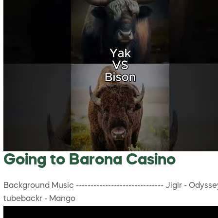
Going to Barona Casino
Background Music ------------------------------ Jiglr - Odys
tubebackr - Mango