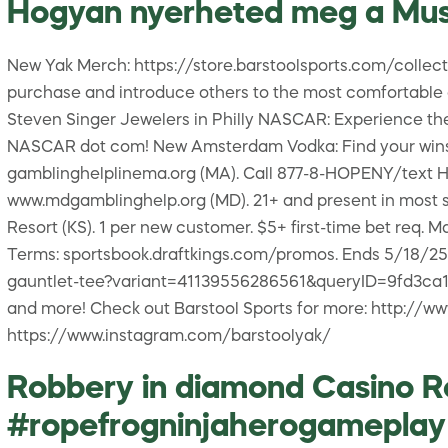
Hogyan nyerheted meg a Must
New Yak Merch: https://store.barstoolsports.com/collect
purchase and introduce others to the most comfortable 
Steven Singer Jewelers in Philly NASCAR: Experience the
NASCAR dot com! New Amsterdam Vodka: Find your win
gamblinghelplinema.org (MA). Call 877-8-HOPENY/text HO
www.mdgamblinghelp.org (MD). 21+ and present in most st
Resort (KS). 1 per new customer. $5+ first-time bet req.
Terms: sportsbook.draftkings.com/promos. Ends 5/18/25 a
gauntlet-tee?variant=41139556286561&queryID=9fd3ca1552
and more! Check out Barstool Sports for more: http://ww
https://www.instagram.com/barstoolyak/
Robbery in diamond Casino Ro
#ropefrogninjaherogameplay