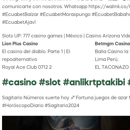
comunicarte con nosotros. Whatsapp https://walink.
#EcuabetBalzar #EcuabetMoraspungo #EcuabetBabaho
#EcuabetAjaví
Slots UP: 777 casino games | México | Casino Arizona Vi
Lion Plus Casino
Betmgm Casino
El casino del diablo. Parte 1 | El
Baila Casino la
repoalternativo
Lima Perú.
Royal Ace Club 0712 2
EL TACONAZO
#casino #slot #anlikrtptakib
Sagitario Números suerte hoy ♐ Fortuna juegos de aza
#HoróscopoDiario #Sagitario2024