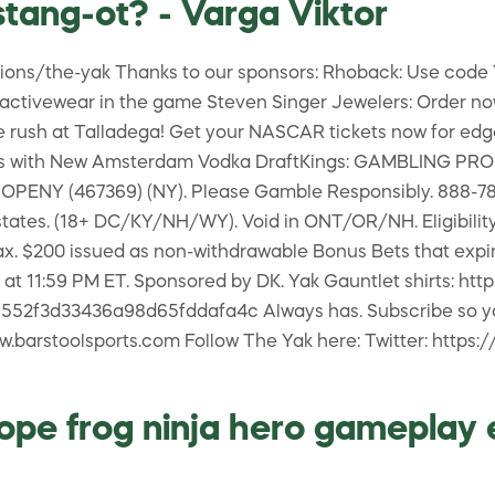
ang-ot? - Varga Viktor
ions/the-yak Thanks to our sponsors: Rhoback: Use code Y
activewear in the game Steven Singer Jewelers: Order now
 rush at Talladega! Get your NASCAR tickets now for edge
s with New Amsterdam Vodka DraftKings: GAMBLING PROB
PENY (467369) (NY). Please Gamble Responsibly. 888-789-7
ates. (18+ DC/KY/NH/WY). Void in ONT/OR/NH. Eligibility r
 Max. $200 issued as non-withdrawable Bonus Bets that expi
t 11:59 PM ET. Sponsored by DK. Yak Gauntlet shirts: htt
f3d33436a98d65fddafa4c Always has. Subscribe so you do
w.barstoolsports.com Follow The Yak here: Twitter: https:
pe frog ninja hero gameplay 