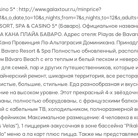
no 5* : http://www.galaxtour.ru/minprice?
1&s_o_date_to=10&s_nights_from=7&s_nights_to=12&s_adul
RT, SPA & CASINO 5* (Баваро). Официальное название 
ПЛАЙА БАВАРО. Адрес отеля: Playas de Bavaro, Pun
ана Провинция Ла-Альтаграсия Доминикана. Принадлежн
Bavaro Resort & Spa Полностью обновленный, распол
 Bávaro Beach с его теплым и белый песком и невероя
 для семей, пар и других путешественников, которые
зайнерский ремонт, шикарная территория, все рестор
 чистые, большие, стильные. Еда разнообразная и вку
ивание на высоком уровне. Этот прекрасный 4-х звёздо
ваны, полностью оборудованы, с французскими балкон
й с кабельным ТВ, холодильником, полноразмерной ва
офейником. Максимальное размещение: 4 человека в 
s Velas”), 1 пиццерия-закусочная в зоне бассейна “Pikalo
kalo” меню а ла карт плюс пицца. Также мы представляе