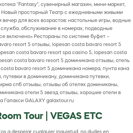
 Дискотека “Fantasy”, сувенирный магазин, мини-маркет,
ет). Новый просторный Театр с ежедневными живыми
и вечер для всех возрастов: настольные игры, водные
ет служба, обслуживание в номерах, подводные
«Все включено» Рестораны по системе буфет –
varo resort 5 отзывы, lopesan costa bavaro resort 5
opesan costa bavaro resort spa casino 5, lopesan costa
lopesan costa bavaro resort 5 доминикана отзывы, отель
an costa bavaro resort 5 доминикана номера, пунта кана
, путевки в доминикану, доминикана путевки,
фирма спб отзывы, отзывы об отелях доминиканы,
миникана отели 5 звезд отзывы, хорошие отели в
а Галакси GALAXY galaxtour.ru
oom Tour | VEGAS ETC
stos a despejar cualquier inquietud, no dudes en