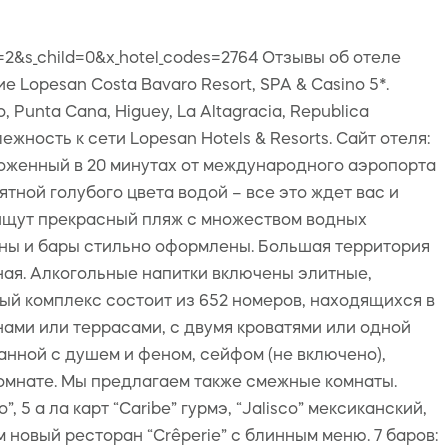
ts=2&s_child=0&x_hotel_codes=2764 Отзывы об отеле
Lopesan Costa Bavaro Resort, SPA & Casino 5*.
ta Cana, Higuey, La Altagracia, Republica
ость к сети Lopesan Hotels & Resorts. Сайт отеля:
оженный в 20 минутах от международного аэропорта
тной голубого цвета водой – все это ждет вас и
 ищут прекрасный пляж с множеством водных
аны и бары стильно оформлены. Большая территория
сная. Алкогольные напитки включены элитные,
чный комплекс состоит из 652 номеров, находящихся в
ами или террасами, с двумя кроватями или одной
нной с душем и феном, сейфом (не включено),
комнате. Мы предлагаем также смежные комнаты.
”, 5 а ла карт “Caribe” гурмэ, “Jalisco” мексиканский,
м новый ресторан “Crêperie” с блинным меню. 7 баров: