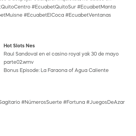
etQuitoCentro #EcuabetQuitoSur #EcuabetManta
etMuisne #EcuabetElCoca #EcuabetVentanas
Hot Slots Nes
Raul Sandoval en el casino royal yak 30 de mayo
parte02.wmv
Bonus Episode: La Faraona of Agua Caliente
o #Sagitario #NúmerosSuerte #Fortuna #JuegosDeAzar