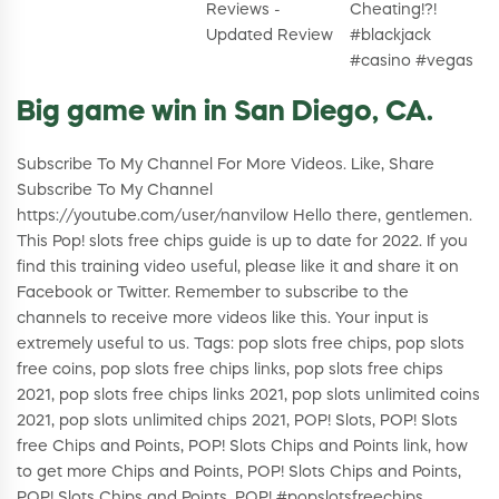
Reviews -
Cheating!?!
Updated Review
#blackjack
#casino #vegas
Big game win in San Diego, CA.
Subscribe To My Channel For More Videos. Like, Share
Subscribe To My Channel
https://youtube.com/user/nanvilow Hello there, gentlemen.
This Pop! slots free chips guide is up to date for 2022. If you
find this training video useful, please like it and share it on
Facebook or Twitter. Remember to subscribe to the
channels to receive more videos like this. Your input is
extremely useful to us. Tags: pop slots free chips, pop slots
free coins, pop slots free chips links, pop slots free chips
2021, pop slots free chips links 2021, pop slots unlimited coins
2021, pop slots unlimited chips 2021, POP! Slots, POP! Slots
free Chips and Points, POP! Slots Chips and Points link, how
to get more Chips and Points, POP! Slots Chips and Points,
POP! Slots Chips and Points, POP! #popslotsfreechips