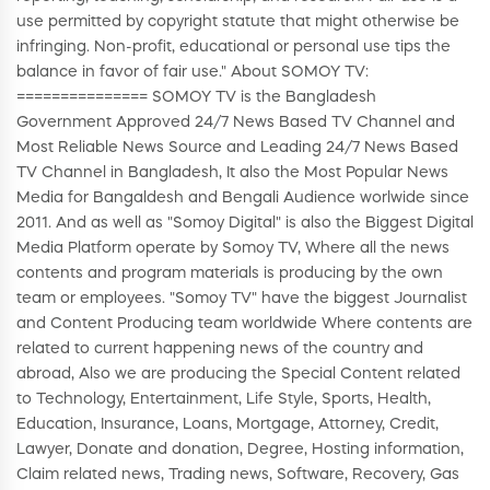
use permitted by copyright statute that might otherwise be
infringing. Non-profit, educational or personal use tips the
balance in favor of fair use." About SOMOY TV:
=============== SOMOY TV is the Bangladesh
Government Approved 24/7 News Based TV Channel and
Most Reliable News Source and Leading 24/7 News Based
TV Channel in Bangladesh, It also the Most Popular News
Media for Bangaldesh and Bengali Audience worlwide since
2011. And as well as "Somoy Digital" is also the Biggest Digital
Media Platform operate by Somoy TV, Where all the news
contents and program materials is producing by the own
team or employees. "Somoy TV" have the biggest Journalist
and Content Producing team worldwide Where contents are
related to current happening news of the country and
abroad, Also we are producing the Special Content related
to Technology, Entertainment, Life Style, Sports, Health,
Education, Insurance, Loans, Mortgage, Attorney, Credit,
Lawyer, Donate and donation, Degree, Hosting information,
Claim related news, Trading news, Software, Recovery, Gas