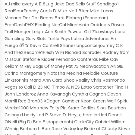
AJ mike avery A E 8Lug Jake Dad Sells Stuff Sandiego1
RealSourPeachy Curtis D Mike Neff Biker Mike Lucas
Mccann Dar Dar Beans Brett Finberg (Fenceman)
FranDashPHX Finding NorCal Minnesota Outdoors Rosco
Troll Monger Leigh-Ann Smith Powder Girl 71cowboys Lorie
Gambling Gary Slots Turtle Pays Latina Adventures En
Fuego ðŸ”¥ Kevin Cantrell Shaneslungcancerjourney C K
AndThe2Become1Flesh WiFi Richard Schrader Rodney from
Missouri Stefanie Kidder Fernando Contreras Mike Cav
Keliam Mikey Bags Of Money Pat 75 NeonVacation ANGIE
Carina Montgomery Natasha Medina Melodie Couture
Linkstorinks Maria Ann Card Shop Reality Chris Rosmondo
Vegas to Cali D 23 NO Timbo A. NES Lotto Scratcher Tina H
John Landeroz Anna Kavanagh Cynthia Gagnon Devon
Morrill RealBron03 XDegen Gambler Keon Green Wolf Spirit
Meeka1000 Matthew Felty Pitt State Gorillas Slots Bourbon
Colony d baldy Lori P. Steve D. Hey_u_there lori lori Dennis
ONeill (Big D) Bob F (dopplerbob) CircleCity Gabriel William
Winnig Barbara L Barr Rose VaJayJay Bride of Chucky Steve