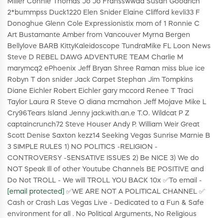
Miller Connie Thomas Jo Jo Fransswwaa Susan Goodrich
2*bummpss Duck1220 Elen Snider Elaine Clifford kevli33 F
Donoghue Glenn Cole Expressionistix mom of 1 Ronnie C
Art Bustamante Amber from Vancouver Myrna Bergen
Bellylove BARB KittyKaleidoscope TundraMike FL Loon News
Steve D REBEL DAWG ADVENTURE TEAM Charlie M
marymcq2 ePhoenix Jeff Bryan Shree Raman miss blue ice
Robyn T don snider Jack Carpet Stephan Jim Tompkins
Diane Eichler Robert Eichler gary mccord Renee T Traci
Taylor Laura R Steve O diana mcmahon Jeff Mojave Mike L
Cry96Tears Island Jenny jack.with.an.e T.O. Wildcat P Z
captaincrunch72 Steve Houser Andy P. William Weir Great
Scott Denise Saxton kezz14 Seeking Vegas Sunrise Marnie B
3 SIMPLE RULES 1) NO POLITICS -RELIGION -
CONTROVERSY -SENSATIVE ISSUES 2) Be NICE 3) We do
NOT Speak Ill of other Youtube Channels BE POSITIVE and
Do Not TROLL - We will TROLL YOU BACK 10x ✅To email -
[email protected]
✅WE ARE NOT A POLITICAL CHANNEL ✅
Cash or Crash Las Vegas Live - Dedicated to a Fun & Safe
environment for all . No Political Arguments, No Religious