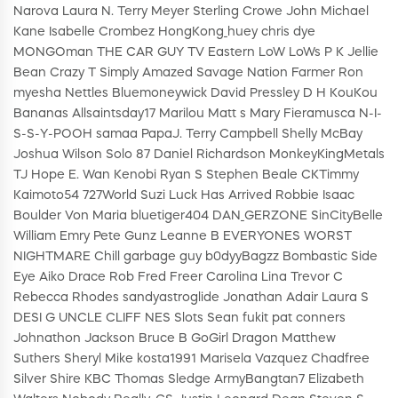
Narova Laura N. Terry Meyer Sterling Crowe John Michael
Kane Isabelle Crombez HongKong_huey chris dye
MONGOman THE CAR GUY TV Eastern LoW LoWs P K Jellie
Bean Crazy T Simply Amazed Savage Nation Farmer Ron
myesha Nettles Bluemoneywick David Pressley D H KouKou
Bananas Allsaintsday17 Marilou Matt s Mary Fieramusca N-I-
S-S-Y-POOH samaa PapaJ. Terry Campbell Shelly McBay
Joshua Wilson Solo 87 Daniel Richardson MonkeyKingMetals
TJ Hope E. Wan Kenobi Ryan S Stephen Beale CKTimmy
Kaimoto54 727World Suzi Luck Has Arrived Robbie Isaac
Boulder Von Maria bluetiger404 DAN_GERZONE SinCityBelle
William Emry Pete Gunz Leanne B EVERYONES WORST
NIGHTMARE Chill garbage guy b0dyyBagzz Bombastic Side
Eye Aiko Drace Rob Fred Freer Carolina Lina Trevor C
Rebecca Rhodes sandyastroglide Jonathan Adair Laura S
DESI G UNCLE CLIFF NES Slots Sean fukit pat conners
Johnathon Jackson Bruce B GoGirl Dragon Matthew
Suthers Sheryl Mike kosta1991 Marisela Vazquez Chadfree
Silver Shire KBC Thomas Sledge ArmyBangtan7 Elizabeth