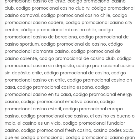
promocional casino caliente, codigo promocional casino
club, codigo promocional casino club rv, código promocional
casino carnaval, codigo promocional casino chile, codigo
promocional casino codere, codigo promocional casino city
center, código promocional mi casino chile, codigo
promocional casino de barcelona, codigo promocional de
casino sportium, codigo promocional de casino, código
promocional diamante casino, codigo promocional de
casino caliente, codigo promocional de casino club, código
promocional casino sin depósito, código promocional casino
sin depósito chile, código promocional de casino, codigo
promocional casino en chile, codigo promocional casino en
casa, codigo promocional casino españa, codigo
promocional casino en tu casa, codigo promocional energy
casino, codigo promocional emotiva casino, codigo
promocional casino estoril, codigo promocional europa
casino, codigo promocional esc casino, el casino es bueno o
malo, el casino es un vicio, codigo promocional fundalor
casino, codigo promocional fresh casino, casino codes 2025,
qué es código promocional, codigo promocional casino gran