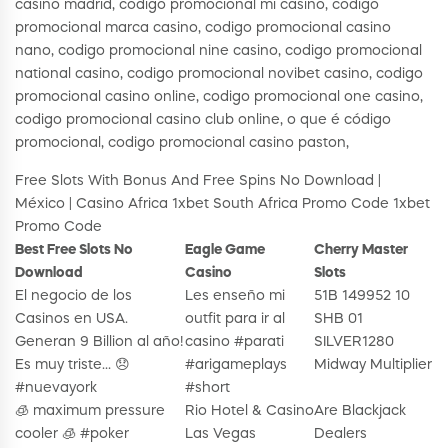
casino madrid, código promocional mi casino, codigo
promocional marca casino, codigo promocional casino
nano, codigo promocional nine casino, codigo promocional
national casino, codigo promocional novibet casino, codigo
promocional casino online, codigo promocional one casino,
codigo promocional casino club online, o que é código
promocional, codigo promocional casino paston,
Free Slots With Bonus And Free Spins No Download |
México | Casino Africa 1xbet South Africa Promo Code 1xbet
Promo Code
Best Free Slots No
Eagle Game
Cherry Master
Download
Casino
Slots
El negocio de los
Les enseño mi
51B 149952 10
Casinos en USA.
outfit para ir al
SHB 01
Generan 9 Billion al año!
casino #parati
SILVER1280
Es muy triste… 😞
#arigameplays
Midway Multiplier
#nuevayork
#short
🧊 maximum pressure
Rio Hotel & Casino
Are Blackjack
cooler 🧊 #poker
Las Vegas
Dealers