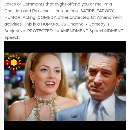
Jokes or Comments that might offend you or me. Im a
Christian and Pro Jesus - You be You. SATIRE, PARODY,
HUMOR, Acting, COMEDY, other protected 1st Amendment
activities. This is a HUMOROUS Channel - Comedy is
Subjective. PROTECTED 1st AMENDMENT SpeechNDMENT
Speech