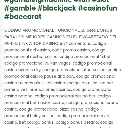
#gamblingmachine #fun #slot
#gamble #blackjack #casinofun
#baccarat
CÓDIGO PROMOCIONAL FUNCIONAL 👉🏻 beta BONOS
PARA LOS MEJORES CASINOS EN EL ENCABEZADO DEL
PERFIL LINK A TOP CASINO en 1 comentario código
promocional del casino, code promo casino, código
promocional melbet casino, código promocional 1xbet,
código promocional vulkan vegas, codigo promocional
casino atlantic city, codigo promocional afun casino, codigo
promocional casino pause and play, codigo promocional
casino buenos aires, sol casino codigo, en el casino por
primera vez, promociones casinos, código promocional
casino betano, codigo promocional casino bet, codigo
promocional betmaster casino, codigo promocional bruno
casino, codigo promocional bizzo casino, codigo
promocional bplay casino, codigo promocional betvip
casino, bet codigo bonus, código bonus betano, código