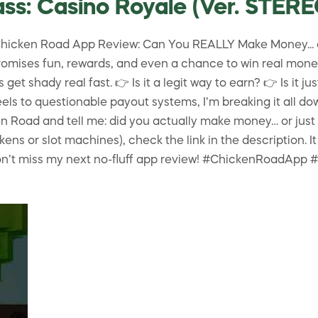
ass: Casino Royale (Ver. STER
hicken Road App Review: Can You REALLY Make Money... or J
omises fun, rewards, and even a chance to win real money
get shady real fast. 👉 Is it a legit way to earn? 👉 Is i
ls to questionable payout systems, I’m breaking it all dow
oad and tell me: did you actually make money… or just w
ens or slot machines), check the link in the description. It
ou don’t miss my next no-fluff app review! #ChickenRo