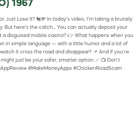
EO) 1967
ust Lose It? 🐔💸 In today’s video, I’m taking a brutally
. But here’s the catch… You can actually deposit your
t just a disguised mobile casino? 👉 What happens when you
n in simple language — with a little humor and a lot of
atch it cross the road and disappear? 📌 And if you’re
 might just be your safer, smarter option. ✅ 📺 Don’t
adApp #AppReview #MakeMoneyApps #ChickenRoadScam