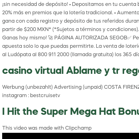
¡sin necesidad de depósito! • Depositamos en tu cuenta 
20% más en premios que la lotería tradicional. • Aumenta
gana con cada registro y depósito de tus referidos duran
partir de $200 MXN* (*Sujetos a términos y condiciones).
Ganas hoy mismo! 🚀 PÁGINA AUTORIZADA SEGOB✅ Permi
apuesta solo lo que puedas permitirte. La venta de lote
al Ludópata al 800 911 2000 (llamada gratuita) los 365 
casino virtual Ablame y tr reg
Werbung (unbezahlt) Advertising (unpaid) COSTA FIRENZE s
instagram : bestcruisetv
I Hit the Super Mega Hat Bonu
This video was made with Clipchamp