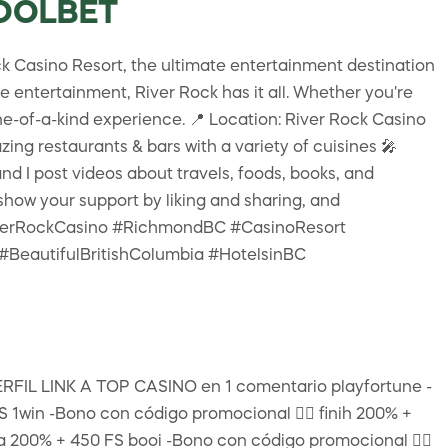
COOLBET
 Casino Resort, the ultimate entertainment destination
entertainment, River Rock has it all. Whether you're
 one-of-a-kind experience. 📍 Location: River Rock Casino
zing restaurants & bars with a variety of cuisines 🎤
nd I post videos about travels, foods, books, and
show your support by liking and sharing, and
 #RiverRockCasino #RichmondBC #CasinoResort
BeautifulBritishColumbia #HotelsinBC
 LINK A TOP CASINO en 1 comentario playfortune -
 1win -Bono con código promocional 👉🏻 finih 200% +
a 200% + 450 FS booi -Bono con código promocional 👉🏻