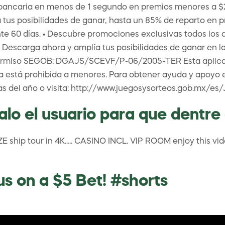
bancaria en menos de 1 segundo en premios menores a $2,0
 tus posibilidades de ganar, hasta un 85% de reparto en p
te 60 días. • Descubre promociones exclusivas todos los d
 Descarga ahora y amplía tus posibilidades de ganar en la
so SEGOB: DGAJS/SCEVF/P-06/2005-TER Esta aplicació
ría está prohibida a menores. Para obtener ayuda y apoyo
días del año o visita: http://www.juegosysorteos.gob.mx/e
alo el usuario para que dentre 
hip tour in 4K..... CASINO INCL. VIP ROOM enjoy this vide
s on a $5 Bet! #shorts