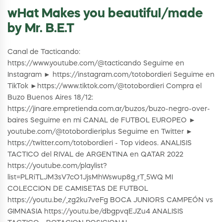
wHat Makes you beautiful/made
by Mr. B.E.T
Canal de Tacticando:
https://www.youtube.com/@tacticando Seguime en
Instagram ► https://instagram.com/totobordieri Seguime en
TikTok ►https://www.tiktok.com/@totobordieri Compra el
Buzo Buenos Aires 18/12:
https://jinare.empretienda.com.ar/buzos/buzo-negro-over-
baires Seguime en mi CANAL de FUTBOL EUROPEO ►
youtube.com/@totobordieriplus Seguime en Twitter ►
https://twitter.com/totobordieri - Top videos. ANALISIS
TACTICO del RIVAL de ARGENTINA en QATAR 2022
https://youtube.com/playlist?
list=PLRiTLJM3sV7cO1JjsMhWswup8g_rT_5WQ MI
COLECCION DE CAMISETAS DE FUTBOL
https://youtu.be/_zg2ku7veFg BOCA JUNIORS CAMPEÓN vs
GIMNASIA https://youtu.be/dbgpvqEJZu4 ANALISIS