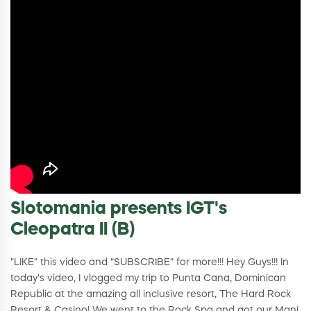
Slotomania presents IGT's
Cleopatra II (B)
"LIKE" this video and "SUBSCRIBE" for more!!! Hey Guys!!! In
today's video, I vlogged my trip to Punta Cana, Dominican
Republic at the amazing all inclusive resort, The Hard Rock
Resort & Casino! We went to the Rock Spa and got our Mani