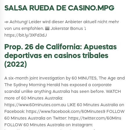
SALSA RUEDA DE CASINO.MPG
📣 Achtung! Leider wird dieser Anbieter aktuell nicht mehr
von uns empfohlen. 🎰 Jokerstar Bonus ⤵
https://bit.ly/3XFd3dJ
Prop. 26 de California: Apuestas
deportivas en casinos tribales
(2022)
A six-month joint investigation by 60 MINUTES, The Age and
The Sydney Morning Herald has exposed a corporate
scandal unlike anything Australia has seen before. WATCH
more of 60 Minutes Australia:
https://www.60minutes.com.au LIKE 60 Minutes Australia on
Facebook: https://www.facebook.com/60Minutes9 FOLLOW
60 Minutes Australia on Twitter: https://twitter.com/60Mins
FOLLOW 60 Minutes Australia on Instagram: