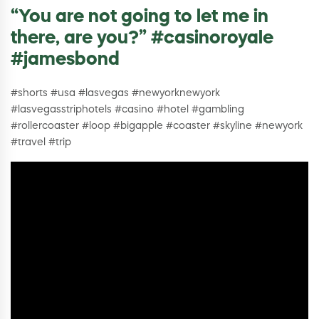
“You are not going to let me in
there, are you?” #casinoroyale
#jamesbond
#shorts #usa #lasvegas #newyorknewyork
#lasvegasstriphotels #casino #hotel #gambling
#rollercoaster #loop #bigapple #coaster #skyline #newyork
#travel #trip