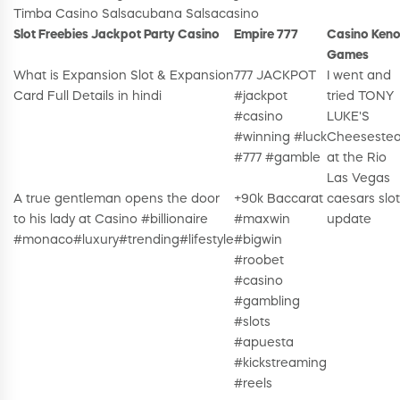
Timba Casino Salsacubana Salsacasino
Slot Freebies Jackpot Party Casino
Empire 777
Casino Ken
Games
What is Expansion Slot & Expansion
777 JACKPOT
I went and
Card Full Details in hindi
#jackpot
tried TONY
#casino
LUKE'S
#winning #luck
Cheeseste
#777 #gamble
at the Rio
Las Vegas
A true gentleman opens the door
+90k Baccarat
caesars slo
to his lady at Casino #billionaire
#maxwin
update
#monaco#luxury#trending#lifestyle
#bigwin
#roobet
#casino
#gambling
#slots
#apuesta
#kickstreaming
#reels