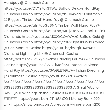
Handpay @ Chumash Casino
https://youtu.be/DV1YFck3TWw Buffalo Deluxe HandPay
Chumash Casino https://youtu.be/dsIH64vatDU Slotman’s
🤠 Biggest Timber Wolf Hand Pay @ Chumash Casino
https://youtu.be/ufnFabGu6NA Timber Wolf Hand Pay @
Chumash Casino https://youtu.be/MITjvRdlVQ8 Lock-It-Link
Diamonds https://youtu.be/d00OCQVWHz0 Buffalo Gold @
Chumash Casino https://youtu.be/29PYUqys10I Wild Chuco
@ San Manuel Casino https://youtu.be/kVtgfDAwbA0
Diamond Lightning Link @ Chumash Casino
https://youtu.be/IPOxyZQ-Zhw Dancing Drums @ Chumash
Casino https://youtu.be/GVDLlMofibM Loteria La Sirena
Hand Pay https://youtu.be/3WGLETGkJ7w Indian Dreaming
@ Chumash Casino https://youtu.be/KrzjX-wdZ2U
$$$$$$$$$$$$$$$$$$$$$$$$$$$$$$$$$$$$$$$$$$$$$$
$$$$$$$$$$$$$$$$$$$$$$$$$$$$$$$ A Great Way to
SAVE your Winnings at the Casino 💵💵💵💵💵💵💵💵💵💵💵💵
💵💵💵💵 https://youtu.be/n2iR-bUnZO4 Money Bank 200
Link https://showforinc.com/collections/winners-bank200