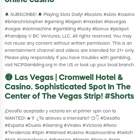
online casino
🔔 SUBSCRIBE! 🔔 Playing Slots Daily! #bcslots #slots #casino
#brianchristopher #gaming #bigwin #maxbet #lasvegas
#vegas #slotmachine #gambling #lucky #bonus #jackpot
#handpay © BC Ventures, LLC. All rights reserved. You may
not reuse any content without written permission. This is an
entertainment channel and videos are intended for 21+ only.
Please play responsibly. If you have troubles with gambling,
visit NCPGambling.org in the US or look up your local branch.
🟡 Las Vegas | Cromwell Hotel &
Casino. Sophisticated Spot In The
Center of The Vegas Strip! #Shorts
¡Desafío aceptado y victoria en el primer spin con la
WANTED! 🔥🏅 ¿Te atreves a intentarlo? 😏👇 #Desafío
#España #Duelo #Gaming #Virales #Victoria #Reto
#Tendencia #Spin #Wanted #casino #casinoonline #twitch