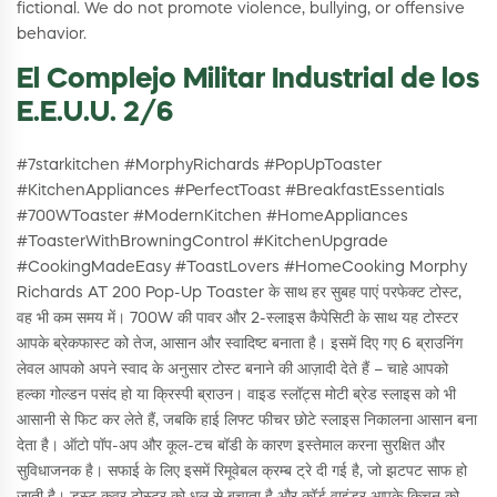
fictional. We do not promote violence, bullying, or offensive
behavior.
El Complejo Militar Industrial de los
E.E.U.U. 2/6
#7starkitchen #MorphyRichards #PopUpToaster
#KitchenAppliances #PerfectToast #BreakfastEssentials
#700WToaster #ModernKitchen #HomeAppliances
#ToasterWithBrowningControl #KitchenUpgrade
#CookingMadeEasy #ToastLovers #HomeCooking Morphy
Richards AT 200 Pop-Up Toaster के साथ हर सुबह पाएं परफेक्ट टोस्ट,
वह भी कम समय में। 700W की पावर और 2-स्लाइस कैपेसिटी के साथ यह टोस्टर
आपके ब्रेकफास्ट को तेज, आसान और स्वादिष्ट बनाता है। इसमें दिए गए 6 ब्राउनिंग
लेवल आपको अपने स्वाद के अनुसार टोस्ट बनाने की आज़ादी देते हैं – चाहे आपको
हल्का गोल्डन पसंद हो या क्रिस्पी ब्राउन। वाइड स्लॉट्स मोटी ब्रेड स्लाइस को भी
आसानी से फिट कर लेते हैं, जबकि हाई लिफ्ट फीचर छोटे स्लाइस निकालना आसान बना
देता है। ऑटो पॉप-अप और कूल-टच बॉडी के कारण इस्तेमाल करना सुरक्षित और
सुविधाजनक है। सफाई के लिए इसमें रिमूवेबल क्रम्ब ट्रे दी गई है, जो झटपट साफ हो