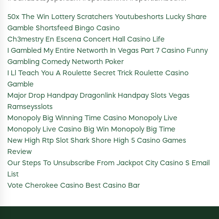
50x The Win Lottery Scratchers Youtubeshorts Lucky Share
Gamble Shortsfeed Bingo Casino
Ch3mestry En Escena Concert Hall Casino Life
I Gambled My Entire Networth In Vegas Part 7 Casino Funny
Gambling Comedy Networth Poker
I Ll Teach You A Roulette Secret Trick Roulette Casino
Gamble
Major Drop Handpay Dragonlink Handpay Slots Vegas
Ramseysslots
Monopoly Big Winning Time Casino Monopoly Live
Monopoly Live Casino Big Win Monopoly Big Time
New High Rtp Slot Shark Shore High 5 Casino Games
Review
Our Steps To Unsubscribe From Jackpot City Casino S Email
List
Vote Cherokee Casino Best Casino Bar