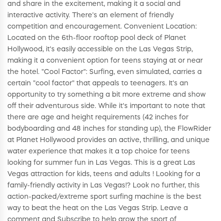
and share in the excitement, making it a social and
interactive activity. There's an element of friendly
competition and encouragement. Convenient Location:
Located on the 6th-floor rooftop pool deck of Planet
Hollywood, it's easily accessible on the Las Vegas Strip,
making it a convenient option for teens staying at or near
the hotel. "Cool Factor": Surfing, even simulated, carries a
certain "cool factor" that appeals to teenagers. It's an
opportunity to try something a bit more extreme and show
off their adventurous side. While it's important to note that
there are age and height requirements (42 inches for
bodyboarding and 48 inches for standing up), the FlowRider
at Planet Hollywood provides an active, thrilling, and unique
water experience that makes it a top choice for teens
looking for summer fun in Las Vegas. This is a great Las
Vegas attraction for kids, teens and adults ! Looking for a
family-friendly activity in Las Vegas!? Look no further, this
action-packed/extreme sport surfing machine is the best
way to beat the heat on the Las Vegas Strip. Leave a
comment and Subscribe to help grow the sport of