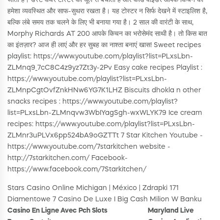
जाती है। डस्ट कवर टोस्टर को धूल से बचाता है और कॉर्ड वाइंडर आपके किचन को
हमेशा व्यवस्थित और साफ-सुथरा रखता है। यह टोस्टर न सिर्फ देखने में स्टाइलिश है,
बल्कि लंबे समय तक चलने के लिए भी बनाया गया है। 2 साल की वारंटी के साथ,
Morphy Richards AT 200 आपके किचन का भरोसेमंद साथी है। तो किस बात
का इंतज़ार? आज ही लाएं और हर सुबह का नाश्ता बनाएं खास! Sweet recipes
playlist: https://www.youtube.com/playlist?list=PLxsLbn-
ZLMnq9_7cC8C4z9yz7Zt3y-2Pv Easy cake recipes Playlist :
https://www.youtube.com/playlist?list=PLxsLbn-
ZLMnpCgtOvfZnkHNw6YG7K1LHZ Biscuits dhokla n other
snacks recipes : https://www.youtube.com/playlist?
list=PLxsLbn-ZLMnqvw3WbIYagSgh-wxWLYK79 Ice cream
recipes: https://www.youtube.com/playlist?list=PLxsLbn-
ZLMnr3uPLVx6pp524bA9oGZTTt 7 Star Kitchen Youtube -
https://www.youtube.com/7starkitchen website -
http://7starkitchen.com/ Facebook-
https://www.facebook.com/7Starkitchen/
Stars Casino Online Michigan | México | Zdrapki 171
Diamentowe 7 Casino De Luxe I Big Cash Milion W Banku
Casino En Ligne Avec
Pch Slots
Maryland Live