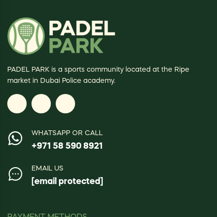
PADEL PARK is a sports community located at the Ripe
market in Dubai Police academy.
WHATSAPP OR CALL
+971 58 590 8921
EMAIL US
[email protected]