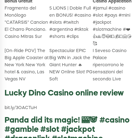
Bonus Gratuit
Casino Application
Fragmento del
5 LIONS | Doble Full
#jamul #casino
Monólogo
en BONUS! #casino
#slot #pays #mini
"CATARSIS" Cancion
#slots #twitch
#jackpot
El Charro Ponciano.
#argentina #tiktok
#slotmachine #❤️
Casino Mitras Sur
#shorts #clips
👍🙏😇😳💵💰💷🤗😘
🥰
[On-Ride POV] The
Spectacular EPIC
I Seveso Casino
Big Apple Coaster at
Big WIN in Jack the
Palace
New York New York
Giant Hunter 🔥
ripercorrono le
hotel & casino, Las
NEW Online Slot! PG
sensazioni del
Vegas NV
Soft
secondo Live
Lucky Dino Casino online review
bit.ly/3OACTuH
Panda did its magic! 🎰🐼 #casino
#gamble #slot #jackpot