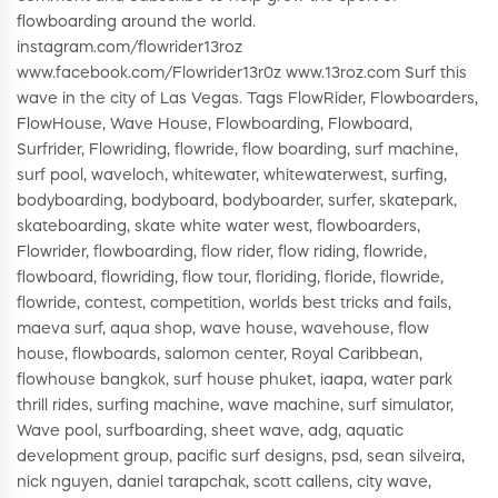
flowboarding around the world.
instagram.com/flowrider13roz
www.facebook.com/Flowrider13r0z www.13roz.com Surf this
wave in the city of Las Vegas. Tags FlowRider, Flowboarders,
FlowHouse, Wave House, Flowboarding, Flowboard,
Surfrider, Flowriding, flowride, flow boarding, surf machine,
surf pool, waveloch, whitewater, whitewaterwest, surfing,
bodyboarding, bodyboard, bodyboarder, surfer, skatepark,
skateboarding, skate white water west, flowboarders,
Flowrider, flowboarding, flow rider, flow riding, flowride,
flowboard, flowriding, flow tour, floriding, floride, flowride,
flowride, contest, competition, worlds best tricks and fails,
maeva surf, aqua shop, wave house, wavehouse, flow
house, flowboards, salomon center, Royal Caribbean,
flowhouse bangkok, surf house phuket, iaapa, water park
thrill rides, surfing machine, wave machine, surf simulator,
Wave pool, surfboarding, sheet wave, adg, aquatic
development group, pacific surf designs, psd, sean silveira,
nick nguyen, daniel tarapchak, scott callens, city wave,