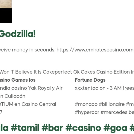
odzilla!
 receive money in seconds. https://www.emiratescasino.
Won T Believe It Is Cakeperfect Ok Cakes Casino Edition 
asino Games Ios
Fortune Dogs
ndia casino Yak Royal y Air
xxxtentacion - 3 AM fre
n Culiacán
OTIUM en Casino Central
#monaco #billionaire #m
7
#hypercar #mercedes b
a #tamil #bar #casino #goa #