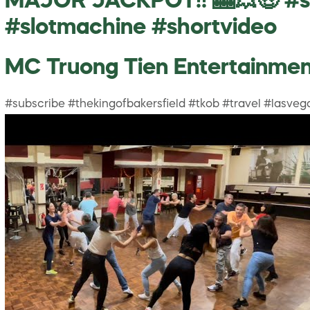
MAJOR JACKPOT!! 🎰💥🤑 #sh
#slotmachine #shortvideo
MC Truong Tien Entertainme
#subscribe #thekingofbakersfield #tkob #travel #lasve