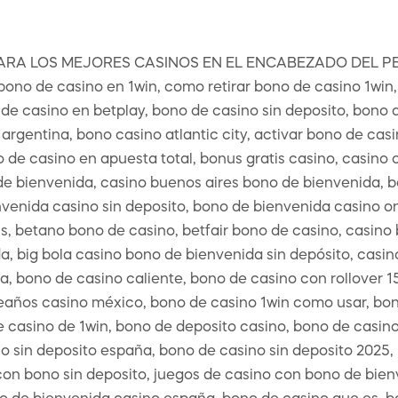
A LOS MEJORES CASINOS EN EL ENCABEZADO DEL PERFIL
l bono de casino en 1win, como retirar bono de casino 1wi
 de casino en betplay, bono de casino sin deposito, bono
argentina, bono casino atlantic city, activar bono de cas
de casino en apuesta total, bonus gratis casino, casino 
e bienvenida, casino buenos aires bono de bienvenida, b
venida casino sin deposito, bono de bienvenida casino on
s, betano bono de casino, betfair bono de casino, casino
, big bola casino bono de bienvenida sin depósito, casi
a, bono de casino caliente, bono de casino con rollover 
años casino méxico, bono de casino 1win como usar, bono
 casino de 1win, bono de deposito casino, bono de casino
o sin deposito españa, bono de casino sin deposito 2025,
con bono sin deposito, juegos de casino con bono de bien