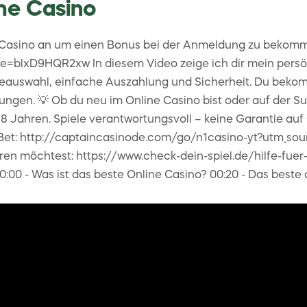
he Casino
e Casino an um einen Bonus bei der Anmeldung zu bekomm
=blxD9HQR2xw In diesem Video zeige ich dir mein persönl
eleauswahl, einfache Auszahlung und Sicherheit. Du bekom
gen. 💡 Ob du neu im Online Casino bist oder auf der Su
b 18 Jahren. Spiele verantwortungsvoll – keine Garantie au
et: http://captaincasinode.com/go/n1casino-yt?utm_sour
mieren möchtest: https://www.check-dein-spiel.de/hilfe-fu
:00 - Was ist das beste Online Casino? 00:20 - Das beste o