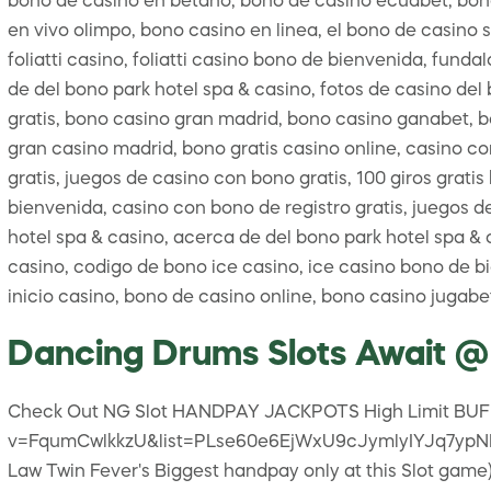
bono de casino en betano, bono de casino ecuabet, bon
en vivo olimpo, bono casino en linea, el bono de casino 
foliatti casino, foliatti casino bono de bienvenida, fu
de del bono park hotel spa & casino, fotos de casino de
gratis, bono casino gran madrid, bono casino ganabet, b
gran casino madrid, bono gratis casino online, casino c
gratis, juegos de casino con bono gratis, 100 giros grat
bienvenida, casino con bono de registro gratis, juegos d
hotel spa & casino, acerca de del bono park hotel spa & 
casino, codigo de bono ice casino, ice casino bono de bi
inicio casino, bono de casino online, bono casino jugabe
Dancing Drums Slots Await @ 
Check Out NG Slot HANDPAY JACKPOTS High Limit BU
v=FqumCwlkkzU&list=PLse60e6EjWxU9cJymlyIYJq7ypNDNA
Law Twin Fever's Biggest handpay only at this Slot 