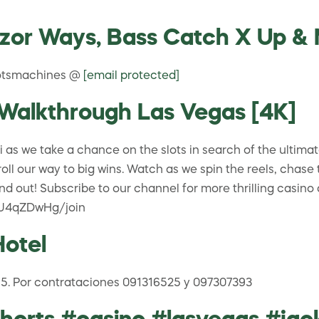
azor Ways, Bass Catch X Up &
lotsmachines @
[email protected]
 Walkthrough Las Vegas [4K]
s we take a chance on the slots in search of the ultimate d
oll our way to big wins. Watch as we spin the reels, chase
d out! Subscribe to our channel for more thrilling casino 
gJ4qZDwHg/join
Hotel
015. Por contrataciones 091316525 y 097307393