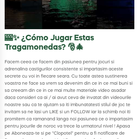
🎰✨ ¿Cómo Jugar Estas
Tragamonedas? 🎅🎄
Facem ceea ce facem din pasiunea pentru jocuri si
adrenalina castigurilor consistente si impartasim aceste
secrete cu voi in fiecare seara. Cu toate astea sustinerea
voastra ne face sa vrem sa devenim din ce in ce mai buni si
sa creeam din ce in ce mai multe materiale video asadar
daca consideri ca ai / ai avut ceva de invatat din videourile
noastre sau ca te ajutam sa iti imbunatatesti stilul de joc te
invitam sa ne lasi un LIKE si un FOLLOW iar la schimb noi iti
promitem ca ramanand langa noi pasiunea ce o impartasim
pentru jocurile de noroc va trece la urmatorul nivel ! Apasa
pe Aboneaza-te si pe "Clopotel" pentru a fi notificare de