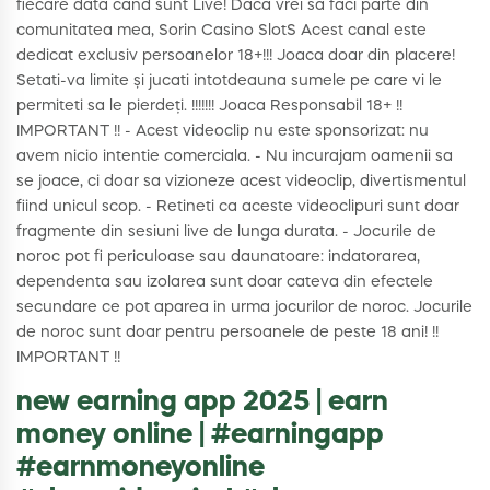
fiecare data cand sunt Live! Daca vrei sa faci parte din
comunitatea mea, Sorin Casino SlotS Acest canal este
dedicat exclusiv persoanelor 18+!!! Joaca doar din placere!
Setati-va limite și jucati intotdeauna sumele pe care vi le
permiteti sa le pierdeți. !!!!!!! Joaca Responsabil 18+ !!
IMPORTANT !! - Acest videoclip nu este sponsorizat: nu
avem nicio intentie comerciala. - Nu incurajam oamenii sa
se joace, ci doar sa vizioneze acest videoclip, divertismentul
fiind unicul scop. - Retineti ca aceste videoclipuri sunt doar
fragmente din sesiuni live de lunga durata. - Jocurile de
noroc pot fi periculoase sau daunatoare: indatorarea,
dependenta sau izolarea sunt doar cateva din efectele
secundare ce pot aparea in urma jocurilor de noroc. Jocurile
de noroc sunt doar pentru persoanele de peste 18 ani! !!
IMPORTANT !!
new earning app 2025 | earn
money online | #earningapp
#earnmoneyonline