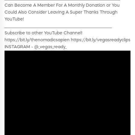
Can Become A Member For A Monthly Donation or You
Could Also Consider Leaving A Super Thanks Through
YouTube!
_________________________________________________________________________________________
Subscribe to other YouTube Channel!
https://bit.ly/thenomadicsapien https://bit.ly/vegasreadyclips
INSTAGRAM - @_vegas_ready_