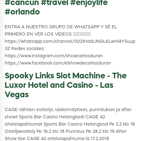
#cancun #travel #enjoylife
#orlando
ENTRA A NUESTRO GRUPO DE WHATSAPP Y SÉ EL
PRIMERO EN VER LOS VIDEOS 👇🏼👇🏼👇🏼😎
https://whatsapp.com/channel/0029Va9JNGL6LwHl4Y5uup
3Z Redes sociales:
https://www.instagram.com/showcarlosduran
https://www.facebook.com/elshowdecarlosduran
Spooky Links Slot Machine - The
Luxor Hotel and Casino - Las
Vegas
CAGE-tähtien esittelyt, taidonnäytteet, punnitukset ja after
showt Sports Bar Casino Helsingissä! CAGE 42
oheistapahtumat Sports Bar Casino Helsingissä Pe 2.2 klo 18
Ottelijaesittely Pe 16.2 klo 18 Punnitus Pe 28.2 klo 19 After
Show Itse CAGE 42 ottelutapahtuma la 17.2.2018