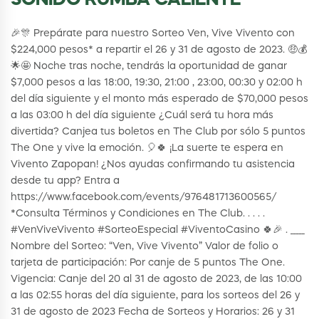
SONIDO RUMBA CALIENTE
🎉🎊 Prepárate para nuestro Sorteo Ven, Vive Vivento con
$224,000 pesos* a repartir el 26 y 31 de agosto de 2023. 🤑💰
🌟🤩 Noche tras noche, tendrás la oportunidad de ganar
$7,000 pesos a las 18:00, 19:30, 21:00 , 23:00, 00:30 y 02:00 h
del día siguiente y el monto más esperado de $70,000 pesos
a las 03:00 h del día siguiente ¿Cuál será tu hora más
divertida? Canjea tus boletos en The Club por sólo 5 puntos
The One y vive la emoción. 🎈🍀 ¡La suerte te espera en
Vivento Zapopan! ¿Nos ayudas confirmando tu asistencia
desde tu app? Entra a
https://www.facebook.com/events/976481713600565/
*Consulta Términos y Condiciones en The Club. . . . .
#VenViveVivento #SorteoEspecial #ViventoCasino 🍀🎉 . _____
Nombre del Sorteo: “Ven, Vive Vivento” Valor de folio o
tarjeta de participación: Por canje de 5 puntos The One.
Vigencia: Canje del 20 al 31 de agosto de 2023, de las 10:00
a las 02:55 horas del día siguiente, para los sorteos del 26 y
31 de agosto de 2023 Fecha de Sorteos y Horarios: 26 y 31