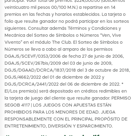
participar. Valor total de premios: $224,000.00 (doscientos
veinticuatro mil pesos 00/100 M.N.) a repartirse en 14
premios en las fechas y horarios establecidos. La tarjeta o
folio que resulte ganador no podrá participar en los sorteos
siguientes. Consultar además Términos y Condiciones y
Mecánica del Sorteo de Símbolos o Números “Ven, Vive
Vivento” en el módulo The Club. El Sorteo de Símbolos o
Números se lleva a cabo al amparo de los permisos
DGAJS/SCEVF/0353/2006 de fecha 27 de junio de 2006,
DGAJS/SCEV/267bis/2009 del 03 de junio de 2009,
DGJS/DGAAD/DCRCA/1837/2018 del 3 de octubre de 2018,
DGJS/4662/2022 del 01 de diciembre de 2022 y
DGJS/DCRCA/2441/2022 del 06 de diciembre de 2022. *
El/Los premio(s) será depositado en créditos redimibles en
la tarjeta de juego del cliente que resulte ganador. PERMISO
SEGOB 4117 | LOS JUEGOS CON APUESTAS ESTÁN
PROHIBIDOS PARA LOS MENORES DE EDAD. JUEGA
RESPONSABLEMENTE CON EL PRINCIPAL PROPÓSITO DE
ENTRETENIMIENTO, DIVERSIÓN Y ESPARCIMIENTO.