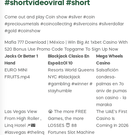
#shortvideoviral #short
Come out and play Coin show #silver #coin
#preciousmetals #coincollecting #silvercoins #silverdollar
#gold #coinshow
Mafia 777 Download | México | Win Big At 1xbet Casino With
520 Bonus Use Promo Code Topgame To Sign Up Now
Jacks Or Better 1
Blackjack Clasico En
Mega Wheels
Hand
Espaã±Ol 10
Casino
EURO MINI
Resorts World Queens
Salsafición
FRUITS.mp4
NYC #blackjack
condesa-
#gambling #winner #
palmas en 7o
stayhumble
aniv de pumas
son casino - la
maraka
Las Vegas View
😭 The more FREE
The UAE's First
From High Roller ,
Games, the more
Casino Is
Linq Hotel 🎆🌃
LOSSES 😇 88
Coming In 2026
#lasvegas #thelinq
Fortunes Slot Machine