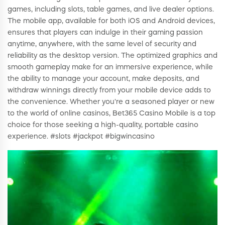
games, including slots, table games, and live dealer options.
The mobile app, available for both iOS and Android devices,
ensures that players can indulge in their gaming passion
anytime, anywhere, with the same level of security and
reliability as the desktop version. The optimized graphics and
smooth gameplay make for an immersive experience, while
the ability to manage your account, make deposits, and
withdraw winnings directly from your mobile device adds to
the convenience. Whether you're a seasoned player or new
to the world of online casinos, Bet365 Casino Mobile is a top
choice for those seeking a high-quality, portable casino
experience. #slots #jackpot #bigwincasino