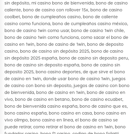
sin depósito, mi casino bono de bienvenida, bono de casino
caliente, bono de casino con rollover 15x, bono de casino
coolbet, bono de cumpleaños casino, bono de caliente
casino como funciona, bono de cumpleaños casino méxico,
bono de casino 1win como usar, bono de casino 1win chile,
bono de casino 1win como funciona, como sacar el bono de
casino en 1win, bono de casino de 1win, bono de deposito
casino, bono de casino sin depósito 2025, bono de casino
sin depósito 2025 españa, bono de casino sin deposito peru,
bono de casino sin deposito españa, bono de casino sin
deposito 2025, bono casino deportes, de que sirve el bono
de casino en 1win, donde usar bono de casino 1win, juegos
de casino con bono sin deposito, juegos de casino con bono
de bienvenida, bono de casino en 1win, bono de casino en
vivo, bono de casino en betano, bono de casino ecuabet,
bono de bienvenida casino españa, bono de casino que es,
bono casino españa, bono casino en casa, bono casino en
vivo olimpo, bono casino en linea, el bono de casino se
puede retirar, como retirar el bono de casino en 1win, bono
fundador casino, bono f1 casino, codigo de bono foliatti