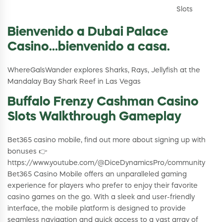
Slots
Bienvenido a Dubai Palace
Casino...bienvenido a casa.
WhereGalsWander explores Sharks, Rays, Jellyfish at the
Mandalay Bay Shark Reef in Las Vegas
Buffalo Frenzy Cashman Casino
Slots Walkthrough Gameplay
Bet365 casino mobile, find out more about signing up with
bonuses 👉
https://www.youtube.com/@DiceDynamicsPro/community
Bet365 Casino Mobile offers an unparalleled gaming
experience for players who prefer to enjoy their favorite
casino games on the go. With a sleek and user-friendly
interface, the mobile platform is designed to provide
seamless navigation and quick access to a vast array of