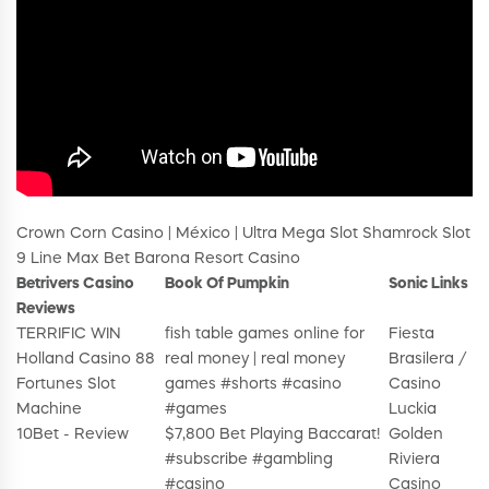
Crown Corn Casino | México | Ultra Mega Slot Shamrock Slot
9 Line Max Bet Barona Resort Casino
Betrivers Casino
Book Of Pumpkin
Sonic Links
Reviews
TERRIFIC WIN
fish table games online for
Fiesta
Holland Casino 88
real money | real money
Brasilera /
Fortunes Slot
games #shorts #casino
Casino
Machine
#games
Luckia
10Bet - Review
$7,800 Bet Playing Baccarat!
Golden
#subscribe #gambling
Riviera
#casino
Casino