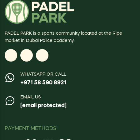
PADEL PARK is a sports community located at the Ripe
market in Dubai Police academy.
WHATSAPP OR CALL
+971 58 590 8921
EMAIL US
[email protected]
PAYMENT METHODS