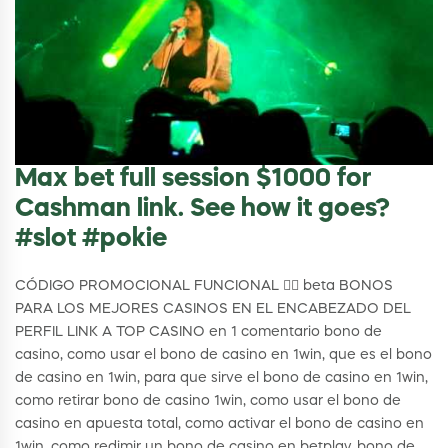
Max bet full session $1000 for
Cashman link. See how it goes?
#slot #pokie
CÓDIGO PROMOCIONAL FUNCIONAL 👉🏻 beta BONOS
PARA LOS MEJORES CASINOS EN EL ENCABEZADO DEL
PERFIL LINK A TOP CASINO en 1 comentario bono de
casino, como usar el bono de casino en 1win, que es el bono
de casino en 1win, para que sirve el bono de casino en 1win,
como retirar bono de casino 1win, como usar el bono de
casino en apuesta total, como activar el bono de casino en
1win, como redimir un bono de casino en betplay, bono de