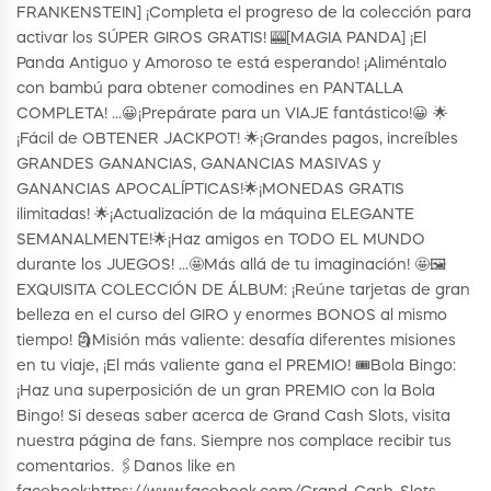
FRANKENSTEIN] ¡Completa el progreso de la colección para
activar los SÚPER GIROS GRATIS! 🎰[MAGIA PANDA] ¡El
Panda Antiguo y Amoroso te está esperando! ¡Aliméntalo
con bambú para obtener comodines en PANTALLA
COMPLETA! ...😀¡Prepárate para un VIAJE fantástico!😀 🌟
¡Fácil de OBTENER JACKPOT! 🌟¡Grandes pagos, increíbles
GRANDES GANANCIAS, GANANCIAS MASIVAS y
GANANCIAS APOCALÍPTICAS!🌟¡MONEDAS GRATIS
ilimitadas! 🌟¡Actualización de la máquina ELEGANTE
SEMANALMENTE!🌟¡Haz amigos en TODO EL MUNDO
durante los JUEGOS! ...🤩Más allá de tu imaginación! 🤩🖼
EXQUISITA COLECCIÓN DE ÁLBUM: ¡Reúne tarjetas de gran
belleza en el curso del GIRO y enormes BONOS al mismo
tiempo! 🗿Misión más valiente: desafía diferentes misiones
en tu viaje, ¡El más valiente gana el PREMIO! 🎟Bola Bingo:
¡Haz una superposición de un gran PREMIO con la Bola
Bingo! Si deseas saber acerca de Grand Cash Slots, visita
nuestra página de fans. Siempre nos complace recibir tus
comentarios. 🖇Danos like en