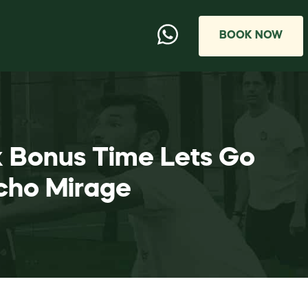
BOOK NOW
k Bonus Time Lets Go
cho Mirage