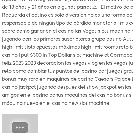
de 18 años y 21 años en algunos países.⚠️ ‼️El motivo de e
Recuerda el casino es solo diversión no es una forma de g
responsable de ningún tipo de pérdida monetaria , mis co
sobre como ganar en el casino las Vegas slots machine 
jugando con los primeros suscriptores grupo casino Aut
high limit slots apuestas máximas high limit rooms reto 
casino I put $300 in Top Dollar slot machine at Cosmop
feliz 2023 2023 decoracion las vegas vlog en las vegas 
reto como cambiar tus puntos del casino por juegos gra
bonus muy raro en maquinas de casino Caesars Palace 
casino jackpot jugando despues del show jackpot en las 
amigos en el casino bonus maquinas del casino bonus sl
máquina nueva en el casino new slot machine