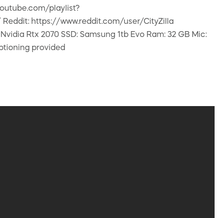
outube.com/playlist?
ddit: https://www.reddit.com/user/CityZilla
 Nvidia Rtx 2070 SSD: Samsung 1tb Evo Ram: 32 GB Mic:
aptioning provided