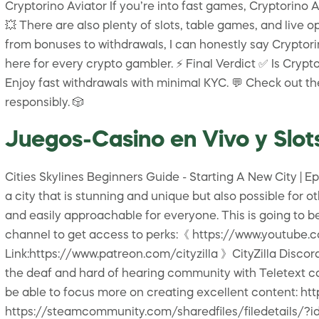
Cryptorino Aviator If you’re into fast games, Cryptorino A
💥 There are also plenty of slots, table games, and live opt
from bonuses to withdrawals, I can honestly say Cryptorin
here for every crypto gambler. ⚡ Final Verdict ✅ Is Crypt
Enjoy fast withdrawals with minimal KYC. 💬 Check out the
responsibly. 🎲
Juegos-Casino en Vivo y Slot
Cities Skylines Beginners Guide - Starting A New City | Ep
a city that is stunning and unique but also possible for 
and easily approachable for everyone. This is going to be
channel to get access to perks:《 https://www.youtu
Link:https://www.patreon.com/cityzilla 》CityZilla Dis
the deaf and hard of hearing community with Teletext
be able to focus more on creating excellent content: h
https://steamcommunity.com/sharedfiles/filedetails/?i