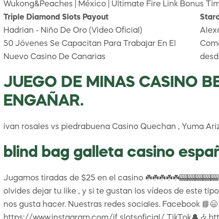
Wukong&Peaches | México | Ultimate Fire Link Bonus T
Triple Diamond Slots Payout
Star
Hadrian - Niño De Oro (Video Oficial)
Alex
50 Jóvenes Se Capacitan Para Trabajar En El
Como
Nuevo Casino De Canarias
desd
JUEGO DE MINAS CASINO B
ENGAÑAR.
ivan rosales vs piedrabuena Casino Quechan , Yuma Ari
blind bag galleta casino espa
Jugamos tiradas de $25 en el casino ☘️☘️☘️☘️☘️🎰🎰🎰🎰🎰
olvides dejar tu like , y si te gustan los vídeos de este 
nos gusta hacer. Nuestras redes sociales. Facebook 
https://www.instagram.com/jf_slotsoficial/ TikTok🔔🎶 ht