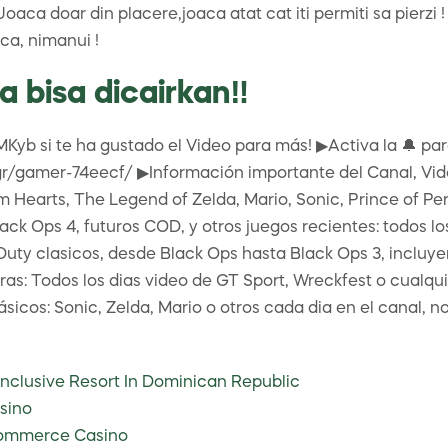
a doar din placere,joaca atat cat iti permiti sa pierzi
ca, nimanui !
a bisa dicairkan‼️
tMKyb si te ha gustado el Video para más! ▶Activa la 🔔 p
r/gamer-74eecf/ ▶Información importante del Canal, Vide
om Hearts, The Legend of Zelda, Mario, Sonic, Prince of P
 Ops 4, futuros COD, y otros juegos recientes: todos los d
f Duty clasicos, desde Black Ops hasta Black Ops 3, inclu
: Todos los dias video de GT Sport, Wreckfest o cualquie
icos: Sonic, Zelda, Mario o otros cada dia en el canal, 
nclusive Resort In Dominican Republic
sino
Commerce Casino