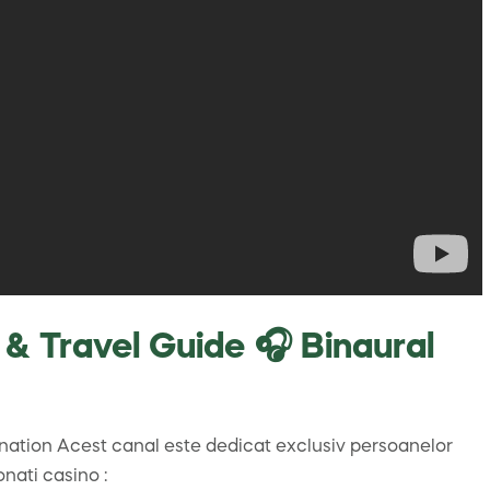
 & Travel Guide 🎧 Binaural
ation Acest canal este dedicat exclusiv persoanelor
nati casino :