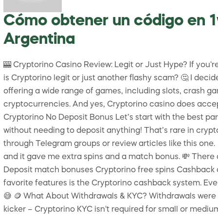
Cómo obtener un código en 1w
Argentina
🎰 Cryptorino Casino Review: Legit or Just Hype? If you'r
is Cryptorino legit or just another flashy scam? 🤔 I deci
offering a wide range of games, including slots, crash ga
cryptocurrencies. And yes, Cryptorino casino does accept 
Cryptorino No Deposit Bonus Let’s start with the best part 
without needing to deposit anything! That’s rare in cryp
through Telegram groups or review articles like this on
and it gave me extra spins and a match bonus. 💸 There a
Deposit match bonuses Cryptorino free spins Cashback o
favorite features is the Cryptorino cashback system. Ever
😅 🪙 What About Withdrawals & KYC? Withdrawals were pr
kicker – Cryptorino KYC isn't required for small or mediu