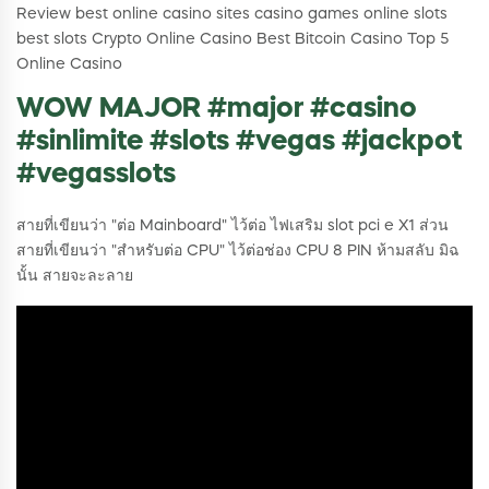
Review best online casino sites casino games online slots
best slots Crypto Online Casino Best Bitcoin Casino Top 5
Online Casino
WOW MAJOR #major #casino
#sinlimite #slots #vegas #jackpot
#vegasslots
สายที่เขียนว่า "ต่อ Mainboard" ไว้ต่อ ไฟเสริม slot pci e X1 ส่วน
สายที่เขียนว่า "สำหรับต่อ CPU" ไว้ต่อช่อง CPU 8 PIN ห้ามสลับ มิฉ
นั้น สายจะละลาย