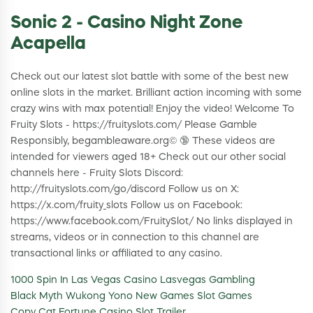
Sonic 2 - Casino Night Zone
Acapella
Check out our latest slot battle with some of the best new
online slots in the market. Brilliant action incoming with some
crazy wins with max potential! Enjoy the video! Welcome To
Fruity Slots - https://fruityslots.com/ Please Gamble
Responsibly, begambleaware.org© 🔞 These videos are
intended for viewers aged 18+ Check out our other social
channels here - Fruity Slots Discord:
http://fruityslots.com/go/discord Follow us on X:
https://x.com/fruity_slots Follow us on Facebook:
https://www.facebook.com/FruitySlot/ No links displayed in
streams, videos or in connection to this channel are
transactional links or affiliated to any casino.
1000 Spin In Las Vegas Casino Lasvegas Gambling
Black Myth Wukong Yono New Games Slot Games
Copy Cat Fortune Casino Slot Trailer