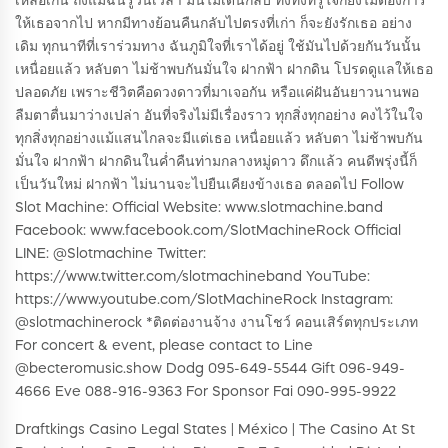
เหลือเกิน ถึงแม้ฉันรู้วันเวลา มันไม่เดินกลับ ทั้งทั้งที่รู้ใจก็ยังไม่ต้องการ
ให้เธอจากไป หากมีทางย้อนคืนกลับไปตรงที่เก่า ก็จะยังรักเธอ อย่าง
เดิม ทุกนาทีที่เราร่วมทาง ฉันภูมิใจที่เราได้อยู่ ใช้มันไปด้วยกันวันนั้น
เหนื่อยแล้ว หลับตา ไม่ช้าพบกันมั่นใจ ฝากฟ้า ฝากดิน โปรดดูแลให้เธอ
ปลอดภัย เพราะชีวิตคือดวงดาวที่มาเจอกัน หรือแค่ฝันอันยาวนานพอ
ลืมตาตื่นมาว่างเปล่า อันที่จริงไม่มีเรื่องราว ทุกสิ่งทุกอย่าง คงไว้ในใจ
ทุกสิ่งทุกอย่างแม้แสนไกลจะมีแต่เธอ เหนื่อยแล้ว หลับตา ไม่ช้าพบกัน
มั่นใจ ฝากฟ้า ฝากดินในค่ำคืนท่ามกลางหมู่ดาว ดึกแล้ว คนดีพรุ่งนี้ก็
เป็นวันใหม่ ฝากฟ้า ไม่นานจะไปยืนเคียงข้างเธอ ตลอดไป Follow
Slot Machine: Official Website: www.slotmachine.band
Facebook: www.facebook.com/SlotMachineRock Official
LINE: @Slotmachine Twitter:
https://www.twitter.com/slotmachineband YouTube:
https://www.youtube.com/SlotMachineRock Instagram:
@slotmachinerock *ติดต่องานจ้าง งานโชว์ คอนเสิร์ตทุกประเภท
For concert & event, please contact to Line
@becteromusic.show Dodg 095-649-5544 Gift 096-949-
4666 Eve 088-916-9363 For Sponsor Fai 090-995-9922
Draftkings Casino Legal States | México | The Casino At St