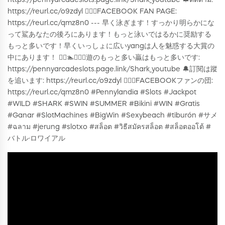
https://pennyarcadeslots.page.link/Shark_youtube 🔔ติดตาม:
https://reurl.cc/o9zdyl 🙋🏻‍♀️FACEBOOK FAN PAGE:
https://reurl.cc/qmz8n0 --- 早く泳ぎます！すっかり明らかにな
って鯊あなたの後ろにあります！もっと泳いではるかに奨励する
もっと多いです！早くいっしょに広いyangは人を魅惑する大賞の
中にあります！ 🏊‍♂️🏊🏊‍♀️🦈遊のもっと多い贏はもっと多いです:
https://pennyarcadeslots.page.link/Shark_youtube 🔔訂閱は蹤
を追います: https://reurl.cc/o9zdyl 🙋🏻‍♀️FACEBOOKファンの団:
https://reurl.cc/qmz8n0 #Pennylandia #Slots #Jackpot
#WILD #SHARK #SWIN #SUMMER #Bikini #WIN #Gratis
#Ganar #SlotMachines #BigWin #Sexybeach #tiburón #サメ
#ฉลาม #jerung #slotxo #สล็อต #วิธีสมัครสล็อต #สล็อตออโต้ #
バトル·ロワイアル