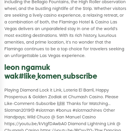
including the Bellagio Fountains, the High Roller observation
wheel, and the bustling nightlife of the Strip. Whether visitors
are seeking a lively casino experience, a relaxing retreat, or
a combination of both, the Flamingo Hotel & Casino Las
Vegas delivers an unparalleled stay in one of the world's
most exciting destinations. With its rich history, luxurious
amenities, and prime location, it's no wonder that the
Flamingo continues to be a top choice for travelers seeking
an unforgettable Las Vegas experience.
leon ngamuk
wak#like_komen_subscribe
Playing Diamond Lock it Link, Loteria El Barril, Happy
Prosperous & Golden Zodiak at Chumash Casino. Please
Like-Comment-Subscribe 🙌🏼 Thanks for Watching...
Slotman2019🤠 #slotman #bonus #slotmachines Other
Handpays; Wild Chuco @ San Manuel Casino
https://youtu.be/kVtgfDAwbA0 Diamond Lightning Link @
Chumash Casino https://youtu.be/IPOxyZQ-Zhw Dancing