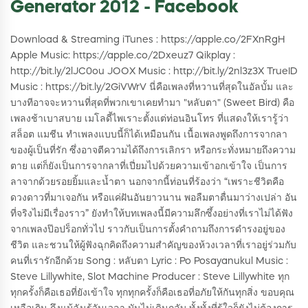
Generator 2012 - Facebook
Download & Streaming iTunes : https://apple.co/2FXnRgH
Apple Music: https://apple.co/2Dxeuz7 Qikplay :
http://bit.ly/2lJC0ou JOOX Music : http://bit.ly/2nl3z3X TrueID
Music : https://bit.ly/2GiVWrV นี่คือเพลงที่หวานที่สุดในอัลบั้ม และ
บางทีอาจจะหวานที่สุดที่พวกเขาเคยทำมา "หลับตา" (Sweet Bird) คือ
เพลงช้าเบาสบาย เมโลดี้ไพเราะตั้งแต่ท่อนอินโทร ที่แสดงให้เรารู้ว่า
สล็อต แมชีน ทำเพลงแบบนี้ก็ได้เหมือนกัน เนื้อเพลงพูดถึงการจากลา
ของผู้เป็นที่รัก ซึ่งอาจตีความได้ถึงการเลิกรา หรือกระทั่งหมายถึงความ
ตาย แต่ก็ยังเป็นการจากลาที่เปี่ยมไปด้วยความเข้าอกเข้าใจ เป็นการ
ลาจากด้วยรอยยิ้มและน้ำตา นอกจากนี้ท่อนที่ร้องว่า “เพราะชีวิตคือ
ดวงดาวที่มาเจอกัน หรือแค่ฝันอันยาวนาน พอลืมตาตื่นมาว่างเปล่า อัน
ที่จริงไม่มีเรื่องราว” ยังทำให้บทเพลงนี้มีความลึกซึ้งอย่างที่เราไม่ได้ฟัง
จากเพลงป๊อปร็อกทั่วไป ราวกับเป็นการตั้งคำถามถึงการดำรงอยู่ของ
ชีวิต และชวนให้ผู้ฟังฉุกคิดถึงความสำคัญของห้วงเวลาที่เราอยู่ร่วมกับ
คนที่เรารักอีกด้วย Song : หลับตา Lyric : Po Posayanukul Music :
Steve Lillywhite, Slot Machine Producer : Steve Lillywhite ทุก
ทุกครั้งก็คือเธอที่ยังเข้าใจ ทุกทุกครั้งก็คือเธอที่อภัยให้กันทุกสิ่ง ขอบคุณ