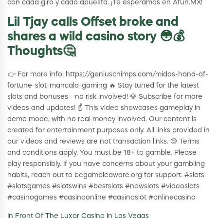
con cada giro y cada apuesta. ¡Te esperamos en Afun.MX!
Lil Tjay calls Offset broke and
shares a wild casino story 😳💰
Thoughts🤔
👉 For more info: https://geniuschimps.com/midas-hand-of-
fortune-slot-mancala-gaming 🔥 Stay tuned for the latest
slots and bonuses - no risk involved! 💎 Subscribe for more
videos and updates! ☝️ This video showcases gameplay in
demo mode, with no real money involved. Our content is
created for entertainment purposes only. All links provided in
our videos and reviews are not transaction links. 🔞 Terms
and conditions apply. You must be 18+ to gamble. Please
play responsibly. If you have concerns about your gambling
habits, reach out to begambleaware.org for support. #slots
#slotsgames #slotswins #bestslots #newslots #videoslots
#casinogames #casinoonline #casinoslot #onlinecasino
In Front Of The Luxor Casino In Las Vegas