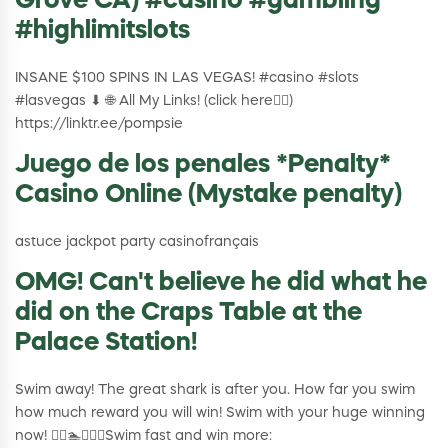
Grove CA) #casino #gambling
#highlimitslots
INSANE $100 SPINS IN LAS VEGAS! #casino #slots
#lasvegas ⬇ 🌐 All My Links! (click here👇🏽)
https://linktr.ee/pompsie
Juego de los penales *Penalty*
Casino Online (Mystake penalty)
astuce jackpot party casinofrançais
OMG! Can't believe he did what he
did on the Craps Table at the
Palace Station!
Swim away! The great shark is after you. How far you swim
how much reward you will win! Swim with your huge winning
now! 🏊‍♂️🏊🏊‍♀️🦈Swim fast and win more: