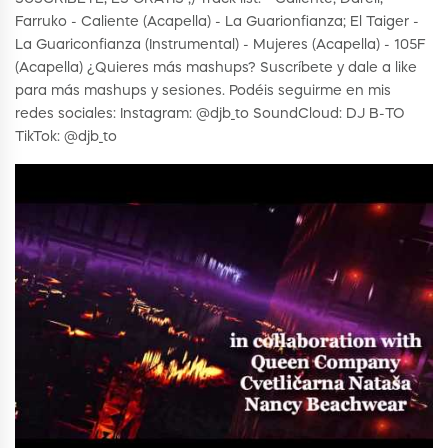
Farruko - Caliente (Acapella) - La Guarionfianza; El Taiger -
La Guariconfianza (Instrumental) - Mujeres (Acapella) - 105F
(Acapella) ¿Quieres más mashups? Suscríbete y dale a like
para más mashups y sesiones. Podéis seguirme en mis
redes sociales: Instagram: @djb_to SoundCloud: DJ B-TO
TikTok: @djb_to