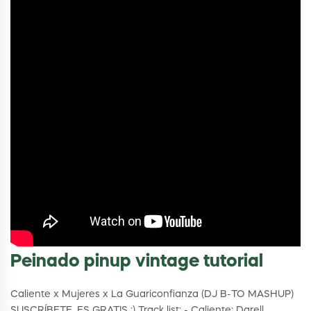
Peinado pinup vintage tutorial
Caliente x Mujeres x La Guariconfianza (DJ B-TO MASHUP)
SUSCRÍBETE, ES GRATIS ;) Track list: - Caliente; Darell,