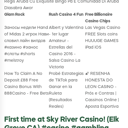
Regis Aruba Cu Exquisite Bingo Pa E Comunidad Di Aruba
Diasabra Awor
Glam Rock
Rush Casino 4 Fun
Free Billionaire
Casino Chips
Заносы недели Hand
Albert y Valentina
Las Vegas Casino
of Midas 2 игрок Нави
- 1er lugar
FREE Slots coins
словил лайн вилдов
Amateur -
HUUUGE GAMES
#казино #занос
Estrellas del
iPad iOS
#слоты #shorts
Casino 2016 -
#melstroy
Salsa Casino La
Victoria
How To Claim A No
Probé Estrategias
🌠 RESENHA
Deposit £88 Free
de TikTok para
HONESTA DO
Casino Bonus With
Ganar en la
LEON CASINO -
888Casino - Free Bets
Ruleta
Prós e Contras |
(Resultados
Cassinos Online |
Reales)
Aposta Esportiva
First time at Sky River Casino! (Elk