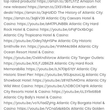
top rated products! https://amzn.to/3bTLhTZ Amazon hot
new releases! https://amzn.to/2XSV84e Amazon outlet
deals! https://amzn.to/3qHzIDD The History of Atlantic City:
https://amzn.to/3aj6V39 Atlantic City Caesars Hotel &
Casino: https://youtu.be/aMl7PIJNBBk Atlantic City Hard
Rock Hotel & Casino: https://youtu.be/oFqF0xXbOgc
Atlantic City Tropicana Hotel & Casino:
https://youtu.be/Odey7dyH5Pw Atlantic City Historic
Smithville Inn: https://youtu.be/YrWM4c9ill4 Atlantic City
Ocean Resort Hotel & Casino:
https://youtu.be/OxkKndVorcw Atlantic City Tanger Outlets:
https://youtu.be/Ki5_FJ2B6Z8 Atlantic City Hard Rock
Memorabilia: https://youtu.be/o_N70IpSYzY Atlantic City
Historic Steel Pier: https://youtu.be/95UpszsxLlg Atlantic City
Showboat Hotel: https://youtu.be/z8Yd7ivMDms Atlantic City
Wild West Casino: https://youtu.be/LhDBCOK1qHk Atlantic
City Resorts Hotel & Casino: https://youtu.be/cL5Ylix68b8
Atlantic City Bally's Hotel & Casino:
https://youtu.be/vo1U1adZyHg Atlantic City Borgata Hotel &
Casino: https://youtu.be/VCnq54pkb0s Atlantic City Golden