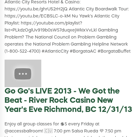
Atlantic City Resorts Hotel & Casino:
https://youtu.be/ghrUS2rH2jQ Atlantic City Boardwalk Tour:
https://youtu.be/ECBSLC-o-kM Nu Yawk's Atlantic City
Playlist: https://youtube.com/playlist?
list=PLkdzOglUv919b0sW57duqxejWkIxVvLkl Gambling
Problem? The National Council on Problem Gambling
operates the National Problem Gambling Helpline Network
(1-800-522-4700) #AtlanticCity #BorgataAC #BorgataBuffet
Go Go's LIVE 2013 - We Got the
Beat - River Rock Casino New
Year's Eve Richmond, BC 12/31/13
Enjoy all group classes for 💲5 every Friday at
@accessballroom! 🇨🇺 7:00 pm Salsa Rueda 💜 7:50 pm