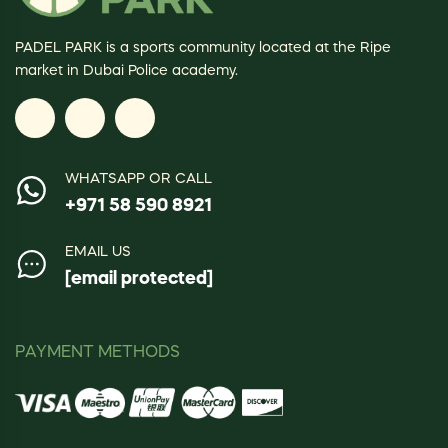
PADEL PARK is a sports community located at the Ripe
market in Dubai Police academy.
WHATSAPP OR CALL
+971 58 590 8921
EMAIL US
[email protected]
PAYMENT METHODS