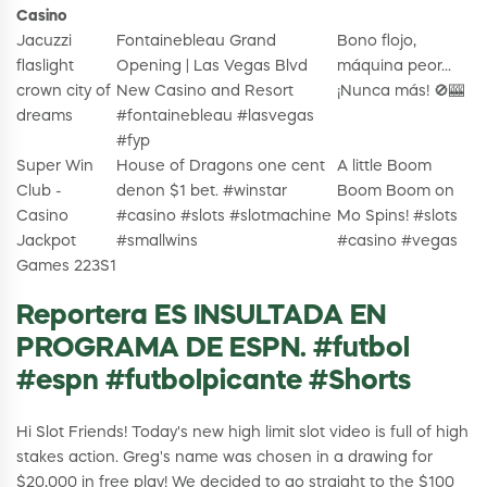
Casino
Jacuzzi
Fontainebleau Grand
Bono flojo,
flaslight
Opening | Las Vegas Blvd
máquina peor…
crown city of
New Casino and Resort
¡Nunca más! 🚫🎰
dreams
#fontainebleau #lasvegas
#fyp
Super Win
House of Dragons one cent
A little Boom
Club -
denon $1 bet. #winstar
Boom Boom on
Casino
#casino #slots #slotmachine
Mo Spins! #slots
Jackpot
#smallwins
#casino #vegas
Games 223S1
Reportera ES INSULTADA EN
PROGRAMA DE ESPN. #futbol
#espn #futbolpicante #Shorts
Hi Slot Friends! Today's new high limit slot video is full of high
stakes action. Greg's name was chosen in a drawing for
$20,000 in free play! We decided to go straight to the $100