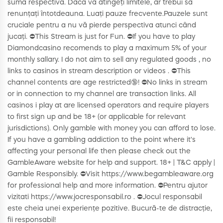
suma respectivă. Dacă vă atingeți limitele, ar trebui să
renunțați întotdeauna. Luați pauze frecvente.Pauzele sunt
cruciale pentru a nu vă pierde perspectiva atunci când
jucați. ⛔️This Stream is just for Fun. ⛔️If you have to play
Diamondcasino recomends to play a maximum 5% of your
monthly sallary. I do not aim to sell any regulated goods , no
links to casinos in stream description or videos . ⛔️This
channel contents are age restricted🔞! ⛔️No links in stream
or in connection to my channel are transaction links. All
casinos i play at are licensed operators and require players
to first sign up and be 18+ (or applicable for relevant
jurisdictions). Only gamble with money you can afford to lose.
If you have a gambling addiction to the point where it's
affecting your personal life then please check out the
GambleAware website for help and support. 18+ | T&C apply |
Gamble Responsibly. ⛔️Visit https://www.begambleaware.org
for professional help and more information. ⛔️Pentru ajutor
vizitati https://www.jocresponsabil.ro . ⛔️Jocul responsabil
este cheia unei experiențe pozitive. Bucură-te de distracție,
fii responsabil!