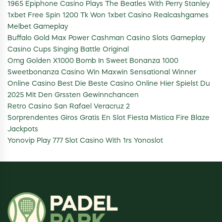
1965 Epiphone Casino Plays The Beatles With Perry Stanley
1xbet Free Spin 1200 Tk Won 1xbet Casino Realcashgames
Melbet Gameplay
Buffalo Gold Max Power Cashman Casino Slots Gameplay
Casino Cups Singing Battle Original
Omg Golden X1000 Bomb In Sweet Bonanza 1000
Sweetbonanza Casino Win Maxwin Sensational Winner
Online Casino Best Die Beste Casino Online Hier Spielst Du
2025 Mit Den Grssten Gewinnchancen
Retro Casino San Rafael Veracruz 2
Sorprendentes Giros Gratis En Slot Fiesta Mistica Fire Blaze
Jackpots
Yonovip Play 777 Slot Casino With 1rs Yonoslot