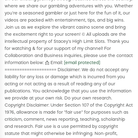
where we share our gambling adventures with you. Whether
you're a seasoned gambler or just here for the fun of it, our
videos are packed with entertainment, tips, and big wins.
Join us as we explore the vibrant casino scene and bring
the excitement right to your screen! © All uploads are the
intellectual property of Stacey's High Limit Slots. Thank you
for watching & for your support of my channel! For
Collaboration and Business inquiries, please use the contact
information below: 📩 Email:
[email protected]
===================== Disclaimer: We do not accept any
liability for any loss or damage which is incurred from you
acting or not acting as a result of reading any of our
publications. You acknowledge that you use the information
we provide at your own risk. Do your own research.
Copyright Disclaimer: Under Section 107 of the Copyright Act
1976, allowance is made for "fair use" for purposes such as
criticism, comment, news reporting, teaching, scholarship
and research. Fair use is a use permitted by copyright
statute that might otherwise be infringing. Non-profit,