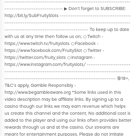
---------------------------------------------------------------------
-------------------------------- ▶︎ Don't forget to SUBSCRIBE:
http://bit.ly/SubFruitySlots ---------------------------------------
---------------------------------------------------------------------
---------------------------------------------- To keep up to date
with us at any time then follow us on; 🍊Twitch -
https://www.twitch.tv/fruityslots 🍊Facebook -
https://www.facebook.com/FruitySlot 🍊Twitter -
https://twitter.com/fruity_slots 🍊Instagram -
https://www.instagram.com/fruityslots/ ------------------------
---------------------------------------------------------------------
------------------------------------------------------------- 🔞18+,
T&C's apply, Gamble Responsibly -
http://www.begambleaware.org *Some links used in this
video description may be affiliate links. By signing up to a
casino though our links we may earn revenue which helps
us create this channel and the content. No additional cost is
added to the player and using our links often provides better
rewards through us and at the casino. Our streams are
meant for entertainment purposes. Please do not imitate