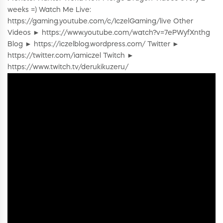
weeks =) Watch Me Live:
https://gaming.youtube.com/c/IczelGaming/live Other
Videos ► https://www.youtube.com/watch?v=7ePWyfXnthg
Blog ► https://iczelblog.wordpress.com/ Twitter ►
https://twitter.com/iamiczel Twitch ►
https://www.twitch.tv/derukikuzeru/