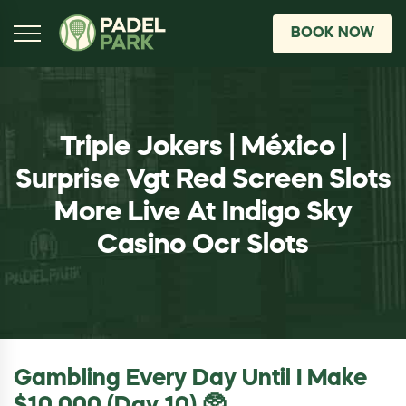
BOOK NOW
Triple Jokers | México |
Surprise Vgt Red Screen Slots
More Live At Indigo Sky
Casino Ocr Slots
Gambling Every Day Until I Make