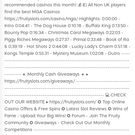
recommended casinos this month! 💰 💶 All Non UK players
find the best MGA Casinos
https://fruityslots.com/casino/mga/ Highlights: 0:00:00 -
Intro 0:04:41 - The Dog House 0:10:18 - Buffalo King 0:13:50 -
Bounty Pop 0:16:34 - Christmas Carol Megaways 0:22:03 -
Piggy Riches Megaways 0:27:37 - Primal 0:33:48 - Book of Ra
6 0:39:19 - Hot Shots 2 0:44:08 - Lucky Lady's Charm 0:51:18 -
Kongs Temple 0:55:31 - Mystery Museum 1:02:08 - Outro -----
---------------------------------------------------------------------
---------------------------------------------------------------------
--------- 🔸 Monthly Cash Giveaways 🔸 ▸
https://fruityslots.com/giveaways/ ------------------------------
---------------------------------------------------------------------
------------------------------------------------------- 💻 CHECK
OUT OUR WEBSITE ▸ https://fruityslots.com/ ✪ Top Online
Casino Offers & Free Spins ✪ Latest Slot Reviews ✪ Wins of
Fame - Upload Your Big Wins! ✪ Forum - Join The Fruity
Community ✪ Giveaways - Check Out Our Monthly
Competitions -----------------------------------------------------