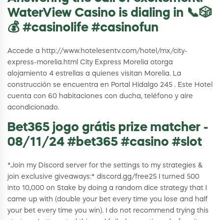
WaterView Casino is dialing in 📞🎲
💰 #casinolife #casinofun
Accede a http://www.hotelesentv.com/hotel/mx/city-
express-morelia.html City Express Morelia otorga
alojamiento 4 estrellas a quienes visitan Morelia. La
construcción se encuentra en Portal Hidalgo 245 . Este Hotel
cuenta con 60 habitaciones con ducha, teléfono y aire
acondicionado.
Bet365 jogo grátis prize matcher -
08/11/24 #bet365 #casino #slot
*Join my Discord server for the settings to my strategies &
join exclusive giveaways:* discord.gg/free25 I turned 500
into 10,000 on Stake by doing a random dice strategy that I
came up with (double your bet every time you lose and half
your bet every time you win). I do not recommend trying this