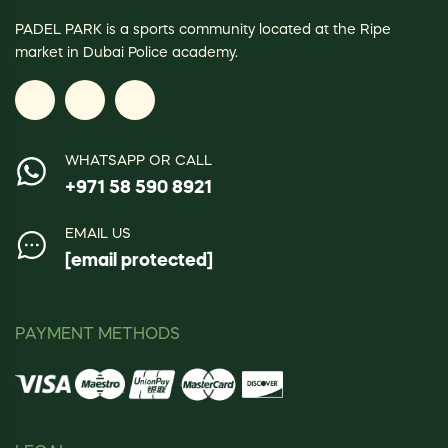
PADEL PARK is a sports community located at the Ripe
market in Dubai Police academy.
WHATSAPP OR CALL
+971 58 590 8921
EMAIL US
[email protected]
PAYMENT METHODS