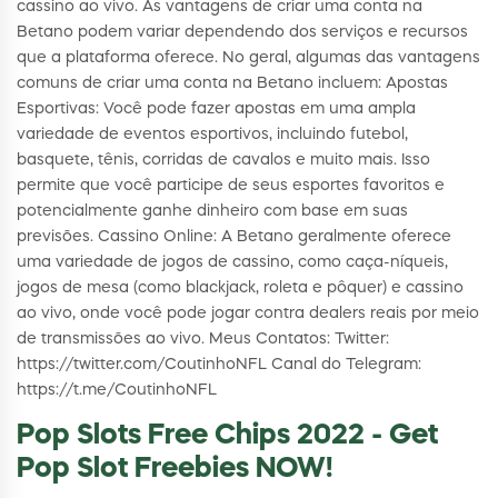
cassino ao vivo. As vantagens de criar uma conta na
Betano podem variar dependendo dos serviços e recursos
que a plataforma oferece. No geral, algumas das vantagens
comuns de criar uma conta na Betano incluem: Apostas
Esportivas: Você pode fazer apostas em uma ampla
variedade de eventos esportivos, incluindo futebol,
basquete, tênis, corridas de cavalos e muito mais. Isso
permite que você participe de seus esportes favoritos e
potencialmente ganhe dinheiro com base em suas
previsões. Cassino Online: A Betano geralmente oferece
uma variedade de jogos de cassino, como caça-níqueis,
jogos de mesa (como blackjack, roleta e pôquer) e cassino
ao vivo, onde você pode jogar contra dealers reais por meio
de transmissões ao vivo. Meus Contatos: Twitter:
https://twitter.com/CoutinhoNFL Canal do Telegram:
https://t.me/CoutinhoNFL
Pop Slots Free Chips 2022 - Get
Pop Slot Freebies NOW!