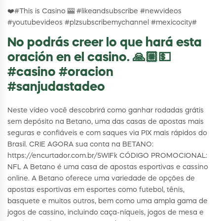
❤️#This is Casino 🎰 #likeandsubscribe #newvideos
#youtubevideos #plzsubscribemychannel #mexicocity#
No podrás creer lo que hará esta
oración en el casino. 🙏🏼💵
#casino #oracion
#sanjudastadeo
Neste vídeo você descobrirá como ganhar rodadas grátis
sem depósito na Betano, uma das casas de apostas mais
seguras e confiáveis e com saques via PIX mais rápidos do
Brasil. CRIE AGORA sua conta na BETANO:
https://encurtador.com.br/5WIFk CÓDIGO PROMOCIONAL:
NFL A Betano é uma casa de apostas esportivas e cassino
online. A Betano oferece uma variedade de opções de
apostas esportivas em esportes como futebol, tênis,
basquete e muitos outros, bem como uma ampla gama de
jogos de cassino, incluindo caça-níqueis, jogos de mesa e