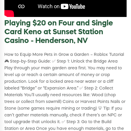
Playing $20 on Four and Single
Card Keno at Sunset Station
Casino - Henderson, NV
How to Equip More Pets in Grow a Garden – Roblox Tutorial
🎮 Step-by-Step Guide: ✅ Step 1: Unlock the Bridge Area
Play through your main garden area first. You may need to
level up or reach a certain amount of money or crop
production. Look for a locked area near water or a cliff
labeled “Bridge” or “Expansion Area.” ✅ Step 2: Collect
Materials You’ll usually need resources like: Wood (chop
trees or collect from sawmill) Coins or Harvest Points Nails or
Stone (some games require mining or trading) 💡 Tip: If you
can’t gather materials manually, check if there’s an NPC or
tool upgrade that unlocks it. ✅ Step 3: Go to the Build
Station or Area Once you have enough materials, go to the