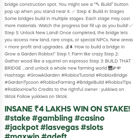
bridge construction spot. You might see a “🔨 Build” button
pop up when you stand near it. ✅ Step 4: Build in Stages
Some bridges build in multiple stages. Each stage may cost
more materials. Watch the progress bar fill up as you build! ✅
Step 5: Unlock New Land! Once completed, the bridge lets
you access new land, rare crops, or special NPCs. New areas
= more profit and upgrades. 💰🌲 How to build a bridge in
Grow a Garden Roblox!" Step 1: Farm like crazy Step 2:
Gather wood like a squirrel on espresso Step 3: BUILD THAT
BRIDGE …and unlock a whole new farming world 🌉🌽💸
Hashtags: #GrowAGarden #RobloxTutorial #RobloxBridge
#GardenTycoon #RobloxFarming #BridgeBuild #RobloxTips
#RobloxHowTo Credits to the rightful owner : yukkiwa on
tiktok Follow yukkiwa on tiktok.
INSANE ₹4 LAKHS WIN ON STAKE!
#stake #gambling #casino
#jackpot #lasvegas #slots
#maxwin #adeft