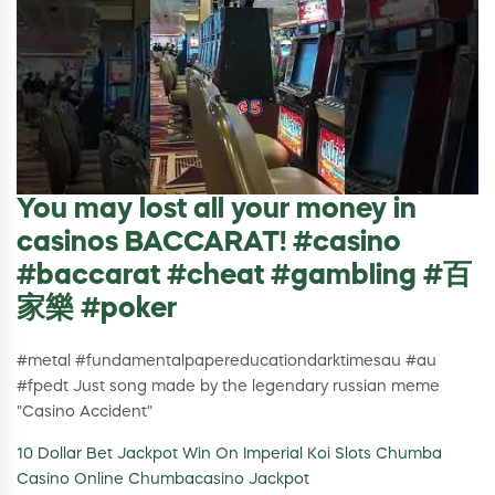
You may lost all your money in
casinos BACCARAT! #casino
#baccarat #cheat #gambling #百
家樂 #poker
#metal #fundamentalpapereducationdarktimesau #au
#fpedt Just song made by the legendary russian meme
"Casino Accident"
10 Dollar Bet Jackpot Win On Imperial Koi Slots Chumba
Casino Online Chumbacasino Jackpot