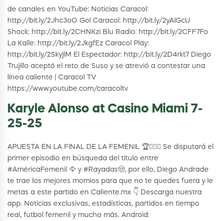
de canales en YouTube: Noticias Caracol:
http://bit.ly/2Jhc3oO Gol Caracol: http://bit.ly/2yAIGcU
Shock: http://bit.ly/2CHNKzi Blu Radio: http://bit.ly/2CFF7Fo
La Kalle: http://bit.ly/2JkgfEz Caracol Play:
http://bit.ly/2SkyjlM El Espectador: http://bit.ly/2D4rkt7 Diego
Trujillo aceptó el reto de Suso y se atrevió a contestar una
línea caliente | Caracol TV
https://www.youtube.com/caracoltv
Karyle Alonso at Casino Miami 7-
25-25
APUESTA EN LA FINAL DE LA FEMENIL 🏆👱🏻‍♀️ Se disputará el
primer episodio en búsqueda del título entre
#AméricaFemenil 🦅 y #Rayadas🤠, por ello, Diego Andrade
te trae los mejores momios para que no te quedes fuera y le
metas a este partido en Caliente.mx 👇 Descarga nuestra
app. Noticias exclusivas, estadísticas, partidos en tiempo
real, futbol femenil y mucho más. Android: