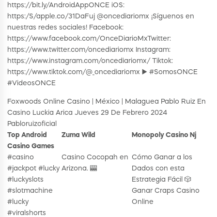
https://bit.ly/AndroidAppONCE iOS:
https:/S/apple.co/31DaFuj @oncediariomx ¡Síguenos en
nuestras redes sociales! Facebook:
https://www.facebook.com/OnceDiarioMx​ Twitter:
https://www.twitter.com/oncediariomx Instagram:
https://www.instagram.com/oncediariomx/ Tiktok:
https://www.tiktok.com/@_oncediariomx ▶️ #SomosONCE​​​​​​​​
#VideosONCE
Foxwoods Online Casino | México | Malaguea Pablo Ruiz En
Casino Luckia Arica Jueves 29 De Febrero 2024
Pabloruizoficial
Top Android
Zuma Wild
Monopoly Casino Nj
Casino Games
#casino
Casino Cocopah en
Cómo Ganar a los
#jackpot #lucky
Arizona. 🎰
Dados con esta
#luckyslots
Estrategia Fácil 🎲
#slotmachine
Ganar Craps Casino
#lucky
Online
#viralshorts