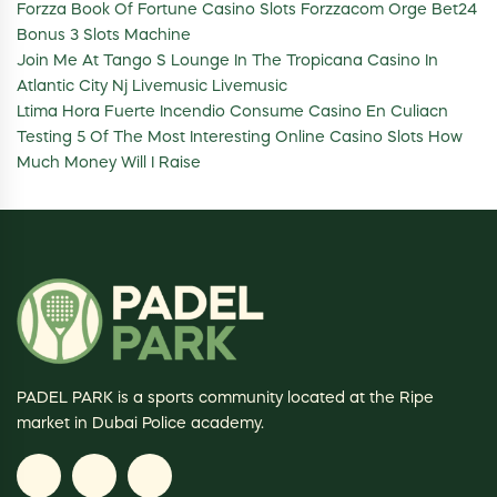
Forzza Book Of Fortune Casino Slots Forzzacom Orge Bet24
Bonus 3 Slots Machine
Join Me At Tango S Lounge In The Tropicana Casino In
Atlantic City Nj Livemusic Livemusic
Ltima Hora Fuerte Incendio Consume Casino En Culiacn
Testing 5 Of The Most Interesting Online Casino Slots How
Much Money Will I Raise
PADEL PARK is a sports community located at the Ripe
market in Dubai Police academy.