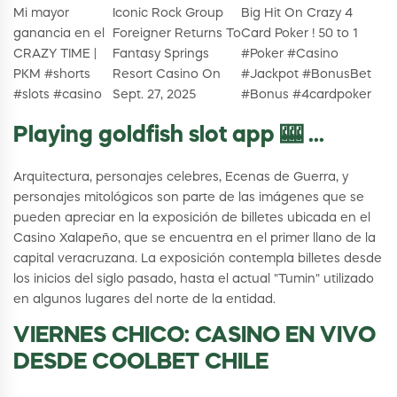
Mi mayor
Iconic Rock Group
Big Hit On Crazy 4
ganancia en el
Foreigner Returns To
Card Poker ! 50 to 1
CRAZY TIME |
Fantasy Springs
#Poker #Casino
PKM #shorts
Resort Casino On
#Jackpot #BonusBet
#slots #casino
Sept. 27, 2025
#Bonus #4cardpoker
Playing goldfish slot app 🎰 ...
Arquitectura, personajes celebres, Ecenas de Guerra, y
personajes mitológicos son parte de las imágenes que se
pueden apreciar en la exposición de billetes ubicada en el
Casino Xalapeño, que se encuentra en el primer llano de la
capital veracruzana. La exposición contempla billetes desde
los inicios del siglo pasado, hasta el actual "Tumin" utilizado
en algunos lugares del norte de la entidad.
VIERNES CHICO: CASINO EN VIVO
DESDE COOLBET CHILE