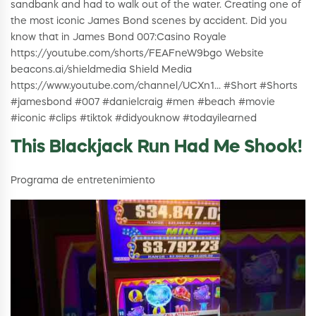
sandbank and had to walk out of the water. Creating one of
the most iconic James Bond scenes by accident. Did you
know that in James Bond 007:Casino Royale
https://youtube.com/shorts/FEAFneW9bgo Website
beacons.ai/shieldmedia Shield Media
https://www.youtube.com/channel/UCXn1... #Short #Shorts
#jamesbond #007 #danielcraig #men #beach #movie
#iconic #clips #tiktok #didyouknow #todayilearned
This Blackjack Run Had Me Shook!
Programa de entretenimiento