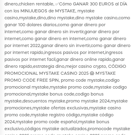
dinero,chicken rentable, ✅Cómo GANAR 300 EUROS al DÍA
con los MINIJUEGOS de MYSTAKE, mystake
casino,mystake,dino,dino mystake,dino mystake casino,como
ganar 100 dolares diarios,como ganar dinero por
internet,como ganar dinero sin invertir,ganar dinero por
internet,como ganar dinero en internet,como ganar dinero
por internet 2022,ganar dinero sin invertir,como ganar dinero
por internet rapido,ingresos pasivos por internet,ingresos
pasivos por internet facil,ganar dinero online rapido,ganar
dinero rapido,estrategia dino,mejor casino crypto, CÓDIGO
PROMOCIONAL MYSTAKE CASINO 2025 😱 MYSTAKE
PROMO CODE FREE SPIN, promo code mystake,codigo
promocional mystake,mystake promo code,mystake codigo
promocional,mystake bonus code,codigo bonus
mystake,descuentos mystake,promo mystake 2024,mystake
promociones,mystake ofertas exclusivas,mystake casino
promo code,mystake registro código,mystake código
2024,mystake promo code español,mystake bonus
exclusivo,códigos mystake actualizados,promocode mystake