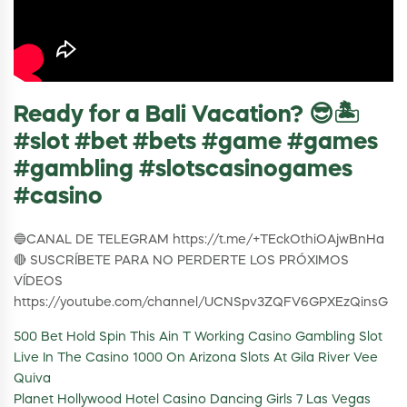
Ready for a Bali Vacation? 😎🏝️
#slot #bet #bets #game #games
#gambling #slotscasinogames
#casino
🔵CANAL DE TELEGRAM https://t.me/+TEckOthiOAjwBnHa
🔴 SUSCRÍBETE PARA NO PERDERTE LOS PRÓXIMOS
VÍDEOS
https://youtube.com/channel/UCNSpv3ZQFV6GPXEzQinsG
500 Bet Hold Spin This Ain T Working Casino Gambling Slot
Live In The Casino 1000 On Arizona Slots At Gila River Vee
Quiva
Planet Hollywood Hotel Casino Dancing Girls 7 Las Vegas