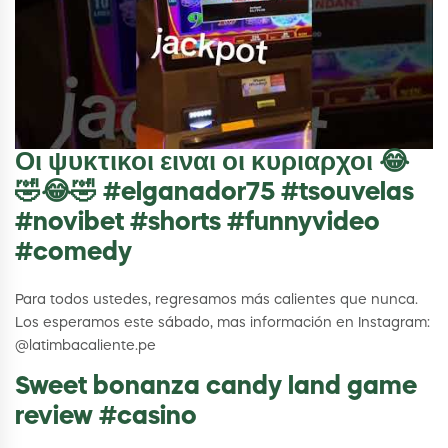
Οι ψυκτικοι ειναι οι κυριαρχοι 😂
🤣😂🤣 #elganador75 #tsouvelas
#novibet #shorts #funnyvideo
#comedy
Para todos ustedes, regresamos más calientes que nunca.
Los esperamos este sábado, mas información en Instagram:
@latimbacaliente.pe
Sweet bonanza candy land game
review #casino