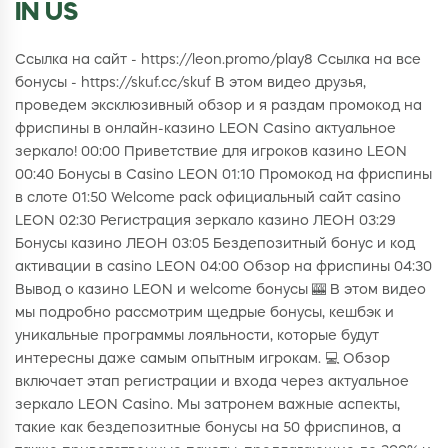
IN US
Ссылка на сайт - https://leon.promo/play8 Ссылка на все
бонусы - https://skuf.cc/skuf В этом видео друзья,
проведем эксклюзивный обзор и я раздам промокод на
фриспины в онлайн-казино LEON Casino актуальное
зеркало! 00:00 Приветствие для игроков казино LEON
00:40 Бонусы в Casino LEON 01:10 Промокод на фриспины
в слоте 01:50 Welcome pack официальный сайт casino
LEON 02:30 Регистрация зеркало казино ЛЕОН 03:29
Бонусы казино ЛЕОН 03:05 Бездепозитный бонус и код
активации в casino LEON 04:00 Обзор на фриспины 04:30
Вывод о казино LEON и welcome бонусы 🎰 В этом видео
мы подробно рассмотрим щедрые бонусы, кешбэк и
уникальные программы лояльности, которые будут
интересны даже самым опытным игрокам. 💻 Обзор
включает этап регистрации и входа через актуальное
зеркало LEON Casino. Мы затронем важные аспекты,
такие как бездепозитные бонусы на 50 фриспинов, а