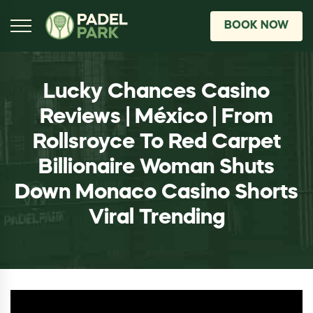
BOOK NOW
Lucky Chances Casino
Reviews | México | From
Rollsroyce To Red Carpet
Billionaire Woman Shuts
Down Monaco Casino Shorts
Viral Trending