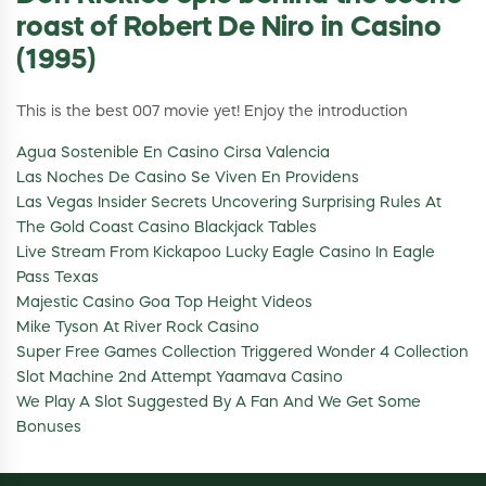
roast of Robert De Niro in Casino
(1995)
This is the best 007 movie yet! Enjoy the introduction
Agua Sostenible En Casino Cirsa Valencia
Las Noches De Casino Se Viven En Providens
Las Vegas Insider Secrets Uncovering Surprising Rules At
The Gold Coast Casino Blackjack Tables
Live Stream From Kickapoo Lucky Eagle Casino In Eagle
Pass Texas
Majestic Casino Goa Top Height Videos
Mike Tyson At River Rock Casino
Super Free Games Collection Triggered Wonder 4 Collection
Slot Machine 2nd Attempt Yaamava Casino
We Play A Slot Suggested By A Fan And We Get Some
Bonuses