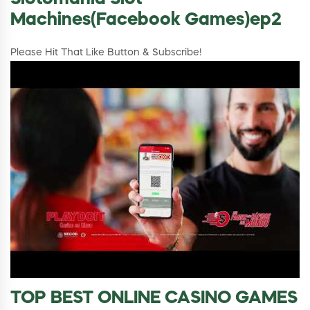
Machines(Facebook Games)ep2
Please Hit That Like Button & Subscribe!
TOP BEST ONLINE CASINO GAMES