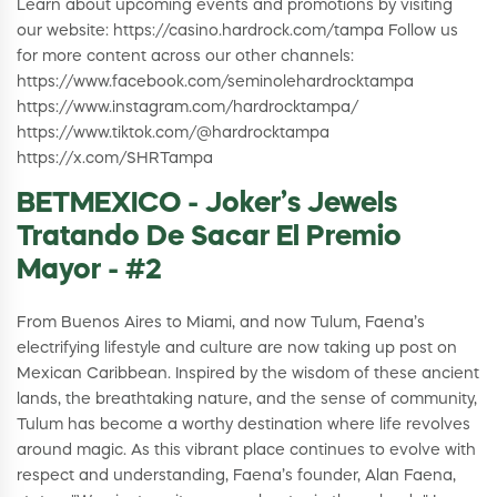
Learn about upcoming events and promotions by visiting
our website: https://casino.hardrock.com/tampa Follow us
for more content across our other channels:
https://www.facebook.com/seminolehardrocktampa
https://www.instagram.com/hardrocktampa/
https://www.tiktok.com/@hardrocktampa
https://x.com/SHRTampa
BETMEXICO - Joker’s Jewels
Tratando De Sacar El Premio
Mayor - #2
From Buenos Aires to Miami, and now Tulum, Faena’s
electrifying lifestyle and culture are now taking up post on
Mexican Caribbean. Inspired by the wisdom of these ancient
lands, the breathtaking nature, and the sense of community,
Tulum has become a worthy destination where life revolves
around magic. As this vibrant place continues to evolve with
respect and understanding, Faena’s founder, Alan Faena,