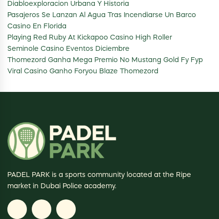
Diabloexploracion Urbana Y Historia
Pasajeros Se Lanzan Al Agua Tras Incendiarse Un Barco
Casino En Florida
Playing Red Ruby At Kickapoo Casino High Roller
Seminole Casino Eventos Diciembre
Thomezord Ganha Mega Premio No Mustang Gold Fy Fyp
Viral Casino Ganho Foryou Blaze Thomezord
PADEL PARK is a sports community located at the Ripe
market in Dubai Police academy.