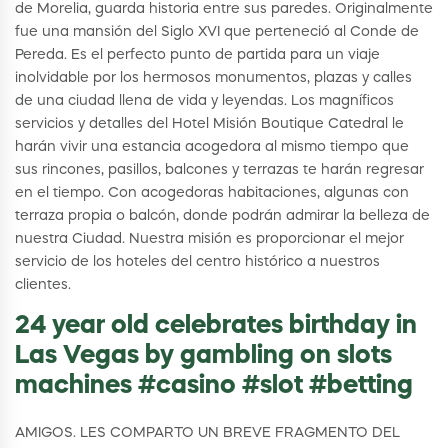
de Morelia, guarda historia entre sus paredes. Originalmente
fue una mansión del Siglo XVI que perteneció al Conde de
Pereda. Es el perfecto punto de partida para un viaje
inolvidable por los hermosos monumentos, plazas y calles
de una ciudad llena de vida y leyendas. Los magníficos
servicios y detalles del Hotel Misión Boutique Catedral le
harán vivir una estancia acogedora al mismo tiempo que
sus rincones, pasillos, balcones y terrazas te harán regresar
en el tiempo. Con acogedoras habitaciones, algunas con
terraza propia o balcón, donde podrán admirar la belleza de
nuestra Ciudad. Nuestra misión es proporcionar el mejor
servicio de los hoteles del centro histórico a nuestros
clientes.
24 year old celebrates birthday in
Las Vegas by gambling on slots
machines #casino #slot #betting
AMIGOS. LES COMPARTO UN BREVE FRAGMENTO DEL