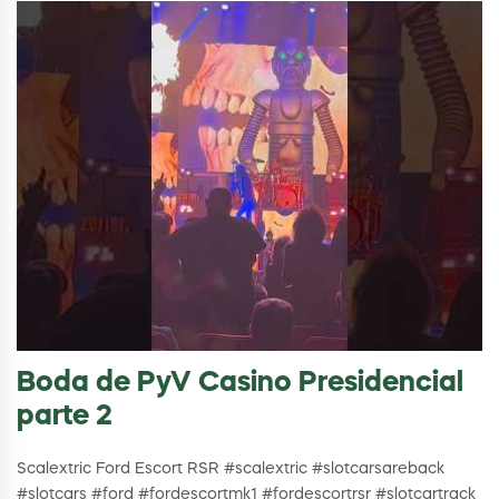
Boda de PyV Casino Presidencial
parte 2
Scalextric Ford Escort RSR #scalextric #slotcarsareback
#slotcars #ford #fordescortmk1 #fordescortrsr #slotcartrack