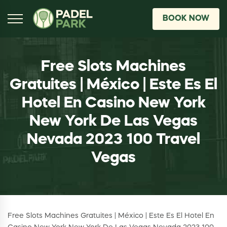
BOOK NOW
Free Slots Machines
Gratuites | México | Este Es El
Hotel En Casino New York
New York De Las Vegas
Nevada 2023 100 Travel
Vegas
Free Slots Machines Gratuites | México | Este Es El Hotel En